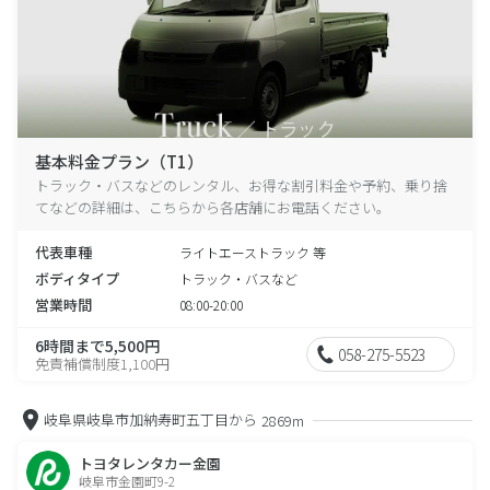
基本料金プラン（T1）
トラック・バスなどのレンタル、お得な割引料金や予約、乗り捨
てなどの詳細は、こちらから各店舗にお電話ください。
代表車種
ライトエーストラック 等
ボディタイプ
トラック・バスなど
営業時間
08:00-20:00
6時間まで5,500円
058-275-5523
免責補償制度1,100円
岐阜県岐阜市加納寿町五丁目から
2869m
トヨタレンタカー金園
岐阜市金園町9-2