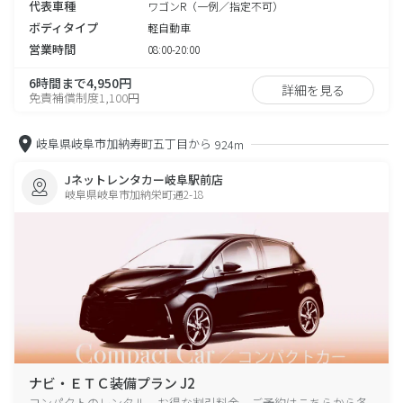
代表車種
ワゴンR（一例／指定不可）
ボディタイプ
軽自動車
営業時間
08:00-20:00
6時間まで4,950円
詳細を見る
免責補償制度1,100円
岐阜県岐阜市加納寿町五丁目から
924m
Jネットレンタカー岐阜駅前店
岐阜県岐阜市加納栄町通2-18
ナビ・ＥＴＣ装備プラン J2
コンパクトのレンタル、お得な割引料金、ご予約はこちらから各