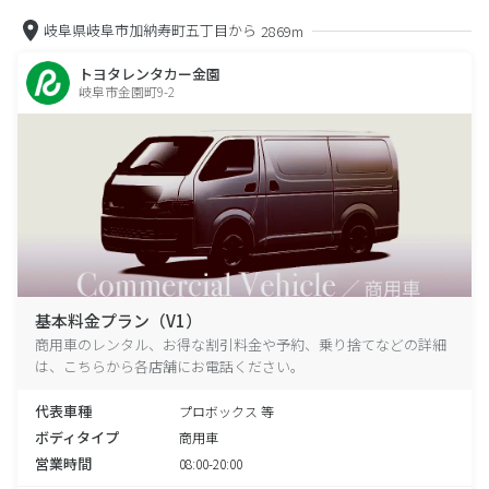
岐阜県岐阜市加納寿町五丁目から
2869m
トヨタレンタカー金園
岐阜市金園町9-2
基本料金プラン（V1）
商用車のレンタル、お得な割引料金や予約、乗り捨てなどの詳細
は、こちらから各店舗にお電話ください。
代表車種
プロボックス 等
ボディタイプ
商用車
営業時間
08:00-20:00