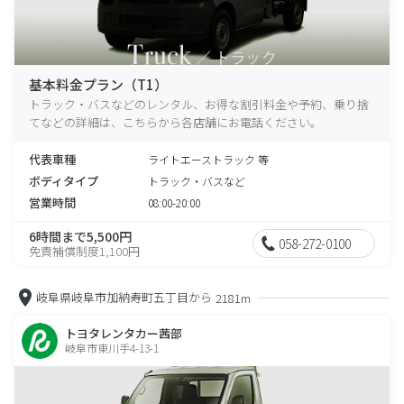
基本料金プラン（T1）
トラック・バスなどのレンタル、お得な割引料金や予約、乗り捨
てなどの詳細は、こちらから各店舗にお電話ください。
代表車種
ライトエーストラック 等
ボディタイプ
トラック・バスなど
営業時間
08:00-20:00
6時間まで5,500円
058-272-0100
免責補償制度1,100円
岐阜県岐阜市加納寿町五丁目から
2181m
トヨタレンタカー茜部
岐阜市東川手4-13-1