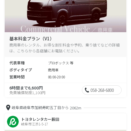
基本料金プラン（V1）
商用車のレンタル、お得な割引料金や予約、乗り捨てなどの詳細
は、こちらから各店舗にお電話ください。
代表車種
プロボックス 等
ボディタイプ
商用車
営業時間
08:00-20:00
6時間まで6,600円
058-268-6800
免責補償制度1,100円
岐阜県岐阜市加納寿町五丁目から
2062m
トヨタレンタカー薮田
岐阜市江添1-5-17