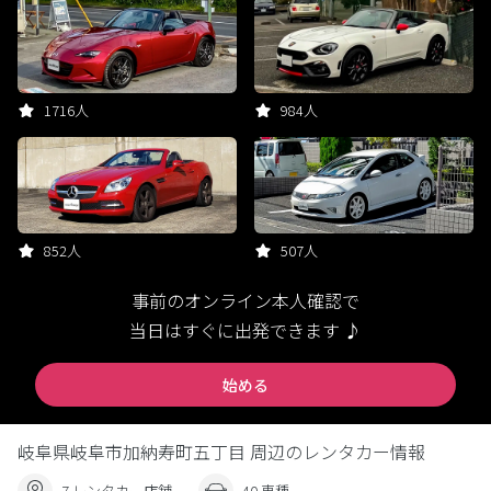
1716人
984人
852人
507人
事前のオンライン本人確認で
当日はすぐに出発できます ♪
始める
岐阜県岐阜市加納寿町五丁目 周辺のレンタカー情報
7 レンタカー店舗
40 車種