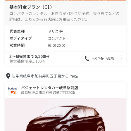
基本料金プラン（C1）
コンパクトのレンタル、お得な割引料金や予約、乗り捨てなどの
詳細は、こちらから各店舗にお電話ください。
代表車種
ヤリス 等
ボディタイプ
コンパクト
営業時間
08:00-20:00
3～6時間まで6,160円
058-246-5626
免責補償制度1,100円
岐阜県岐阜市加納寿町五丁目から
790m
バジェットレンタカー岐阜駅前店
岐阜県岐阜市加納栄町通3丁目20番