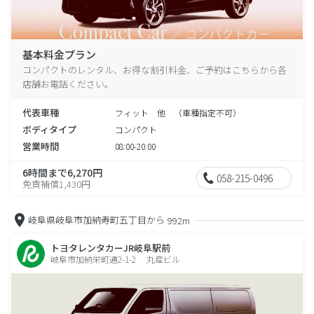
基本料金プラン
コンパクトのレンタル、お得な割引料金、ご予約はこちらから各
店舗お電話ください。
代表車種
フィット 他 （車種指定不可）
ボディタイプ
コンパクト
営業時間
08:00-20:00
6時間まで6,270円
058-215-0496
免責補償1,430円
岐阜県岐阜市加納寿町五丁目から
992m
トヨタレンタカーJR岐阜駅前
岐阜市加納栄町通2-1-2 丸産ビル