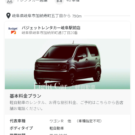
岐阜県岐阜市加納寿町五丁目から
790m
バジェットレンタカー岐阜駅前店
岐阜県岐阜市加納栄町通3丁目20番
基本料金プラン
軽自動車のレンタル、お得な割引料金、ご予約はこちらから各店
舗お電話ください。
代表車種
ワゴンＲ 他 （車種指定不可）
ボディタイプ
軽自動車