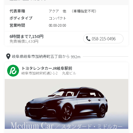
代表車種
アクア 他 （車種指定不可）
ボディタイプ
コンパクト
営業時間
08:00-20:00
6時間まで7,150円
058-215-0496
免責補償1,430円
岐阜県岐阜市加納寿町五丁目から
992m
トヨタレンタカーJR岐阜駅前
岐阜市加納栄町通2-1-2 丸産ビル