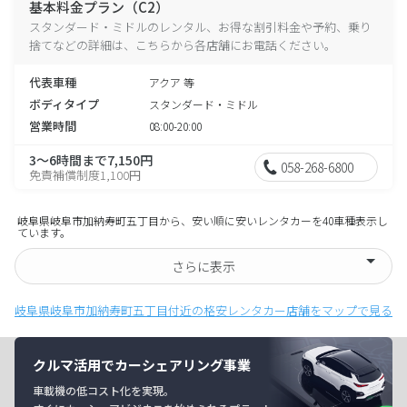
基本料金プラン（C2）
スタンダード・ミドルのレンタル、お得な割引料金や予約、乗り
捨てなどの詳細は、こちらから各店舗にお電話ください。
代表車種
アクア 等
ボディタイプ
スタンダード・ミドル
営業時間
08:00-20:00
3～6時間まで7,150円
058-268-6800
免責補償制度1,100円
岐阜県岐阜市加納寿町五丁目から、安い順に安いレンタカーを40車種表示し
ています。
さらに表示
岐阜県岐阜市加納寿町五丁目付近の格安レンタカー店舗をマップで見る
クルマ活用でカーシェアリング事業
車載機の低コスト化を実現。