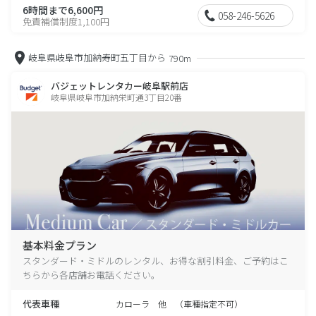
6時間まで6,600円
058-246-5626
免責補償制度1,100円
岐阜県岐阜市加納寿町五丁目から
790m
バジェットレンタカー岐阜駅前店
岐阜県岐阜市加納栄町通3丁目20番
基本料金プラン
スタンダード・ミドルのレンタル、お得な割引料金、ご予約はこ
ちらから各店舗お電話ください。
代表車種
カローラ 他 （車種指定不可）