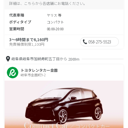
詳細は、こちらから各店舗にお電話ください。
代表車種
ヤリス 等
ボディタイプ
コンパクト
営業時間
08:00-20:00
3～6時間まで6,160円
058-275-5523
免責補償制度1,100円
岐阜県岐阜市加納寿町五丁目から
2869m
トヨタレンタカー金園
岐阜市金園町9-2