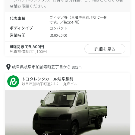
店舗お電話ください。
ヴィッツ等（車種や車両形状は一例
代表車種
です。／指定不可）
ボディタイプ
コンパクト
営業時間
08:00-20:00
6時間まで5,500円
詳細を見る
免責補償制度1,100円
岐阜県岐阜市加納寿町五丁目から
992m
トヨタレンタカーJR岐阜駅前
岐阜市加納栄町通2-1-2 丸産ビル