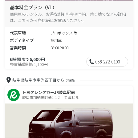
基本料金プラン（V1）
商用車のレンタル、お得な割引料金や予約、乗り捨てなどの詳細
は、こちらから各店舗にお電話ください。
代表車種
プロボックス 等
ボディタイプ
商用車
営業時間
08:00-20:00
6時間まで6,600円
058-272-0100
免責補償制度1,100円
岐阜県岐阜市宇佐四丁目から
2565m
トヨタレンタカーJR岐阜駅前
岐阜市加納栄町通2-1-2 丸産ビル