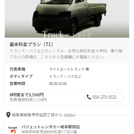
基本料金プラン（T1）
トラック・バスなどのレンタル、お得な割引料金や予約、乗り捨
てなどの詳細は、こちらから各店舗にお電話ください。
代表車種
ライトエーストラック 等
ボディタイプ
トラック・バスなど
営業時間
08:00-20:00
6時間まで5,500円
058-275-5523
免責補償制度1,100円
岐阜県岐阜市宇佐四丁目から
2405m
バジェットレンタカー岐阜駅前店
岐阜県岐阜市加納栄町通3丁目20番