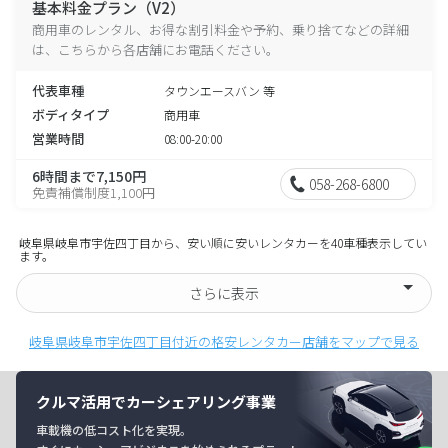
基本料金プラン（V2）
商用車のレンタル、お得な割引料金や予約、乗り捨てなどの詳細
は、こちらから各店舗にお電話ください。
代表車種
タウンエースバン 等
ボディタイプ
商用車
営業時間
08:00-20:00
6時間まで7,150円
058-268-6800
免責補償制度1,100円
岐阜県岐阜市宇佐四丁目から、安い順に安いレンタカーを40車種表示してい
ます。
さらに表示
岐阜県岐阜市宇佐四丁目付近の格安レンタカー店舗をマップで見る
クルマ活用でカーシェアリング事業
車載機の低コスト化を実現。