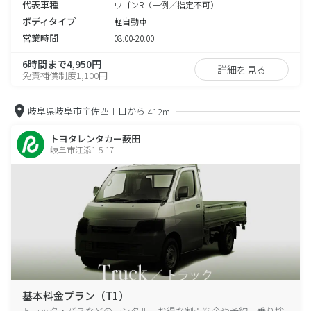
代表車種
ワゴンR（一例／指定不可）
ボディタイプ
軽自動車
営業時間
08:00-20:00
6時間まで4,950円
詳細を見る
免責補償制度1,100円
岐阜県岐阜市宇佐四丁目から
412m
トヨタレンタカー薮田
岐阜市江添1-5-17
基本料金プラン（T1）
トラック・バスなどのレンタル、お得な割引料金や予約、乗り捨