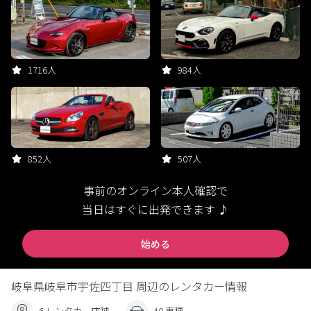
1716人
984人
852人
507人
事前のオンライン本人確認で
当日はすぐに出発できます ♪
始める
岐阜県岐阜市宇佐四丁目 周辺のレンタカー情報
6 レンタカー店舗
40 車種