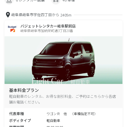
岐阜県岐阜市宇佐四丁目から
2405m
バジェットレンタカー岐阜駅前店
岐阜県岐阜市加納栄町通3丁目20番
基本料金プラン
軽自動車のレンタル、お得な割引料金、ご予約はこちらから各店
舗お電話ください。
代表車種
ワゴンＲ 他 （車種指定不可）
ボディタイプ
軽自動車