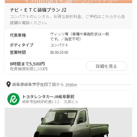
ナビ・ＥＴＣ装備プラン J2
コンパクトのレンタル、お得な割引料金、ご予約はこちらから各
店舗お電話ください。
ヴィッツ等（車種や車両形状は一例
代表車種
です。／指定不可）
ボディタイプ
コンパクト
営業時間
08:00-20:00
6時間まで5,500円
詳細を見る
免責補償制度1,100円
岐阜県岐阜市宇佐四丁目から
2565m
トヨタレンタカーJR岐阜駅前
岐阜市加納栄町通2-1-2 丸産ビル