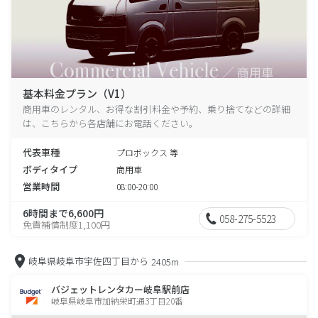
基本料金プラン（V1）
商用車のレンタル、お得な割引料金や予約、乗り捨てなどの詳細
は、こちらから各店舗にお電話ください。
代表車種
プロボックス 等
ボディタイプ
商用車
営業時間
08:00-20:00
6時間まで6,600円
058-275-5523
免責補償制度1,100円
岐阜県岐阜市宇佐四丁目から
2405m
バジェットレンタカー岐阜駅前店
岐阜県岐阜市加納栄町通3丁目20番