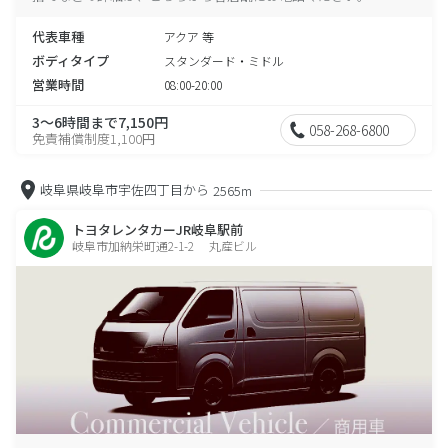
代表車種
アクア 等
ボディタイプ
スタンダード・ミドル
営業時間
08:00-20:00
3～6時間まで7,150円
058-268-6800
免責補償制度1,100円
岐阜県岐阜市宇佐四丁目から
2565m
トヨタレンタカーJR岐阜駅前
岐阜市加納栄町通2-1-2 丸産ビル