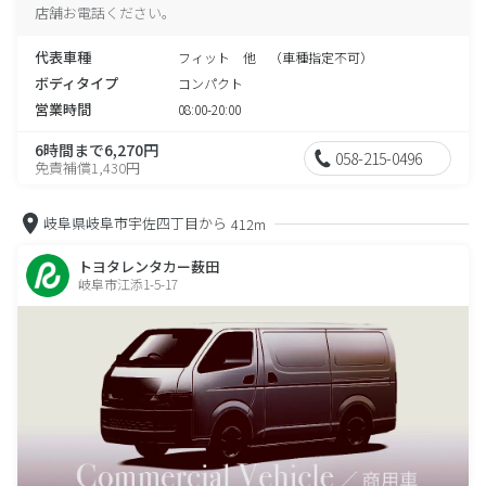
店舗お電話ください。
代表車種
フィット 他 （車種指定不可）
ボディタイプ
コンパクト
営業時間
08:00-20:00
6時間まで6,270円
058-215-0496
免責補償1,430円
岐阜県岐阜市宇佐四丁目から
412m
トヨタレンタカー薮田
岐阜市江添1-5-17