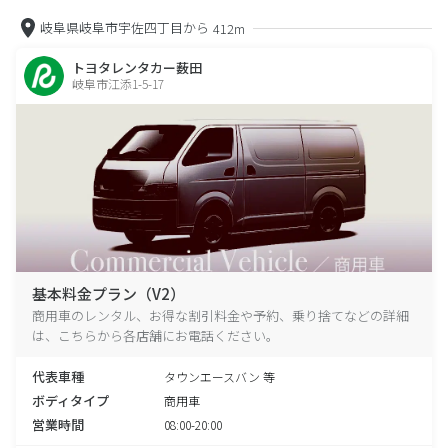
岐阜県岐阜市宇佐四丁目から
412m
トヨタレンタカー薮田
岐阜市江添1-5-17
基本料金プラン（V2）
商用車のレンタル、お得な割引料金や予約、乗り捨てなどの詳細
は、こちらから各店舗にお電話ください。
代表車種
タウンエースバン 等
ボディタイプ
商用車
営業時間
08:00-20:00