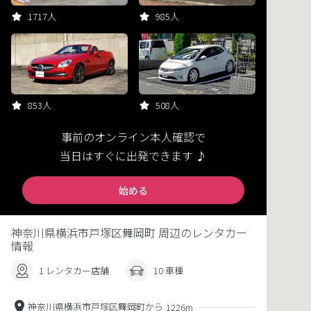
1717人
985人
853人
508人
事前のオンライン本人確認で
当日はすぐに出発できます ♪
始める
神奈川県横浜市戸塚区舞岡町 周辺のレンタカー
情報
1 レンタカー店舗
10 車種
神奈川県横浜市戸塚区舞岡町から
1226m