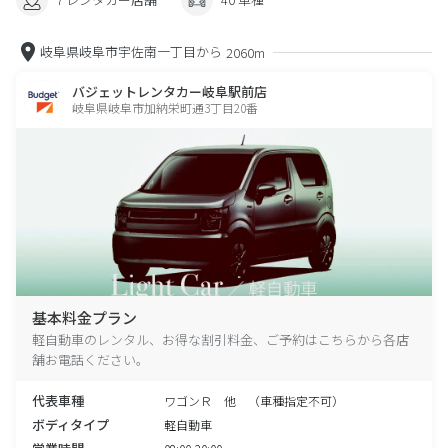
岐阜県岐阜市宇佐南一丁目から
2060m
バジェットレンタカー岐阜駅前店
岐阜県岐阜市加納栄町通3丁目20番
基本料金プラン
軽自動車のレンタル、お得な割引料金、ご予約はこちらから各店
舗お電話ください。
代表車種
ワゴンＲ 他 （車種指定不可）
ボディタイプ
軽自動車