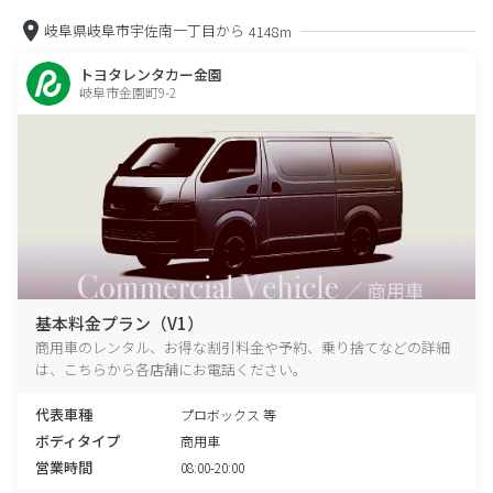
岐阜県岐阜市宇佐南一丁目から
4148m
トヨタレンタカー金園
岐阜市金園町9-2
基本料金プラン（V1）
商用車のレンタル、お得な割引料金や予約、乗り捨てなどの詳細
は、こちらから各店舗にお電話ください。
代表車種
プロボックス 等
ボディタイプ
商用車
営業時間
08:00-20:00