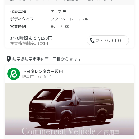
代表車種
アクア 等
ボディタイプ
スタンダード・ミドル
営業時間
08:00-20:00
3～6時間まで7,150円
058-272-0100
免責補償制度1,100円
岐阜県岐阜市宇佐南一丁目から
827m
トヨタレンタカー薮田
岐阜市江添1-5-17