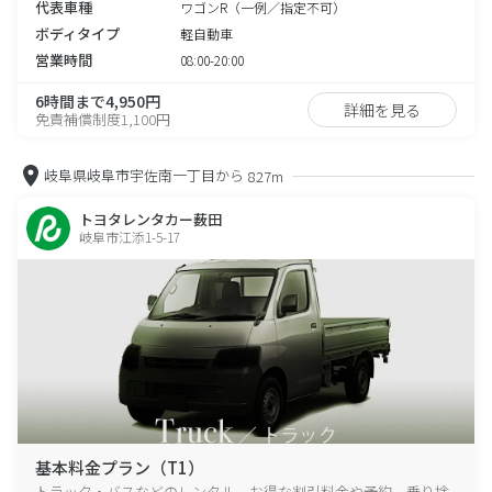
代表車種
ワゴンR（一例／指定不可）
ボディタイプ
軽自動車
営業時間
08:00-20:00
6時間まで4,950円
詳細を見る
免責補償制度1,100円
岐阜県岐阜市宇佐南一丁目から
827m
トヨタレンタカー薮田
岐阜市江添1-5-17
基本料金プラン（T1）
トラック・バスなどのレンタル、お得な割引料金や予約、乗り捨