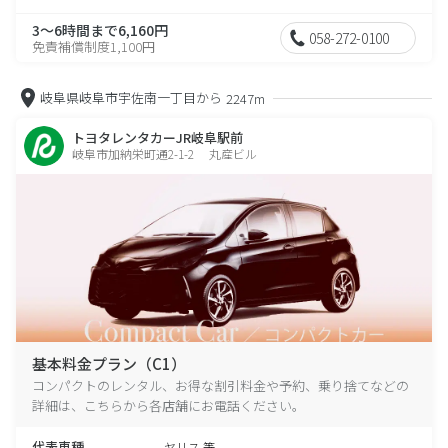
3～6時間まで6,160円
058-272-0100
免責補償制度1,100円
岐阜県岐阜市宇佐南一丁目から
2247m
トヨタレンタカーJR岐阜駅前
岐阜市加納栄町通2-1-2 丸産ビル
基本料金プラン（C1）
コンパクトのレンタル、お得な割引料金や予約、乗り捨てなどの
詳細は、こちらから各店舗にお電話ください。
代表車種
ヤリス 等