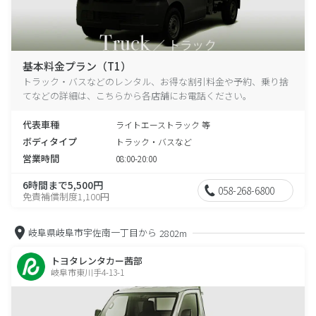
基本料金プラン（T1）
トラック・バスなどのレンタル、お得な割引料金や予約、乗り捨
てなどの詳細は、こちらから各店舗にお電話ください。
代表車種
ライトエーストラック 等
ボディタイプ
トラック・バスなど
営業時間
08:00-20:00
6時間まで5,500円
058-268-6800
免責補償制度1,100円
岐阜県岐阜市宇佐南一丁目から
2802m
トヨタレンタカー茜部
岐阜市東川手4-13-1