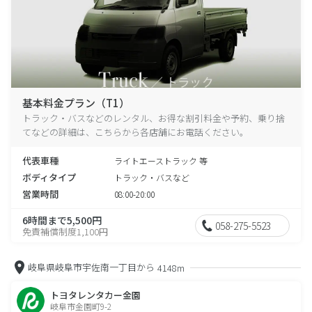
基本料金プラン（T1）
トラック・バスなどのレンタル、お得な割引料金や予約、乗り捨
てなどの詳細は、こちらから各店舗にお電話ください。
代表車種
ライトエーストラック 等
ボディタイプ
トラック・バスなど
営業時間
08:00-20:00
6時間まで5,500円
058-275-5523
免責補償制度1,100円
岐阜県岐阜市宇佐南一丁目から
4148m
トヨタレンタカー金園
岐阜市金園町9-2