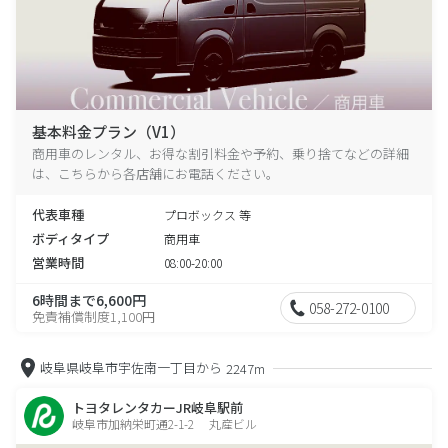
基本料金プラン（V1）
商用車のレンタル、お得な割引料金や予約、乗り捨てなどの詳細
は、こちらから各店舗にお電話ください。
代表車種
プロボックス 等
ボディタイプ
商用車
営業時間
08:00-20:00
6時間まで6,600円
058-272-0100
免責補償制度1,100円
岐阜県岐阜市宇佐南一丁目から
2247m
トヨタレンタカーJR岐阜駅前
岐阜市加納栄町通2-1-2 丸産ビル