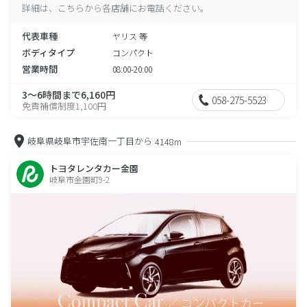
詳細は、こちらから各店舗にお電話ください。
代表車種
ヤリス 等
ボディタイプ
コンパクト
営業時間
08:00-20:00
3～6時間まで6,160円
058-275-5523
免責補償制度1,100円
岐阜県岐阜市宇佐南一丁目から
4148m
トヨタレンタカー金園
岐阜市金園町9-2