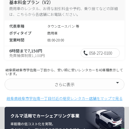
基本料金プラン（V2）
商用車のレンタル、お得な割引料金や予約、乗り捨てなどの詳細
は、こちらから各店舗にお電話ください。
代表車種
タウンエースバン 等
ボディタイプ
商用車
営業時間
08:00-20:00
6時間まで7,150円
058-272-0100
免責補償制度1,100円
岐阜県岐阜市宇佐南一丁目から、安い順に安いレンタカーを40車種表示して
います。
さらに表示
岐阜県岐阜市宇佐南一丁目付近の格安レンタカー店舗をマップで見る
クルマ活用でカーシェアリング事業
車載機の低コスト化を実現。