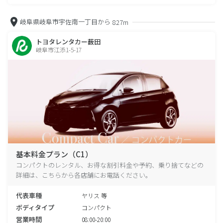
岐阜県岐阜市宇佐南一丁目から
827m
トヨタレンタカー薮田
岐阜市江添1-5-17
基本料金プラン（C1）
コンパクトのレンタル、お得な割引料金や予約、乗り捨てなどの
詳細は、こちらから各店舗にお電話ください。
代表車種
ヤリス 等
ボディタイプ
コンパクト
営業時間
08:00-20:00