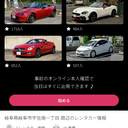
1716人
984人
852人
507人
事前のオンライン本人確認で
当日はすぐに出発できます ♪
始める
岐阜県岐阜市宇佐南一丁目 周辺のレンタカー情報
7 レンタカー店舗
40 車種