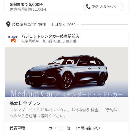
6時間まで6,600円
058-246-5626
免責補償制度1,100円
岐阜県岐阜市宇佐南一丁目から
2060m
バジェットレンタカー岐阜駅前店
岐阜県岐阜市加納栄町通3丁目20番
基本料金プラン
スタンダード・ミドルのレンタル、お得な割引料金、ご予約はこ
ちらから各店舗お電話ください。
代表車種
カローラ 他 （車種指定不可）