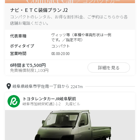
ナビ・ＥＴＣ装備プラン J2
コンパクトのレンタル、お得な割引料金、ご予約はこちらから各
店舗お電話ください。
ヴィッツ等（車種や車両形状は一例
代表車種
です。／指定不可）
ボディタイプ
コンパクト
営業時間
08:00-20:00
6時間まで5,500円
詳細を見る
免責補償制度1,100円
岐阜県岐阜市宇佐南一丁目から
2247m
トヨタレンタカーJR岐阜駅前
岐阜市加納栄町通2-1-2 丸産ビル