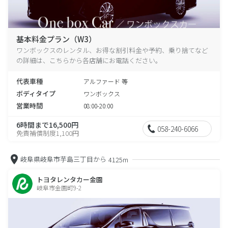
基本料金プラン（W3）
ワンボックスのレンタル、お得な割引料金や予約、乗り捨てなど
の詳細は、こちらから各店舗にお電話ください。
代表車種
アルファード 等
ボディタイプ
ワンボックス
営業時間
08:00-20:00
6時間まで16,500円
058-240-6066
免責補償制度1,100円
岐阜県岐阜市芋島三丁目から
4125m
トヨタレンタカー金園
岐阜市金園町9-2