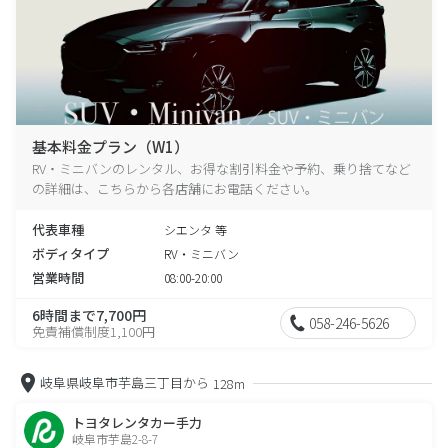
基本料金プラン（W1）
RV・ミニバンのレンタル、お得な割引料金や予約、乗り捨てなど
の詳細は、こちらから各店舗にお電話ください。
代表車種
シエンタ 等
ボディタイプ
RV・ミニバン
営業時間
08:00-20:00
6時間まで7,700円
058-246-5626
免責補償制度1,100円
岐阜県岐阜市芋島三丁目から
128m
トヨタレンタカー手力
岐阜市芋島2-8-7