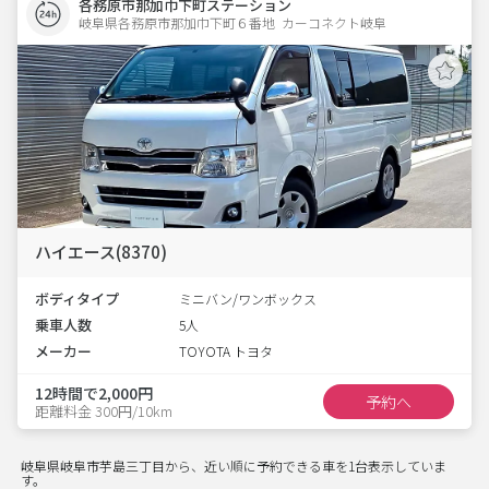
各務原市那加巾下町ステーション
岐阜県各務原市那加巾下町６番地  カーコネクト岐阜
ハイエース(8370)
ボディタイプ
ミニバン/ワンボックス
乗車人数
5人
メーカー
TOYOTA トヨタ
12時間で2,000円
予約へ
距離料金 300円/10km
岐阜県岐阜市芋島三丁目から、近い順に予約できる車を1台表示していま
す。