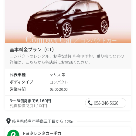
基本料金プラン（C1）
コンパクトのレンタル、お得な割引料金や予約、乗り捨てなどの
詳細は、こちらから各店舗にお電話ください。
代表車種
ヤリス 等
ボディタイプ
コンパクト
営業時間
08:00-20:00
3～6時間まで6,160円
058-246-5626
免責補償制度1,100円
岐阜県岐阜市芋島三丁目から
128m
トヨタレンタカー手力