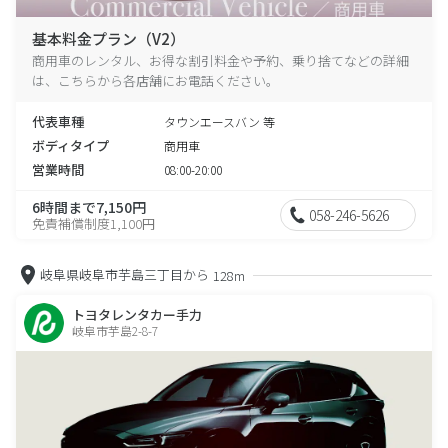
基本料金プラン（V2）
商用車のレンタル、お得な割引料金や予約、乗り捨てなどの詳細
は、こちらから各店舗にお電話ください。
代表車種
タウンエースバン 等
ボディタイプ
商用車
営業時間
08:00-20:00
6時間まで7,150円
058-246-5626
免責補償制度1,100円
岐阜県岐阜市芋島三丁目から
128m
トヨタレンタカー手力
岐阜市芋島2-8-7