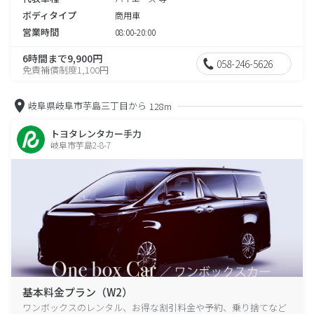
ボディタイプ
商用車
営業時間
08:00-20:00
6時間まで9,900円
058-246-5626
免責補償制度1,100円
岐阜県岐阜市芋島三丁目から
128m
トヨタレンタカー手力
岐阜市芋島2-8-7
基本料金プラン（W2）
ワンボックスのレンタル、お得な割引料金や予約、乗り捨てなど