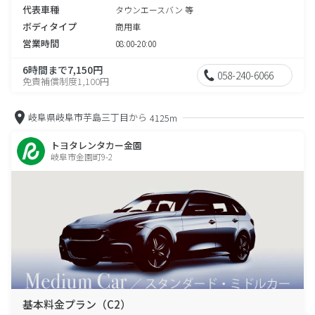
代表車種
タウンエースバン 等
ボディタイプ
商用車
営業時間
08:00-20:00
6時間まで7,150円
058-240-6066
免責補償制度1,100円
岐阜県岐阜市芋島三丁目から
4125m
トヨタレンタカー金園
岐阜市金園町9-2
基本料金プラン（C2）