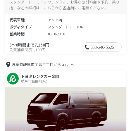
スタンダード・ミドルのレンタル、お得な割引料金や予約、乗り
捨てなどの詳細は、こちらから各店舗にお電話ください。
代表車種
アクア 等
ボディタイプ
スタンダード・ミドル
営業時間
08:00-20:00
3～6時間まで7,150円
058-246-5626
免責補償制度1,100円
岐阜県岐阜市芋島三丁目から
4125m
トヨタレンタカー金園
岐阜市金園町9-2