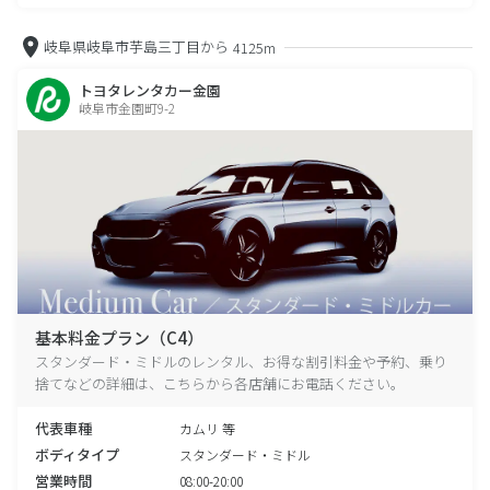
岐阜県岐阜市芋島三丁目から
4125m
トヨタレンタカー金園
岐阜市金園町9-2
基本料金プラン（C4）
スタンダード・ミドルのレンタル、お得な割引料金や予約、乗り
捨てなどの詳細は、こちらから各店舗にお電話ください。
代表車種
カムリ 等
ボディタイプ
スタンダード・ミドル
営業時間
08:00-20:00