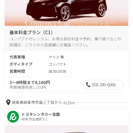
基本料金プラン（C1）
コンパクトのレンタル、お得な割引料金や予約、乗り捨てなどの
詳細は、こちらから各店舗にお電話ください。
代表車種
ヤリス 等
ボディタイプ
コンパクト
営業時間
08:00-20:00
3～6時間まで6,160円
058-240-6066
免責補償制度1,100円
岐阜県岐阜市芋島三丁目から
4125m
トヨタレンタカー金園
岐阜市金園町9-2