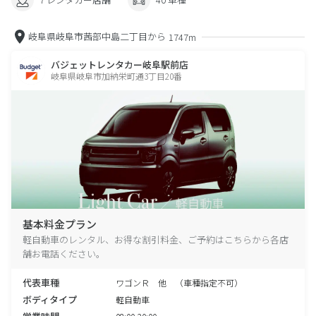
岐阜県岐阜市茜部中島二丁目から
1747m
バジェットレンタカー岐阜駅前店
岐阜県岐阜市加納栄町通3丁目20番
基本料金プラン
軽自動車のレンタル、お得な割引料金、ご予約はこちらから各店
舗お電話ください。
代表車種
ワゴンＲ 他 （車種指定不可）
ボディタイプ
軽自動車