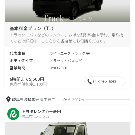
基本料金プラン（T1）
トラック・バスなどのレンタル、お得な割引料金や予約、乗り捨
てなどの詳細は、こちらから各店舗にお電話ください。
代表車種
ライトエーストラック 等
ボディタイプ
トラック・バスなど
営業時間
08:00-20:00
6時間まで5,500円
058-268-6800
免責補償制度1,100円
岐阜県岐阜市茜部中島二丁目から
2207m
トヨタレンタカー薮田
岐阜市江添1-5-17