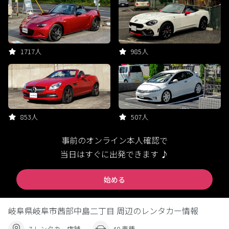
1717人
985人
853人
507人
事前のオンライン本人確認で
当日はすぐに出発できます ♪
始める
岐阜県岐阜市茜部中島二丁目 周辺のレンタカー情報
7 レンタカー店舗
40 車種