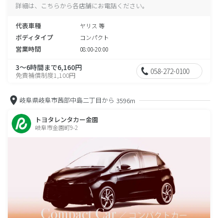
詳細は、こちらから各店舗にお電話ください。
代表車種
ヤリス 等
ボディタイプ
コンパクト
営業時間
08:00-20:00
3～6時間まで6,160円
058-272-0100
免責補償制度1,100円
岐阜県岐阜市茜部中島二丁目から
3596m
トヨタレンタカー金園
岐阜市金園町9-2