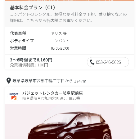
基本料金プラン（C1）
コンパクトのレンタル、お得な割引料金や予約、乗り捨てなどの
詳細は、こちらから各店舗にお電話ください。
代表車種
ヤリス 等
ボディタイプ
コンパクト
営業時間
08:00-20:00
3～6時間まで6,160円
058-246-5626
免責補償制度1,100円
岐阜県岐阜市茜部中島二丁目から
1747m
バジェットレンタカー岐阜駅前店
岐阜県岐阜市加納栄町通3丁目20番