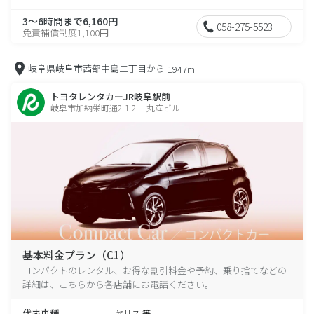
3～6時間まで6,160円
058-275-5523
免責補償制度1,100円
岐阜県岐阜市茜部中島二丁目から
1947m
トヨタレンタカーJR岐阜駅前
岐阜市加納栄町通2-1-2 丸産ビル
基本料金プラン（C1）
コンパクトのレンタル、お得な割引料金や予約、乗り捨てなどの
詳細は、こちらから各店舗にお電話ください。
代表車種
ヤリス 等