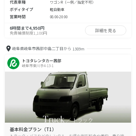
代表車種
ワゴンR（一例／指定不可）
ボディタイプ
軽自動車
営業時間
08:00-20:00
6時間まで4,950円
詳細を見る
免責補償制度1,100円
岐阜県岐阜市茜部中島二丁目から
1389m
トヨタレンタカー茜部
岐阜市東川手4-13-1
基本料金プラン（T1）
トラック・バスなどのレンタル、お得な割引料金や予約、乗り捨