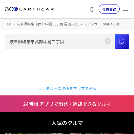
会員登録
TOP
›
岐阜県岐阜市茜部中島二丁目 周辺の安い レンタカー Rent-a-Car
レンタカーの場所をマップで見る
24時間 アプリで出発・返却できるクルマ
人気のクルマ