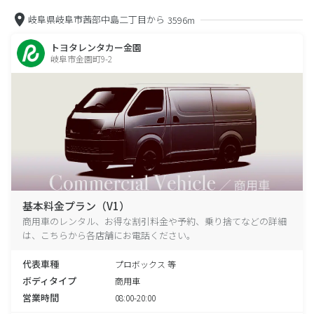
岐阜県岐阜市茜部中島二丁目から
3596m
トヨタレンタカー金園
岐阜市金園町9-2
基本料金プラン（V1）
商用車のレンタル、お得な割引料金や予約、乗り捨てなどの詳細
は、こちらから各店舗にお電話ください。
代表車種
プロボックス 等
ボディタイプ
商用車
営業時間
08:00-20:00