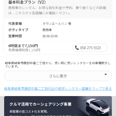
基本料金プラン（V2）
商用車のレンタル、お得な割引料金や予約、乗り捨てなどの詳細
は、こちらから各店舗にお電話ください。
代表車種
タウンエースバン 等
ボディタイプ
商用車
営業時間
08:00-20:00
6時間まで7,150円
058-275-5523
免責補償制度1,100円
岐阜県岐阜市茜部中島二丁目から、安い順に安いレンタカーを40車種表示し
ています。
さらに表示
岐阜県岐阜市茜部中島二丁目付近の格安レンタカー店舗をマップで見る
クルマ活用でカーシェアリング事業
車載機の低コスト化を実現。