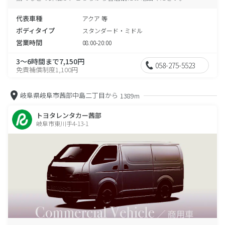
代表車種
アクア 等
ボディタイプ
スタンダード・ミドル
営業時間
08:00-20:00
3～6時間まで7,150円
058-275-5523
免責補償制度1,100円
岐阜県岐阜市茜部中島二丁目から
1389m
トヨタレンタカー茜部
岐阜市東川手4-13-1