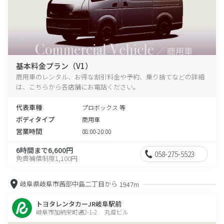
基本料金プラン（V1）
商用車のレンタル、お得な割引料金や予約、乗り捨てなどの詳細
は、こちらから各店舗にお電話ください。
代表車種
プロボックス 等
ボディタイプ
商用車
営業時間
08:00-20:00
6時間まで6,600円
058-275-5523
免責補償制度1,100円
岐阜県岐阜市茜部中島二丁目から
1947m
トヨタレンタカーJR岐阜駅前
岐阜市加納栄町通2-1-2 丸産ビル