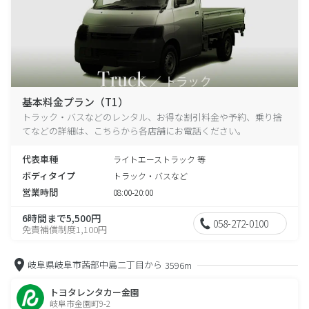
基本料金プラン（T1）
トラック・バスなどのレンタル、お得な割引料金や予約、乗り捨
てなどの詳細は、こちらから各店舗にお電話ください。
代表車種
ライトエーストラック 等
ボディタイプ
トラック・バスなど
営業時間
08:00-20:00
6時間まで5,500円
058-272-0100
免責補償制度1,100円
岐阜県岐阜市茜部中島二丁目から
3596m
トヨタレンタカー金園
岐阜市金園町9-2