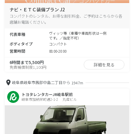
ナビ・ＥＴＣ装備プラン J2
コンパクトのレンタル、お得な割引料金、ご予約はこちらから各
店舗お電話ください。
ヴィッツ等（車種や車両形状は一例
代表車種
です。／指定不可）
ボディタイプ
コンパクト
営業時間
08:00-20:00
6時間まで5,500円
詳細を見る
免責補償制度1,100円
岐阜県岐阜市茜部中島二丁目から
1947m
トヨタレンタカーJR岐阜駅前
岐阜市加納栄町通2-1-2 丸産ビル