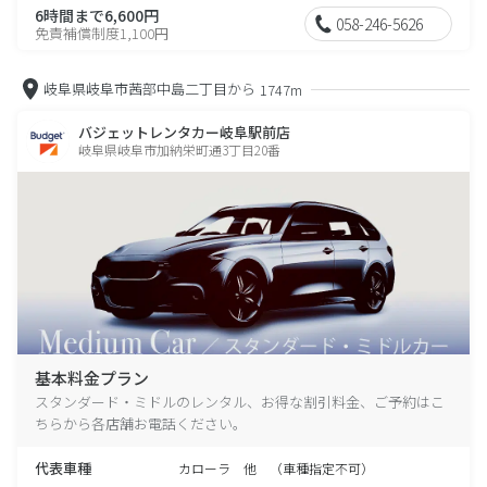
6時間まで6,600円
058-246-5626
免責補償制度1,100円
岐阜県岐阜市茜部中島二丁目から
1747m
バジェットレンタカー岐阜駅前店
岐阜県岐阜市加納栄町通3丁目20番
基本料金プラン
スタンダード・ミドルのレンタル、お得な割引料金、ご予約はこ
ちらから各店舗お電話ください。
代表車種
カローラ 他 （車種指定不可）