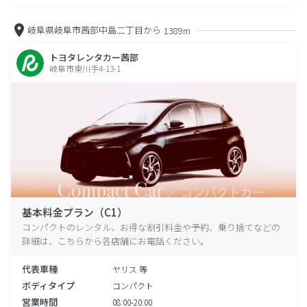
岐阜県岐阜市茜部中島二丁目から
1389m
トヨタレンタカー茜部
岐阜市東川手4-13-1
基本料金プラン（C1）
コンパクトのレンタル、お得な割引料金や予約、乗り捨てなどの
詳細は、こちらから各店舗にお電話ください。
代表車種
ヤリス 等
ボディタイプ
コンパクト
営業時間
08:00-20:00