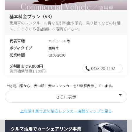
基本料金プラン（V3）
商用車のレンタル、お得な割引料金や予約、乗り捨てなどの詳細
は、こちらから各店舗にお電話ください。
代表車種
ハイエース 等
ボディタイプ
商用車
営業時間
08:00-20:00
6時間まで9,900円
0438-20-1102
免責補償制度1,100円
上総清川駅から、安い順に安いレンタカーを33車種表示しています。
さらに表示
上総清川駅付近の格安レンタカー店舗をマップで見る
クルマ活用でカーシェアリング事業