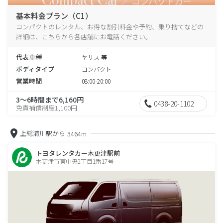
基本料金プラン（C1）
コンパクトのレンタル、お得な割引料金や予約、乗り捨てなどの
詳細は、こちらから各店舗にお電話ください。
代表車種
ヤリス 等
ボディタイプ
コンパクト
営業時間
08:00-20:00
3～6時間まで6,160円
0438-20-1102
免責補償制度1,100円
上総清川駅から
3464m
トヨタレンタカー木更津駅前
木更津市東中央2丁目1番17号