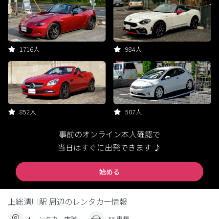
1716人
984人
852人
507人
事前のオンライン本人確認で
当日はすぐに出発できます ♪
始める
上総清川駅 周辺のレンタカー情報
4 レンタカー店舗
33 車種