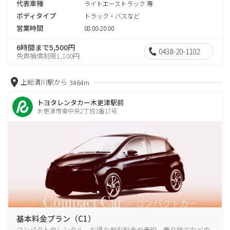
代表車種
ライトエーストラック 等
ボディタイプ
トラック・バスなど
営業時間
08:00-20:00
6時間まで5,500円
0438-20-1102
免責補償制度1,100円
上総清川駅から
3464m
トヨタレンタカー木更津駅前
木更津市東中央2丁目1番17号
基本料金プラン（C1）
コンパクトのレンタル、お得な割引料金や予約、乗り捨てなどの