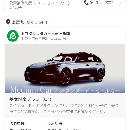
0438-20-2002
免責補償制度【K-0,C-1,C-2,M-2,S-2】
1,430円
上総清川駅から
3464m
トヨタレンタカー木更津駅前
木更津市東中央2丁目1番17号
基本料金プラン（C4）
スタンダード・ミドルのレンタル、お得な割引料金や予約、乗り
捨てなどの詳細は、こちらから各店舗にお電話ください。
代表車種
カムリ 等