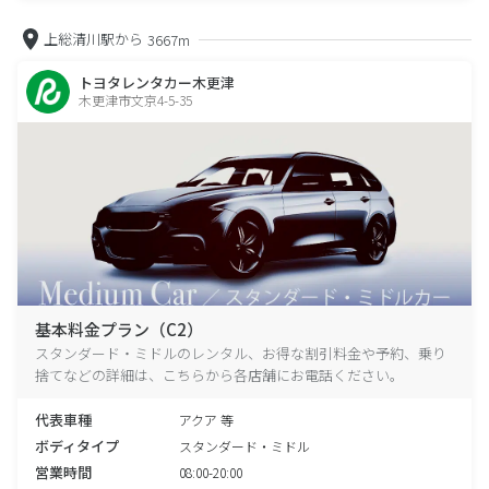
上総清川駅から
3667m
トヨタレンタカー木更津
木更津市文京4-5-35
基本料金プラン（C2）
スタンダード・ミドルのレンタル、お得な割引料金や予約、乗り
捨てなどの詳細は、こちらから各店舗にお電話ください。
代表車種
アクア 等
ボディタイプ
スタンダード・ミドル
営業時間
08:00-20:00