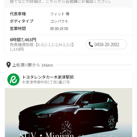
捨てなどの詳細は、こちらから各店舗にお電話ください。
代表車種
フィット 等
ボディタイプ
コンパクト
営業時間
09:00-19:00
6時間7,463円
0438-20-2002
免責補償制度【K-0,C-1,C-2,M-2,S-2】
1,430円
上総清川駅から
3464m
トヨタレンタカー木更津駅前
木更津市東中央2丁目1番17号