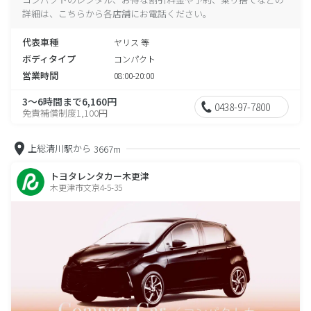
詳細は、こちらから各店舗にお電話ください。
代表車種
ヤリス 等
ボディタイプ
コンパクト
営業時間
08:00-20:00
3～6時間まで6,160円
0438-97-7800
免責補償制度1,100円
上総清川駅から
3667m
トヨタレンタカー木更津
木更津市文京4-5-35