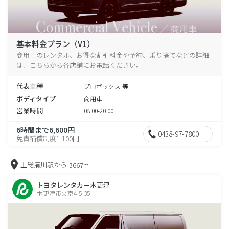
基本料金プラン（V1）
商用車のレンタル、お得な割引料金や予約、乗り捨てなどの詳細
は、こちらから各店舗にお電話ください。
代表車種
プロボックス 等
ボディタイプ
商用車
営業時間
08:00-20:00
6時間まで6,600円
0438-97-7800
免責補償制度1,100円
上総清川駅から
3667m
トヨタレンタカー木更津
木更津市文京4-5-35