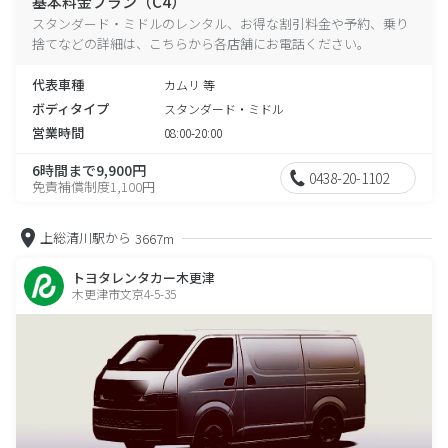
基本料金プラン（C4）
スタンダード・ミドルのレンタル、お得な割引料金や予約、乗り
捨てなどの詳細は、こちらから各店舗にお電話ください。
代表車種
カムリ 等
ボディタイプ
スタンダード・ミドル
営業時間
08:00-20:00
6時間まで9,900円
0438-20-1102
免責補償制度1,100円
上総清川駅から
3667m
トヨタレンタカー木更津
木更津市文京4-5-35