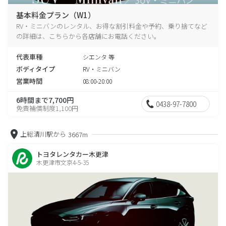
基本料金プラン（W1）
RV・ミニバンのレンタル、お得な割引料金や予約、乗り捨てなど
の詳細は、こちらから各店舗にお電話ください。
代表車種
シエンタ 等
ボディタイプ
RV・ミニバン
営業時間
08:00-20:00
6時間まで7,700円
0438-97-7800
免責補償制度1,100円
上総清川駅から
3667m
トヨタレンタカー木更津
木更津市文京4-5-35