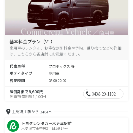
基本料金プラン（V1）
商用車のレンタル、お得な割引料金や予約、乗り捨てなどの詳細
は、こちらから各店舗にお電話ください。
代表車種
プロボックス 等
ボディタイプ
商用車
営業時間
08:00-20:00
6時間まで6,600円
0438-20-1102
免責補償制度1,100円
上総清川駅から
3464m
トヨタレンタカー木更津駅前
木更津市東中央2丁目1番17号