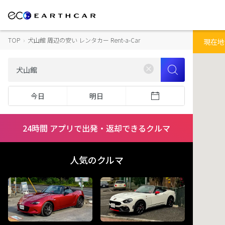
TOP
›
犬山館 周辺の安い レンタカー Rent-a-Car
現在地
今日
明日
24時間 アプリで出発・返却できるクルマ
人気のクルマ