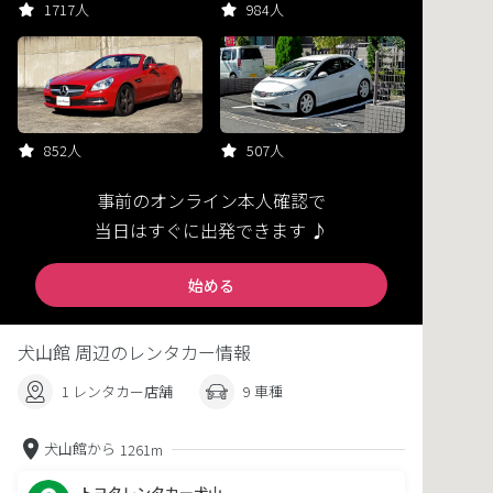
1717人
984人
852人
507人
事前のオンライン本人確認で
当日はすぐに出発できます ♪
始める
犬山館 周辺のレンタカー情報
1 レンタカー店舗
9 車種
犬山館から
1261m
トヨタレンタカー犬山