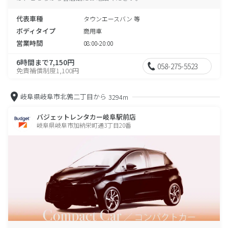
代表車種
タウンエースバン 等
ボディタイプ
商用車
営業時間
08:00-20:00
6時間まで7,150円
058-275-5523
免責補償制度1,100円
岐阜県岐阜市北鶉二丁目から
3294m
バジェットレンタカー岐阜駅前店
岐阜県岐阜市加納栄町通3丁目20番