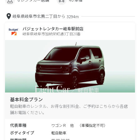
岐阜県岐阜市北鶉二丁目から
3294m
バジェットレンタカー岐阜駅前店
岐阜県岐阜市加納栄町通3丁目20番
基本料金プラン
軽自動車のレンタル、お得な割引料金、ご予約はこちらから各店
舗お電話ください。
代表車種
ワゴンＲ 他 （車種指定不可）
ボディタイプ
軽自動車