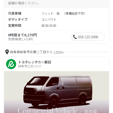
店舗お電話ください。
代表車種
フィット 他 （車種指定不可）
ボディタイプ
コンパクト
営業時間
08:00-20:00
6時間まで6,270円
058-215-0496
免責補償1,430円
岐阜県岐阜市北鶉二丁目から
1202m
トヨタレンタカー薮田
岐阜市江添1-5-17