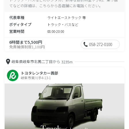
てなどの詳細は、こちらから各店舗にお電話ください。
代表車種
ライトエーストラック 等
ボディタイプ
トラック・バスなど
営業時間
08:00-20:00
6時間まで5,500円
058-272-0100
免責補償制度1,100円
岐阜県岐阜市北鶉二丁目から
3235m
トヨタレンタカー茜部
岐阜市東川手4-13-1