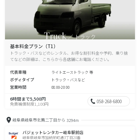
基本料金プラン（T1）
トラック・バスなどのレンタル、お得な割引料金や予約、乗り捨
てなどの詳細は、こちらから各店舗にお電話ください。
代表車種
ライトエーストラック 等
ボディタイプ
トラック・バスなど
営業時間
08:00-20:00
6時間まで5,500円
058-268-6800
免責補償制度1,100円
岐阜県岐阜市北鶉二丁目から
3294m
バジェットレンタカー岐阜駅前店
岐阜県岐阜市加納栄町通3丁目20番