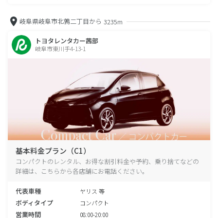
岐阜県岐阜市北鶉二丁目から
3235m
トヨタレンタカー茜部
岐阜市東川手4-13-1
基本料金プラン（C1）
コンパクトのレンタル、お得な割引料金や予約、乗り捨てなどの
詳細は、こちらから各店舗にお電話ください。
代表車種
ヤリス 等
ボディタイプ
コンパクト
営業時間
08:00-20:00