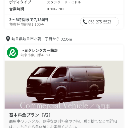
ボディタイプ
スタンダード・ミドル
営業時間
08:00-20:00
3～6時間まで7,150円
058-275-5523
免責補償制度1,100円
岐阜県岐阜市北鶉二丁目から
3235m
トヨタレンタカー茜部
岐阜市東川手4-13-1
基本料金プラン（V2）
商用車のレンタル、お得な割引料金や予約、乗り捨てなどの詳細
は、こちらから各店舗にお電話ください。