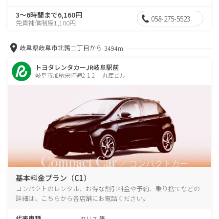
3～6時間まで6,160円
058-275-5523
免責補償制度1,100円
岐阜県岐阜市北鶉二丁目から
3494m
トヨタレンタカーJR岐阜駅前
岐阜市加納栄町通2-1-2 丸産ビル
基本料金プラン（C1）
コンパクトのレンタル、お得な割引料金や予約、乗り捨てなどの
詳細は、こちらから各店舗にお電話ください。
代表車種
ヤリス 等