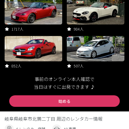
1717人
984人
852人
507人
事前のオンライン本人確認で
当日はすぐに出発できます ♪
始める
岐阜県岐阜市北鶉二丁目 周辺のレンタカー情報
6 レンタカー店舗
40 車種