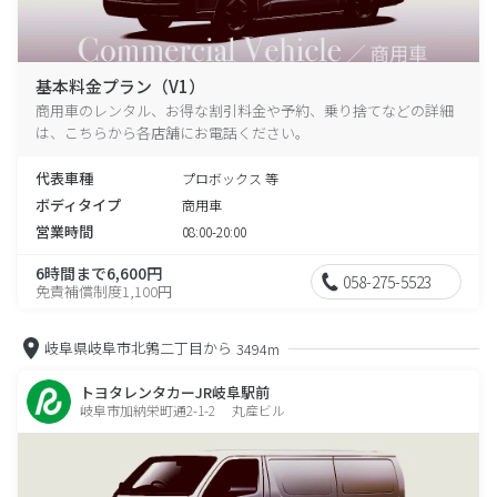
基本料金プラン（V1）
商用車のレンタル、お得な割引料金や予約、乗り捨てなどの詳細
は、こちらから各店舗にお電話ください。
代表車種
プロボックス 等
ボディタイプ
商用車
営業時間
08:00-20:00
6時間まで6,600円
058-275-5523
免責補償制度1,100円
岐阜県岐阜市北鶉二丁目から
3494m
トヨタレンタカーJR岐阜駅前
岐阜市加納栄町通2-1-2 丸産ビル