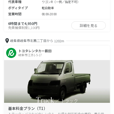
代表車種
ワゴンR（一例／指定不可）
ボディタイプ
軽自動車
営業時間
08:00-20:00
6時間まで4,950円
詳細を見る
免責補償制度1,100円
岐阜県岐阜市北鶉二丁目から
1202m
トヨタレンタカー薮田
岐阜市江添1-5-17
基本料金プラン（T1）
トラック・バスなどのレンタル、お得な割引料金や予約、乗り捨