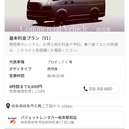
基本料金プラン（V1）
商用車のレンタル、お得な割引料金や予約、乗り捨てなどの詳細
は、こちらから各店舗にお電話ください。
代表車種
プロボックス 等
ボディタイプ
商用車
営業時間
08:00-20:00
6時間まで6,600円
058-268-6800
免責補償制度1,100円
岐阜県岐阜市北鶉二丁目から
3294m
バジェットレンタカー岐阜駅前店
岐阜県岐阜市加納栄町通3丁目20番