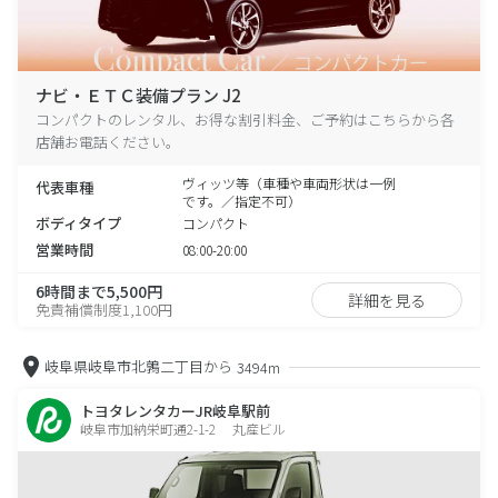
ナビ・ＥＴＣ装備プラン J2
コンパクトのレンタル、お得な割引料金、ご予約はこちらから各
店舗お電話ください。
ヴィッツ等（車種や車両形状は一例
代表車種
です。／指定不可）
ボディタイプ
コンパクト
営業時間
08:00-20:00
6時間まで5,500円
詳細を見る
免責補償制度1,100円
岐阜県岐阜市北鶉二丁目から
3494m
トヨタレンタカーJR岐阜駅前
岐阜市加納栄町通2-1-2 丸産ビル