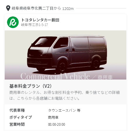
岐阜県岐阜市北鶉二丁目から
1202m
トヨタレンタカー薮田
岐阜市江添1-5-17
基本料金プラン（V2）
商用車のレンタル、お得な割引料金や予約、乗り捨てなどの詳細
は、こちらから各店舗にお電話ください。
代表車種
タウンエースバン 等
ボディタイプ
商用車
営業時間
08:00-20:00