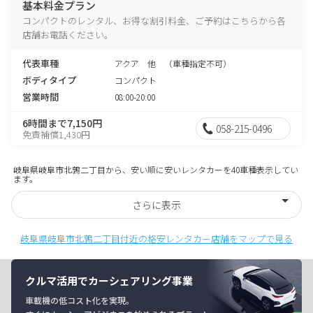
基本料金プラン
コンパクトのレンタル、お得な割引料金、ご予約はこちらから各
店舗お電話ください。
代表車種
アクア 他 （車種指定不可）
ボディタイプ
コンパクト
営業時間
08:00-20:00
6時間まで7,150円
058-215-0496
免責補償1,430円
岐阜県岐阜市北鶉二丁目から、安い順に安いレンタカーを40車種表示してい
ます。
さらに表示
岐阜県岐阜市北鶉二丁目付近の格安レンタカー店舗をマップで見る
クルマ活用でカーシェアリング事業
車載機の低コスト化を実現。