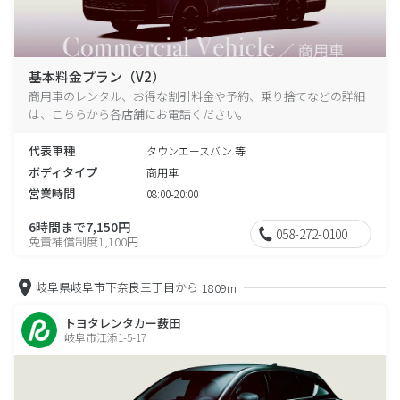
基本料金プラン（V2）
商用車のレンタル、お得な割引料金や予約、乗り捨てなどの詳細
は、こちらから各店舗にお電話ください。
代表車種
タウンエースバン 等
ボディタイプ
商用車
営業時間
08:00-20:00
6時間まで7,150円
058-272-0100
免責補償制度1,100円
岐阜県岐阜市下奈良三丁目から
1809m
トヨタレンタカー薮田
岐阜市江添1-5-17