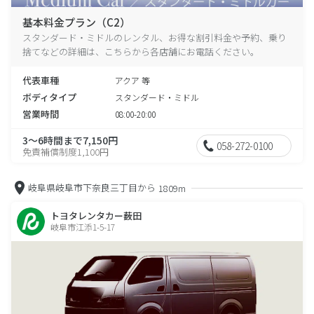
基本料金プラン（C2）
スタンダード・ミドルのレンタル、お得な割引料金や予約、乗り
捨てなどの詳細は、こちらから各店舗にお電話ください。
代表車種
アクア 等
ボディタイプ
スタンダード・ミドル
営業時間
08:00-20:00
3～6時間まで7,150円
058-272-0100
免責補償制度1,100円
岐阜県岐阜市下奈良三丁目から
1809m
トヨタレンタカー薮田
岐阜市江添1-5-17