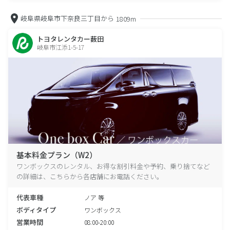
岐阜県岐阜市下奈良三丁目から
1809m
トヨタレンタカー薮田
岐阜市江添1-5-17
基本料金プラン（W2）
ワンボックスのレンタル、お得な割引料金や予約、乗り捨てなど
の詳細は、こちらから各店舗にお電話ください。
代表車種
ノア 等
ボディタイプ
ワンボックス
営業時間
08:00-20:00