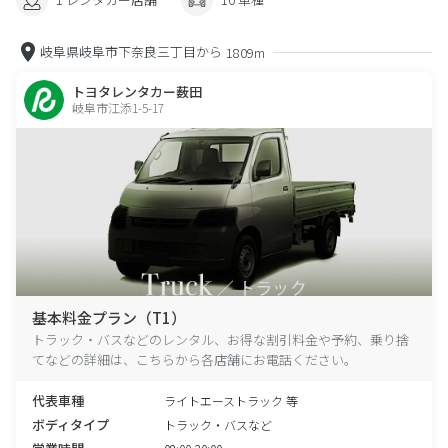
岐阜県岐阜市下奈良三丁目から
1809m
トヨタレンタカー薮田
岐阜市江添1-5-17
基本料金プラン（T1）
トラック・バスなどのレンタル、お得な割引料金や予約、乗り捨
てなどの詳細は、こちらから各店舗にお電話ください。
代表車種
ライトエーストラック 等
ボディタイプ
トラック・バスなど