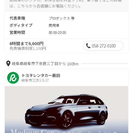
は、こちらから各店舗にお電話ください。
代表車種
プロボックス 等
ボディタイプ
商用車
営業時間
08:00-20:00
6時間まで6,600円
058-272-0100
免責補償制度1,100円
岐阜県岐阜市下奈良三丁目から
1809m
トヨタレンタカー薮田
岐阜市江添1-5-17