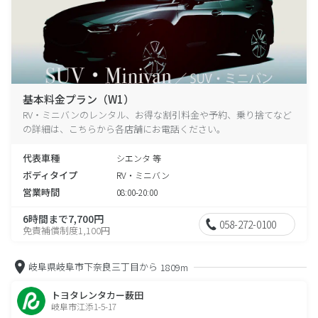
基本料金プラン（W1）
RV・ミニバンのレンタル、お得な割引料金や予約、乗り捨てなど
の詳細は、こちらから各店舗にお電話ください。
代表車種
シエンタ 等
ボディタイプ
RV・ミニバン
営業時間
08:00-20:00
6時間まで7,700円
058-272-0100
免責補償制度1,100円
岐阜県岐阜市下奈良三丁目から
1809m
トヨタレンタカー薮田
岐阜市江添1-5-17