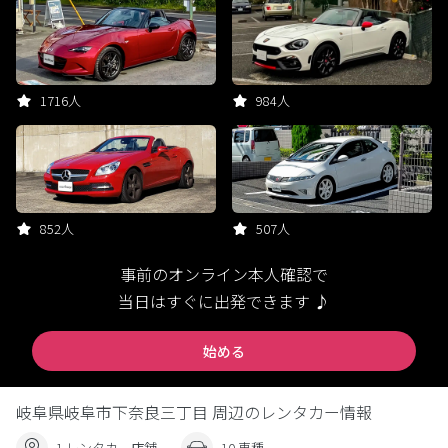
1716人
984人
852人
507人
事前のオンライン本人確認で
当日はすぐに出発できます ♪
始める
岐阜県岐阜市下奈良三丁目 周辺のレンタカー情報
1 レンタカー店舗
10 車種