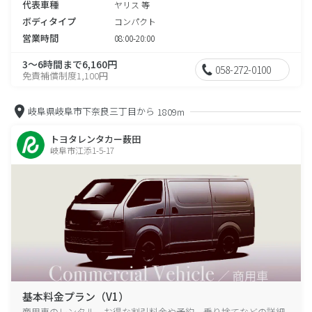
代表車種
ヤリス 等
ボディタイプ
コンパクト
営業時間
08:00-20:00
3～6時間まで6,160円
058-272-0100
免責補償制度1,100円
岐阜県岐阜市下奈良三丁目から
1809m
トヨタレンタカー薮田
岐阜市江添1-5-17
基本料金プラン（V1）
商用車のレンタル、お得な割引料金や予約、乗り捨てなどの詳細