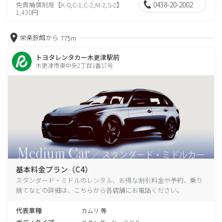
0438-20-2002
免責補償制度【K-0,C-1,C-2,M-2,S-2】
1,430円
栄楽旅館から
775m
トヨタレンタカー木更津駅前
木更津市東中央2丁目1番17号
基本料金プラン（C4）
スタンダード・ミドルのレンタル、お得な割引料金や予約、乗り
捨てなどの詳細は、こちらから各店舗にお電話ください。
代表車種
カムリ 等