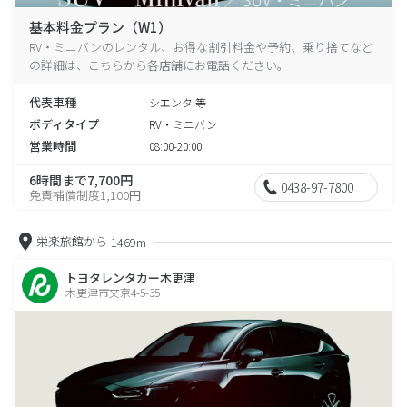
基本料金プラン（W1）
RV・ミニバンのレンタル、お得な割引料金や予約、乗り捨てなど
の詳細は、こちらから各店舗にお電話ください。
代表車種
シエンタ 等
ボディタイプ
RV・ミニバン
営業時間
08:00-20:00
6時間まで7,700円
0438-97-7800
免責補償制度1,100円
栄楽旅館から
1469m
トヨタレンタカー木更津
木更津市文京4-5-35