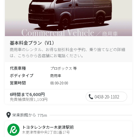
基本料金プラン（V1）
商用車のレンタル、お得な割引料金や予約、乗り捨てなどの詳細
は、こちらから各店舗にお電話ください。
代表車種
プロボックス 等
ボディタイプ
商用車
営業時間
08:00-20:00
6時間まで6,600円
0438-20-1102
免責補償制度1,100円
栄楽旅館から
775m
トヨタレンタカー木更津駅前
木更津市東中央2丁目1番17号