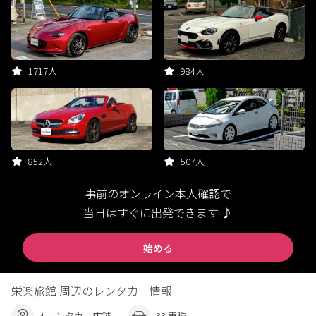
1717人
984人
852人
507人
事前のオンライン本人確認で
当日はすぐに出発できます ♪
始める
栄楽旅館 周辺のレンタカー情報
4 レンタカー店舗
33 車種