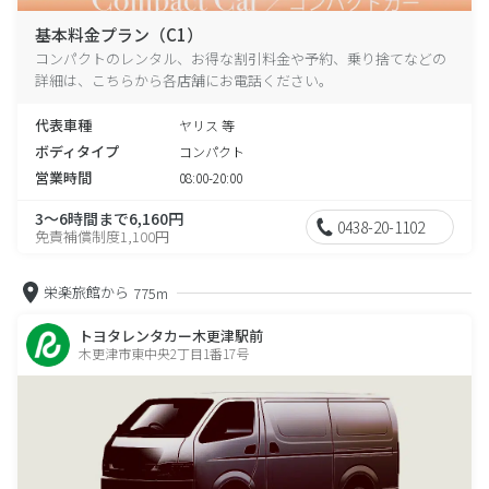
基本料金プラン（C1）
コンパクトのレンタル、お得な割引料金や予約、乗り捨てなどの
詳細は、こちらから各店舗にお電話ください。
代表車種
ヤリス 等
ボディタイプ
コンパクト
営業時間
08:00-20:00
3～6時間まで6,160円
0438-20-1102
免責補償制度1,100円
栄楽旅館から
775m
トヨタレンタカー木更津駅前
木更津市東中央2丁目1番17号