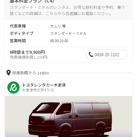
基本料金プラン（C4）
スタンダード・ミドルのレンタル、お得な割引料金や予約、乗り
捨てなどの詳細は、こちらから各店舗にお電話ください。
代表車種
カムリ 等
ボディタイプ
スタンダード・ミドル
営業時間
08:00-20:00
6時間まで9,900円
0438-20-1102
免責補償制度1,100円
栄楽旅館から
1469m
トヨタレンタカー木更津
木更津市文京4-5-35