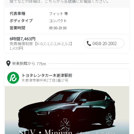
捨てなどの詳細は、こちらから各店舗にお電話ください。
代表車種
フィット 等
ボディタイプ
コンパクト
営業時間
09:00-19:00
6時間7,463円
0438-20-2002
免責補償制度【K-0,C-1,C-2,M-2,S-2】
1,430円
栄楽旅館から
775m
トヨタレンタカー木更津駅前
木更津市東中央2丁目1番17号