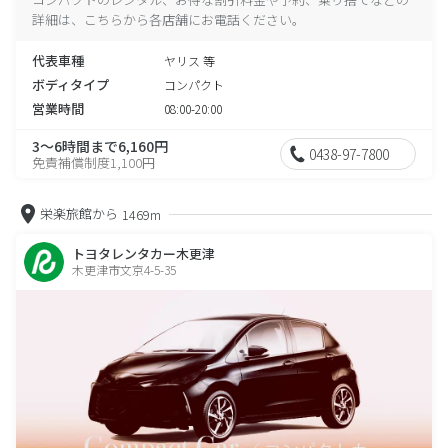
詳細は、こちらから各店舗にお電話ください。
代表車種
ヤリス 等
ボディタイプ
コンパクト
営業時間
08:00-20:00
3～6時間まで6,160円
0438-97-7800
免責補償制度1,100円
栄楽旅館から
1469m
トヨタレンタカー木更津
木更津市文京4-5-35