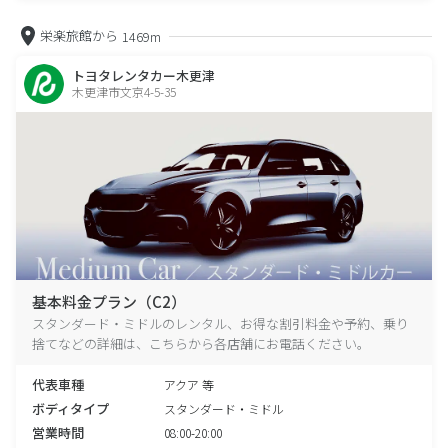
栄楽旅館から
1469m
トヨタレンタカー木更津
木更津市文京4-5-35
基本料金プラン（C2）
スタンダード・ミドルのレンタル、お得な割引料金や予約、乗り
捨てなどの詳細は、こちらから各店舗にお電話ください。
代表車種
アクア 等
ボディタイプ
スタンダード・ミドル
営業時間
08:00-20:00