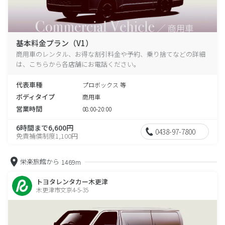
基本料金プラン（V1）
商用車のレンタル、お得な割引料金や予約、乗り捨てなどの詳細
は、こちらから各店舗にお電話ください。
代表車種
プロボックス 等
ボディタイプ
商用車
営業時間
08:00-20:00
6時間まで6,600円
0438-97-7800
免責補償制度1,100円
栄楽旅館から
1469m
トヨタレンタカー木更津
木更津市文京4-5-35