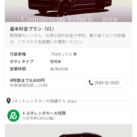
基本料金プラン（V1）
商用車のレンタル、お得な割引料金や予約、乗り捨てなどの詳細
は、こちらから各店舗にお電話ください。
代表車種
プロボックス 等
ボディタイプ
商用車
営業時間
08:00-20:00
6時間まで6,600円
0584-93-0500
免責補償制度1,100円
Jネットレンタカー大垣店から
202m
トヨタレンタカー大垣西
大垣市長松町860番2