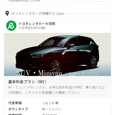
免責補償制度1,100円
Jネットレンタカー大垣店から
202m
トヨタレンタカー大垣西
大垣市長松町860番2
基本料金プラン（W1）
RV・ミニバンのレンタル、お得な割引料金や予約、乗り捨てなど
の詳細は、こちらから各店舗にお電話ください。
代表車種
シエンタ 等
ボディタイプ
RV・ミニバン