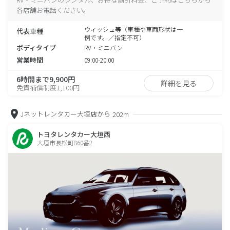
各店舗お電話ください。
ウィッシュ等（車種や車両形状は一
代表車種
例です。／指定不可）
ボディタイプ
RV・ミニバン
営業時間
09:00-20:00
6時間まで9,900円
詳細を見る
免責補償制度1,100円
Jネットレンタカー大垣店から
202m
トヨタレンタカー大垣西
大垣市長松町860番2