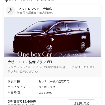
Jネットレンタカー大垣店
岐阜県大垣市長松町高西1072-1
ナビ・ＥＴＣ装備プラン W3
ワンボックスのレンタル、お得な割引料金、ご予約はこちらから
各店舗お電話ください。
代表車種
セレナ（一例／指定不可）
ボディタイプ
ワンボックス
営業時間
09:00-20:00
6時間まで15,400円
詳細を見る