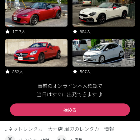
1717人
984人
852人
507人
事前のオンライン本人確認で
当日はすぐに出発できます ♪
始める
Jネットレンタカー大垣店 周辺のレンタカー情報
2 レンタカー店舗
18 車種