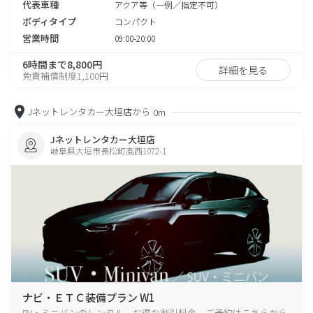
代表車種
アクア等（一例／指定不可）
ボディタイプ
コンパクト
営業時間
09:00-20:00
6時間まで8,800円
詳細を見る
免責補償制度1,100円
Jネットレンタカー大垣店から
0m
Jネットレンタカー大垣店
岐阜県大垣市長松町高西1072-1
ナビ・ＥＴＣ装備プラン W1
RV・ミニバンのレンタル、お得な割引料金、ご予約はこちらから