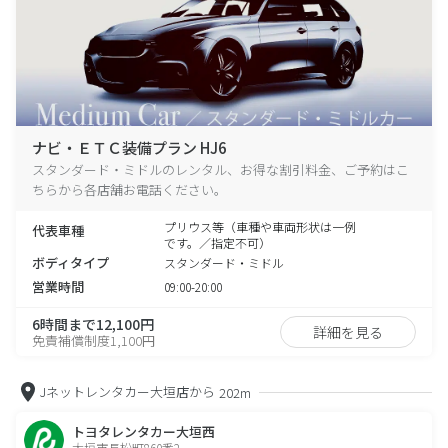
ナビ・ＥＴＣ装備プラン HJ6
スタンダード・ミドルのレンタル、お得な割引料金、ご予約はこ
ちらから各店舗お電話ください。
プリウス等（車種や車両形状は一例
代表車種
です。／指定不可）
ボディタイプ
スタンダード・ミドル
営業時間
09:00-20:00
6時間まで12,100円
詳細を見る
免責補償制度1,100円
Jネットレンタカー大垣店から
202m
トヨタレンタカー大垣西
大垣市長松町860番2