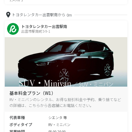
トヨタレンタカー出雲駅南から
0m
トヨタレンタカー出雲駅南
出雲市駅南町3-9-1
基本料金プラン（W1）
RV・ミニバンのレンタル、お得な割引料金や予約、乗り捨てなど
の詳細は、こちらから各店舗にお電話ください。
代表車種
シエンタ 等
ボディタイプ
RV・ミニバン
営業時間
08:00-20:00