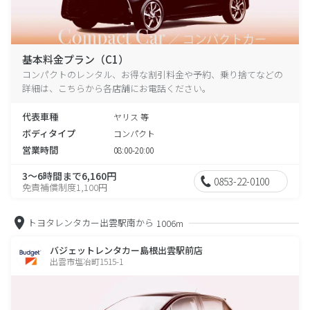
基本料金プラン（C1）
コンパクトのレンタル、お得な割引料金や予約、乗り捨てなどの
詳細は、こちらから各店舗にお電話ください。
代表車種
ヤリス 等
ボディタイプ
コンパクト
営業時間
08:00-20:00
3～6時間まで6,160円
0853-22-0100
免責補償制度1,100円
トヨタレンタカー出雲駅南から
1006m
バジェットレンタカー島根出雲駅前店
出雲市塩冶町1515-1