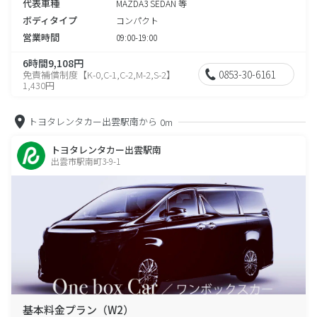
代表車種
MAZDA3 SEDAN 等
ボディタイプ
コンパクト
営業時間
09:00-19:00
6時間9,108円
0853-30-6161
免責補償制度【K-0,C-1,C-2,M-2,S-2】
1,430円
トヨタレンタカー出雲駅南から
0m
トヨタレンタカー出雲駅南
出雲市駅南町3-9-1
基本料金プラン（W2）