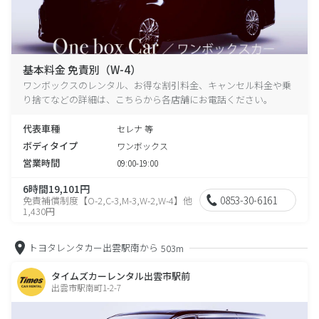
基本料金 免責別（W-4）
ワンボックスのレンタル、お得な割引料金、キャンセル料金や乗
り捨てなどの詳細は、こちらから各店舗にお電話ください。
代表車種
セレナ 等
ボディタイプ
ワンボックス
営業時間
09:00-19:00
6時間19,101円
0853-30-6161
免責補償制度【O-2,C-3,M-3,W-2,W-4】他
1,430円
トヨタレンタカー出雲駅南から
503m
タイムズカーレンタル出雲市駅前
出雲市駅南町1-2-7