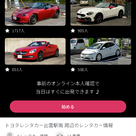
1717人
985人
853人
508人
事前のオンライン本人確認で
当日はすぐに出発できます ♪
始める
トヨタレンタカー出雲駅南 周辺のレンタカー情報
4 レンタカー店舗
14 車種