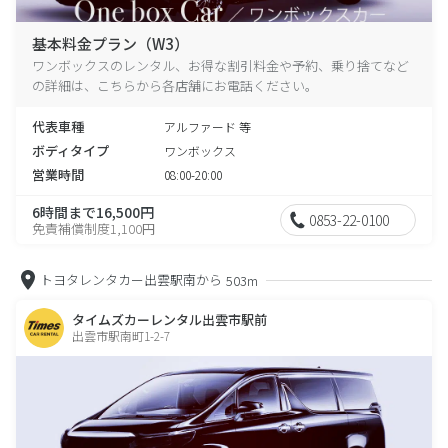
基本料金プラン（W3）
ワンボックスのレンタル、お得な割引料金や予約、乗り捨てなど
の詳細は、こちらから各店舗にお電話ください。
代表車種
アルファード 等
ボディタイプ
ワンボックス
営業時間
08:00-20:00
6時間まで16,500円
0853-22-0100
免責補償制度1,100円
トヨタレンタカー出雲駅南から
503m
タイムズカーレンタル出雲市駅前
出雲市駅南町1-2-7