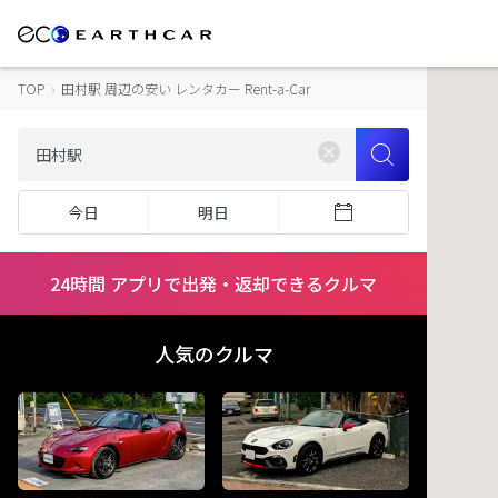
TOP
›
田村駅 周辺の安い レンタカー Rent-a-Car
今日
明日
24時間 アプリで出発・返却できるクルマ
人気のクルマ