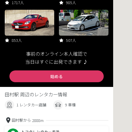
1717人
985人
853人
507人
事前のオンライン本人確認で
当日はすぐに出発できます ♪
始める
田村駅 周辺のレンタカー情報
1 レンタカー店舗
9 車種
田村駅から
2888m
トヨタレンタカー長浜