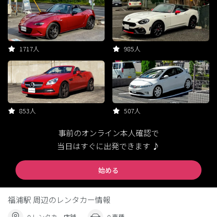
1717人
985人
853人
507人
事前のオンライン本人確認で
当日はすぐに出発できます ♪
始める
福浦駅 周辺のレンタカー情報
0 レンタカー店舗
0 車種