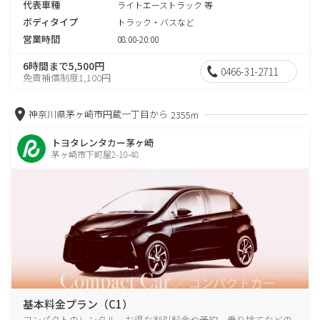
代表車種
ライトエーストラック 等
ボディタイプ
トラック・バスなど
営業時間
08:00-20:00
6時間まで5,500円
0466-31-2711
免責補償制度1,100円
神奈川県茅ヶ崎市円蔵一丁目から
2355m
トヨタレンタカー茅ヶ崎
茅ヶ崎市下町屋2-10-48
基本料金プラン（C1）
コンパクトのレンタル、お得な割引料金や予約、乗り捨てなどの