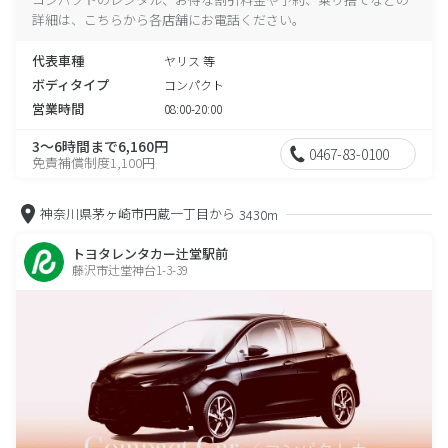
詳細は、こちらから各店舗にお電話ください。
代表車種
ヤリス 等
ボディタイプ
コンパクト
営業時間
08:00-20:00
3～6時間まで6,160円
0467-83-0100
免責補償制度1,100円
神奈川県茅ヶ崎市円蔵一丁目から
3430m
トヨタレンタカー辻堂駅前
藤沢市辻堂神台1-3-39