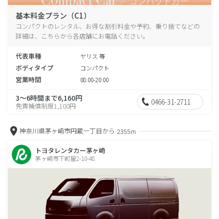
基本料金プラン（C1）
コンパクトのレンタル、お得な割引料金や予約、乗り捨てなどの
詳細は、こちらから各店舗にお電話ください。
代表車種
ヤリス 等
ボディタイプ
コンパクト
営業時間
08:00-20:00
3～6時間まで6,160円
0466-31-2711
免責補償制度1,100円
神奈川県茅ヶ崎市円蔵一丁目から
2355m
トヨタレンタカー茅ヶ崎
茅ヶ崎市下町屋2-10-48