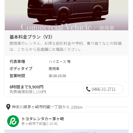
基本料金プラン（V3）
商用車のレンタル、お得な割引料金や予約、乗り捨てなどの詳細
は、こちらから各店舗にお電話ください。
代表車種
ハイエース 等
ボディタイプ
商用車
営業時間
08:00-20:00
6時間まで9,900円
0466-31-2711
免責補償制度1,100円
神奈川県茅ヶ崎市円蔵一丁目から
2355m
トヨタレンタカー茅ヶ崎
茅ヶ崎市下町屋2-10-48