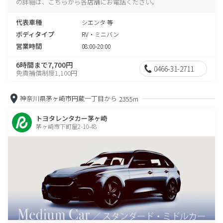
の詳細は、こちらから各店舗にお電話ください。
代表車種
シエンタ 等
ボディタイプ
RV・ミニバン
営業時間
08:00-20:00
6時間まで7,700円
0466-31-2711
免責補償制度1,100円
神奈川県茅ヶ崎市円蔵一丁目から
2355m
トヨタレンタカー茅ヶ崎
茅ヶ崎市下町屋2-10-48