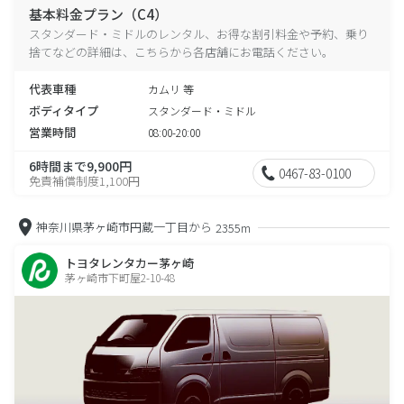
基本料金プラン（C4）
スタンダード・ミドルのレンタル、お得な割引料金や予約、乗り
捨てなどの詳細は、こちらから各店舗にお電話ください。
代表車種
カムリ 等
ボディタイプ
スタンダード・ミドル
営業時間
08:00-20:00
6時間まで9,900円
0467-83-0100
免責補償制度1,100円
神奈川県茅ヶ崎市円蔵一丁目から
2355m
トヨタレンタカー茅ヶ崎
茅ヶ崎市下町屋2-10-48