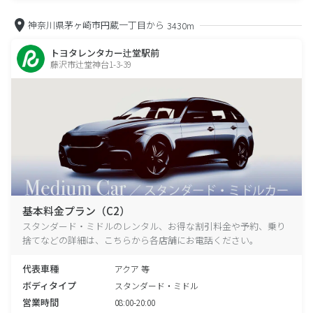
神奈川県茅ヶ崎市円蔵一丁目から
3430m
トヨタレンタカー辻堂駅前
藤沢市辻堂神台1-3-39
基本料金プラン（C2）
スタンダード・ミドルのレンタル、お得な割引料金や予約、乗り
捨てなどの詳細は、こちらから各店舗にお電話ください。
代表車種
アクア 等
ボディタイプ
スタンダード・ミドル
営業時間
08:00-20:00