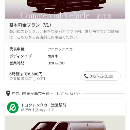
基本料金プラン（V1）
商用車のレンタル、お得な割引料金や予約、乗り捨てなどの詳細
は、こちらから各店舗にお電話ください。
代表車種
プロボックス 等
ボディタイプ
商用車
営業時間
08:00-20:00
6時間まで6,600円
0467-83-0100
免責補償制度1,100円
神奈川県茅ヶ崎市円蔵一丁目から
3430m
トヨタレンタカー辻堂駅前
藤沢市辻堂神台1-3-39