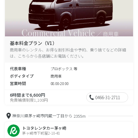
基本料金プラン（V1）
商用車のレンタル、お得な割引料金や予約、乗り捨てなどの詳細
は、こちらから各店舗にお電話ください。
代表車種
プロボックス 等
ボディタイプ
商用車
営業時間
08:00-20:00
6時間まで6,600円
0466-31-2711
免責補償制度1,100円
神奈川県茅ヶ崎市円蔵一丁目から
2355m
トヨタレンタカー茅ヶ崎
茅ヶ崎市下町屋2-10-48