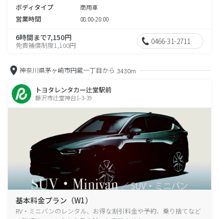
ボディタイプ
商用車
営業時間
08:00-20:00
6時間まで7,150円
0466-31-2711
免責補償制度1,100円
神奈川県茅ヶ崎市円蔵一丁目から
3430m
トヨタレンタカー辻堂駅前
藤沢市辻堂神台1-3-39
基本料金プラン（W1）
RV・ミニバンのレンタル、お得な割引料金や予約、乗り捨てなど