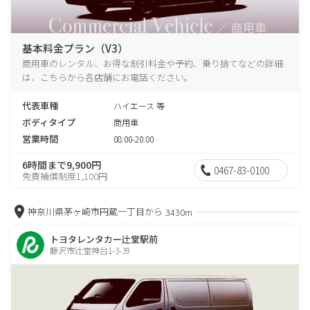
基本料金プラン（V3）
商用車のレンタル、お得な割引料金や予約、乗り捨てなどの詳細
は、こちらから各店舗にお電話ください。
代表車種
ハイエース 等
ボディタイプ
商用車
営業時間
08:00-20:00
6時間まで9,900円
0467-83-0100
免責補償制度1,100円
神奈川県茅ヶ崎市円蔵一丁目から
3430m
トヨタレンタカー辻堂駅前
藤沢市辻堂神台1-3-39