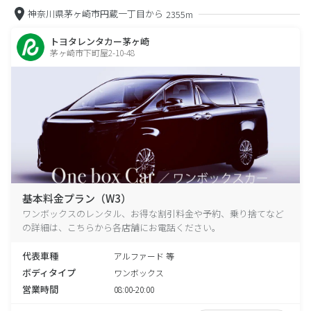
神奈川県茅ヶ崎市円蔵一丁目から
2355m
トヨタレンタカー茅ヶ崎
茅ヶ崎市下町屋2-10-48
基本料金プラン（W3）
ワンボックスのレンタル、お得な割引料金や予約、乗り捨てなど
の詳細は、こちらから各店舗にお電話ください。
代表車種
アルファード 等
ボディタイプ
ワンボックス
営業時間
08:00-20:00