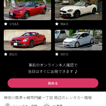
1716人
984人
852人
507人
事前のオンライン本人確認で
当日はすぐに出発できます ♪
始める
神奈川県茅ヶ崎市円蔵一丁目 周辺のレンタカー情報
2 レンタカー店舗
18 車種