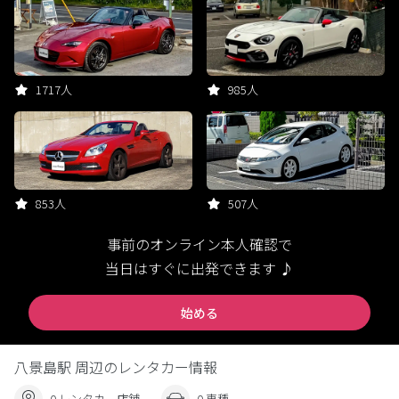
1717人
985人
853人
507人
事前のオンライン本人確認で
当日はすぐに出発できます ♪
始める
八景島駅 周辺のレンタカー情報
0 レンタカー店舗
0 車種