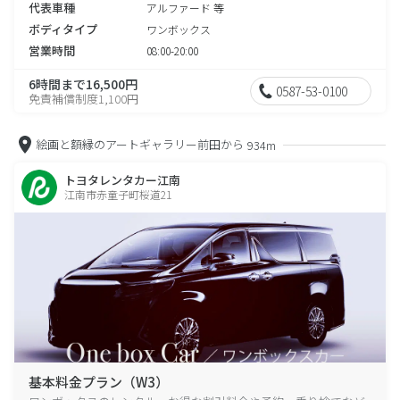
代表車種
アルファード 等
ボディタイプ
ワンボックス
営業時間
08:00-20:00
6時間まで16,500円
0587-53-0100
免責補償制度1,100円
絵画と額縁のアートギャラリー前田から
934m
トヨタレンタカー江南
江南市赤童子町桜道21
基本料金プラン（W3）