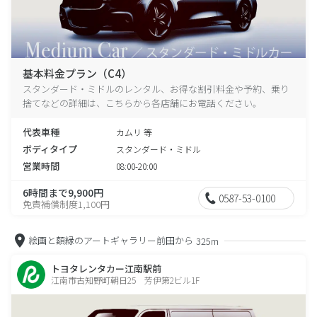
基本料金プラン（C4）
スタンダード・ミドルのレンタル、お得な割引料金や予約、乗り
捨てなどの詳細は、こちらから各店舗にお電話ください。
代表車種
カムリ 等
ボディタイプ
スタンダード・ミドル
営業時間
08:00-20:00
6時間まで9,900円
0587-53-0100
免責補償制度1,100円
絵画と額縁のアートギャラリー前田から
325m
トヨタレンタカー江南駅前
江南市古知野町朝日25 芳伊第2ビル1F