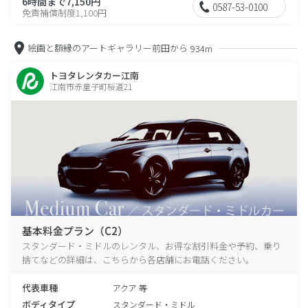
6時間まで7,150円
0587-53-0100
免責補償制度1,100円
絵画と額縁のアートギャラリー前田から
934m
トヨタレンタカー江南
江南市赤童子町桜道21
基本料金プラン（C2）
スタンダード・ミドルのレンタル、お得な割引料金や予約、乗り
捨てなどの詳細は、こちらから各店舗にお電話ください。
代表車種
アクア 等
ボディタイプ
スタンダード・ミドル