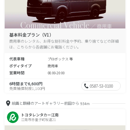
基本料金プラン（V1）
商用車のレンタル、お得な割引料金や予約、乗り捨てなどの詳細
は、こちらから各店舗にお電話ください。
代表車種
プロボックス 等
ボディタイプ
商用車
営業時間
08:00-20:00
6時間まで6,600円
0587-53-0100
免責補償制度1,100円
絵画と額縁のアートギャラリー前田から
934m
トヨタレンタカー江南
江南市赤童子町桜道21