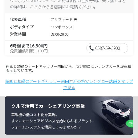
ワンボックスのレンタル、お得な割引料金や予約、乗り捨てなど
の詳細は、こちらから各店舗にお電話ください。
代表車種
アルファード 等
ボディタイプ
ワンボックス
営業時間
08:00-20:00
6時間まで16,500円
0587-59-8900
免責補償制度1,100円
絵画と額縁のアートギャラリー前田から、安い順に安いレンタカーを19車種
表示しています。
絵画と額縁のアートギャラリー前田付近の格安レンタカー店舗をマップ
で見る
クルマ活用でカーシェアリング事業
車載機の低コスト化を実現。
すぐにカーシェアビジネスを始められるプラット
フォームシステムを活用してみませんか？