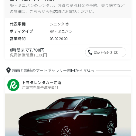
RV・ミニバンのレンタル、お得な割引料金や予約、乗り捨てなど
の詳細は、こちらから各店舗にお電話ください。
代表車種
シエンタ 等
ボディタイプ
RV・ミニバン
営業時間
08:00-20:00
6時間まで7,700円
0587-53-0100
免責補償制度1,100円
絵画と額縁のアートギャラリー前田から
934m
トヨタレンタカー江南
江南市赤童子町桜道21