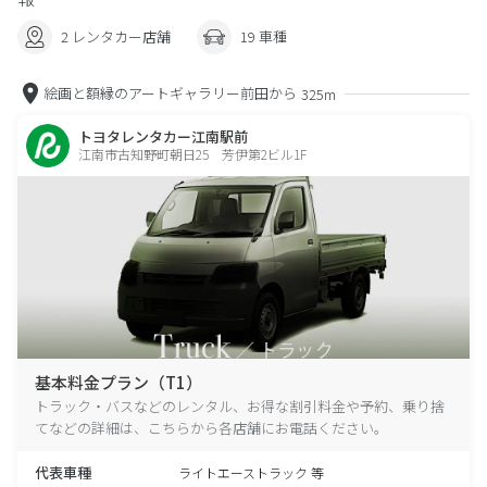
2 レンタカー店舗
19 車種
絵画と額縁のアートギャラリー前田から
325m
トヨタレンタカー江南駅前
江南市古知野町朝日25 芳伊第2ビル1F
基本料金プラン（T1）
トラック・バスなどのレンタル、お得な割引料金や予約、乗り捨
てなどの詳細は、こちらから各店舗にお電話ください。
代表車種
ライトエーストラック 等