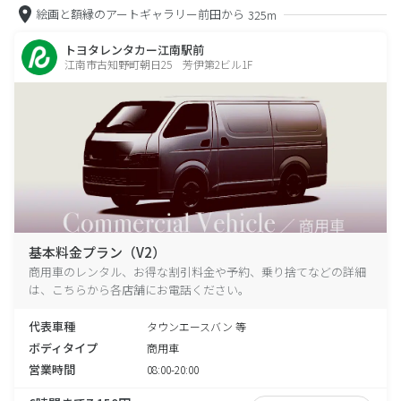
絵画と額縁のアートギャラリー前田から
325m
トヨタレンタカー江南駅前
江南市古知野町朝日25 芳伊第2ビル1F
基本料金プラン（V2）
商用車のレンタル、お得な割引料金や予約、乗り捨てなどの詳細
は、こちらから各店舗にお電話ください。
代表車種
タウンエースバン 等
ボディタイプ
商用車
営業時間
08:00-20:00