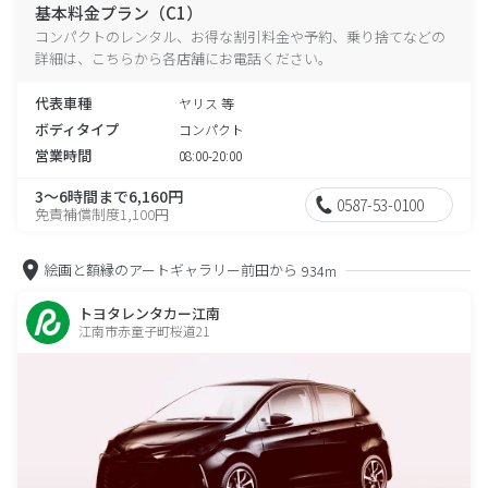
基本料金プラン（C1）
コンパクトのレンタル、お得な割引料金や予約、乗り捨てなどの
詳細は、こちらから各店舗にお電話ください。
代表車種
ヤリス 等
ボディタイプ
コンパクト
営業時間
08:00-20:00
3～6時間まで6,160円
0587-53-0100
免責補償制度1,100円
絵画と額縁のアートギャラリー前田から
934m
トヨタレンタカー江南
江南市赤童子町桜道21