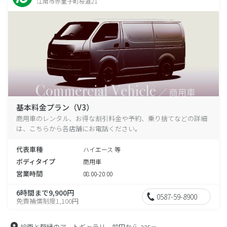
江南市赤童子町桜道21
基本料金プラン（V3）
商用車のレンタル、お得な割引料金や予約、乗り捨てなどの詳細
は、こちらから各店舗にお電話ください。
代表車種
ハイエース 等
ボディタイプ
商用車
営業時間
08:00-20:00
6時間まで9,900円
0587-59-8900
免責補償制度1,100円
絵画と額縁のアートギャラリー前田から