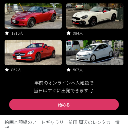
1716人
984人
852人
507人
事前のオンライン本人確認で
当日はすぐに出発できます ♪
始める
絵画と額縁のアートギャラリー前田 周辺のレンタカー情
報