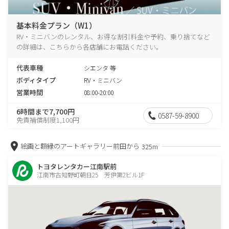
基本料金プラン（W1）
RV・ミニバンのレンタル、お得な割引料金や予約、乗り捨てなど
の詳細は、こちらから各店舗にお電話ください。
代表車種
シエンタ 等
ボディタイプ
RV・ミニバン
営業時間
08:00-20:00
6時間まで7,700円
0587-59-8900
免責補償制度1,100円
絵画と額縁のアートギャラリー前田から
325m
トヨタレンタカー江南駅前
江南市古知野町朝日25 芳伊第2ビル1F