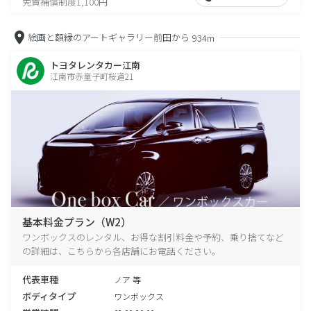
免責補償制度1,100円
絵画と額縁のアートギャラリー前田から
934m
トヨタレンタカー江南
江南市赤童子町桜道21
基本料金プラン（W2）
ワンボックスのレンタル、お得な割引料金や予約、乗り捨てなど
の詳細は、こちらから各店舗にお電話ください。
代表車種
ノア 等
ボディタイプ
ワンボックス