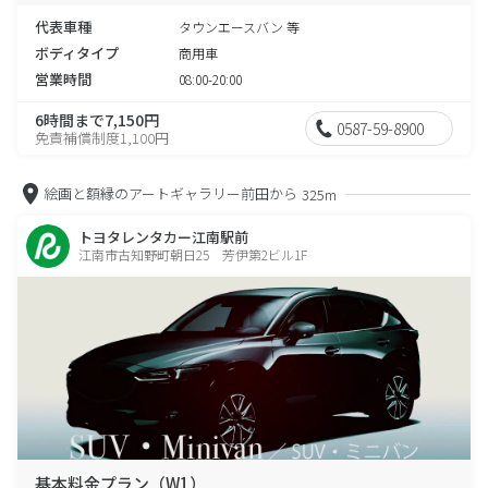
代表車種
タウンエースバン 等
ボディタイプ
商用車
営業時間
08:00-20:00
6時間まで7,150円
0587-59-8900
免責補償制度1,100円
絵画と額縁のアートギャラリー前田から
325m
トヨタレンタカー江南駅前
江南市古知野町朝日25 芳伊第2ビル1F
基本料金プラン（W1）