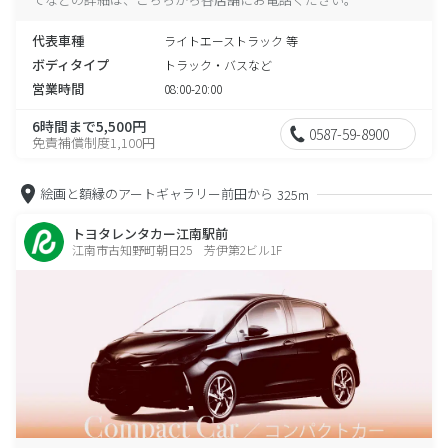
代表車種
ライトエーストラック 等
ボディタイプ
トラック・バスなど
営業時間
08:00-20:00
6時間まで5,500円
0587-59-8900
免責補償制度1,100円
絵画と額縁のアートギャラリー前田から
325m
トヨタレンタカー江南駅前
江南市古知野町朝日25 芳伊第2ビル1F