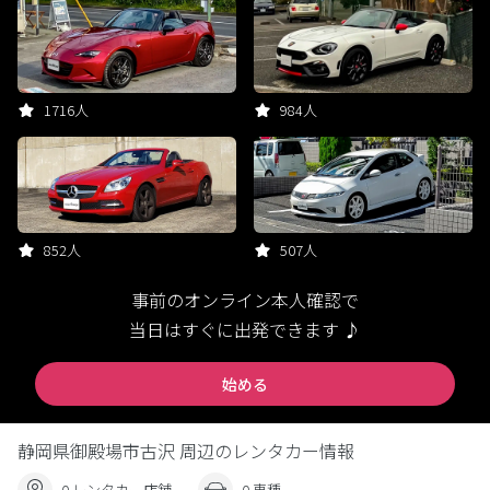
1716人
984人
852人
507人
事前のオンライン本人確認で
当日はすぐに出発できます ♪
始める
静岡県御殿場市古沢 周辺のレンタカー情報
0 レンタカー店舗
0 車種