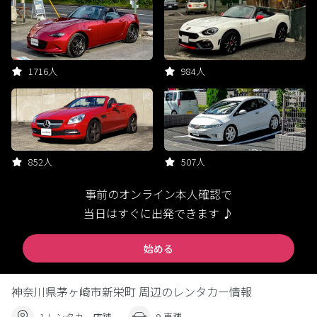
1716人
984人
852人
507人
事前のオンライン本人確認で
当日はすぐに出発できます ♪
始める
神奈川県茅ヶ崎市新栄町 周辺のレンタカー情報
1 レンタカー店舗
9 車種