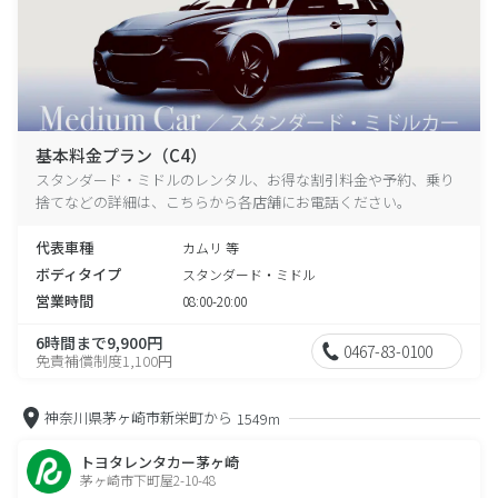
基本料金プラン（C4）
スタンダード・ミドルのレンタル、お得な割引料金や予約、乗り
捨てなどの詳細は、こちらから各店舗にお電話ください。
代表車種
カムリ 等
ボディタイプ
スタンダード・ミドル
営業時間
08:00-20:00
6時間まで9,900円
0467-83-0100
免責補償制度1,100円
神奈川県茅ヶ崎市新栄町から
1549m
トヨタレンタカー茅ヶ崎
茅ヶ崎市下町屋2-10-48