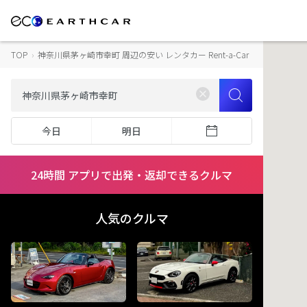
TOP
›
神奈川県茅ヶ崎市幸町 周辺の安い レンタカー Rent-a-Car
今日
明日
24時間 アプリで出発・返却できるクルマ
人気のクルマ