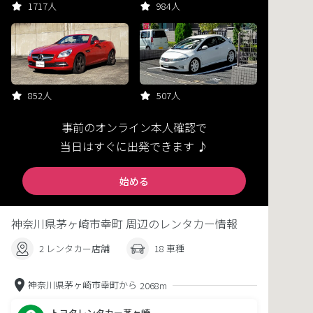
1717人
984人
852人
507人
事前のオンライン本人確認で
当日はすぐに出発できます ♪
始める
神奈川県茅ヶ崎市幸町 周辺のレンタカー情報
2 レンタカー店舗
18 車種
神奈川県茅ヶ崎市幸町から
2068m
トヨタレンタカー茅ヶ崎