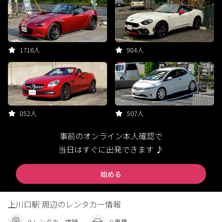
1716人
984人
852人
507人
事前のオンライン本人確認で
当日はすぐに出発できます ♪
始める
上川口駅 周辺のレンタカー情報
0 レンタカー店舗
0 車種