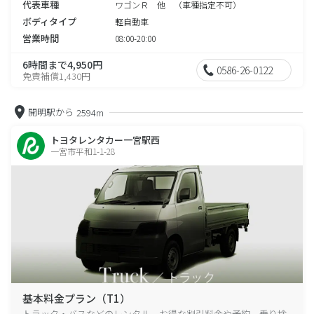
代表車種
ワゴンＲ 他 （車種指定不可）
ボディタイプ
軽自動車
営業時間
08:00-20:00
6時間まで4,950円
0586-26-0122
免責補償1,430円
開明駅から
2594m
トヨタレンタカー一宮駅西
一宮市平和1-1-28
基本料金プラン（T1）
トラック・バスなどのレンタル、お得な割引料金や予約、乗り捨