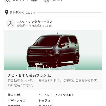
開明駅から
2838m
Jネットレンタカー一宮店
愛知県一宮市末広町2-15-15
ナビ・ＥＴＣ装備プラン J1
軽自動車のレンタル、お得な割引料金、ご予約はこちらから各店
舗お電話ください。
代表車種
ワゴンR（一例／指定不可）
ボディタイプ
軽自動車