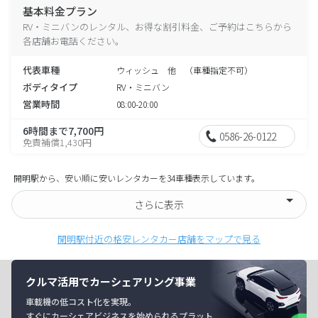
基本料金プラン
RV・ミニバンのレンタル、お得な割引料金、ご予約はこちらから
各店舗お電話ください。
代表車種
ウィッシュ 他 （車種指定不可）
ボディタイプ
RV・ミニバン
営業時間
08:00-20:00
6時間まで7,700円
0586-26-0122
免責補償1,430円
開明駅から、安い順に安いレンタカーを34車種表示しています。
さらに表示
開明駅付近の格安レンタカー店舗をマップで見る
クルマ活用でカーシェアリング事業
車載機の低コスト化を実現。
すぐにカーシェアビジネスを始められるプラット