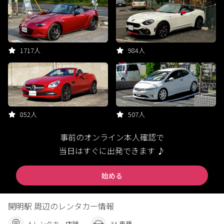
1717人
984人
852人
507人
事前のオンライン本人確認で
当日はすぐに出発できます ♪
始める
開明駅 周辺のレンタカー情報
4 レンタカー店舗
34 車種