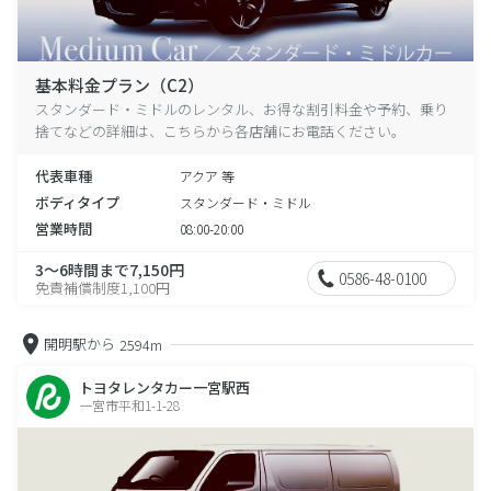
基本料金プラン（C2）
スタンダード・ミドルのレンタル、お得な割引料金や予約、乗り
捨てなどの詳細は、こちらから各店舗にお電話ください。
代表車種
アクア 等
ボディタイプ
スタンダード・ミドル
営業時間
08:00-20:00
3～6時間まで7,150円
0586-48-0100
免責補償制度1,100円
開明駅から
2594m
トヨタレンタカー一宮駅西
一宮市平和1-1-28