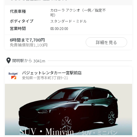
カローラ アクシオ（一例／指定不
代表車種
可）
ボディタイプ
スタンダード・ミドル
営業時間
08:00-20:00
6時間まで7,700円
詳細を見る
免責補償制度1,100円
開明駅から
3041m
バジェットレンタカー一宮駅前店
愛知県一宮市本町3丁目9−21