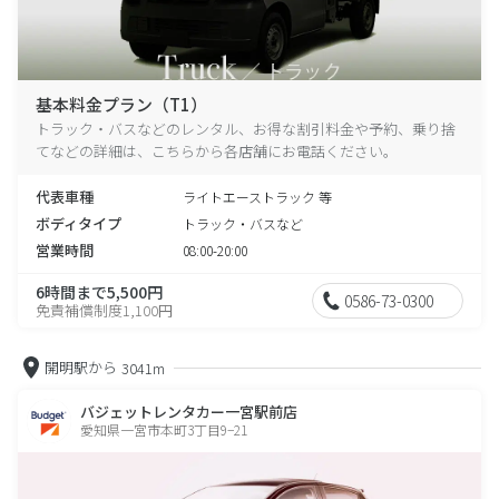
基本料金プラン（T1）
トラック・バスなどのレンタル、お得な割引料金や予約、乗り捨
てなどの詳細は、こちらから各店舗にお電話ください。
代表車種
ライトエーストラック 等
ボディタイプ
トラック・バスなど
営業時間
08:00-20:00
6時間まで5,500円
0586-73-0300
免責補償制度1,100円
開明駅から
3041m
バジェットレンタカー一宮駅前店
愛知県一宮市本町3丁目9−21