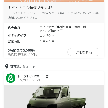
ナビ・ＥＴＣ装備プラン J2
コンパクトのレンタル、お得な割引料金、ご予約はこちらから各
店舗お電話ください。
ヴィッツ等（車種や車両形状は一例
代表車種
です。／指定不可）
ボディタイプ
コンパクト
営業時間
08:00-20:00
6時間まで5,500円
詳細を見る
免責補償制度1,100円
開明駅から
3530m
トヨタレンタカー一宮
一宮市大江3-16-3