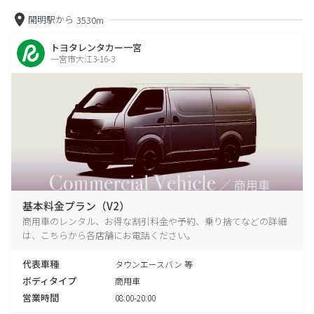
開明駅から
3530m
トヨタレンタカー一宮
一宮市大江3-16-3
基本料金プラン（V2）
商用車のレンタル、お得な割引料金や予約、乗り捨てなどの詳細
は、こちらから各店舗にお電話ください。
代表車種
タウンエースバン 等
ボディタイプ
商用車
営業時間
08:00-20:00