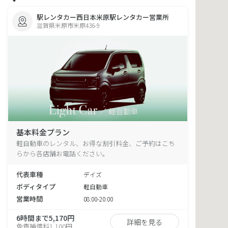
駅レンタカー西日本米原駅レンタカー営業所
滋賀県米原市米原436-9
基本料金プラン
軽自動車のレンタル、お得な割引料金、ご予約はこち
らから各店舗お電話ください。
代表車種
デイズ
ボディタイプ
軽自動車
営業時間
08:00-20:00
6時間まで5,170円
詳細を見る
免責補償料1,100円