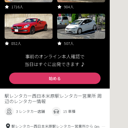
1716人
984人
852人
507人
事前のオンライン本人確認で
当日はすぐに出発できます ♪
始める
駅レンタカー西日本米原駅レンタカー営業所 周
辺のレンタカー情報
3 レンタカー店舗
15 車種
駅レンタカー西日本米原駅レンタカー営業所から
0m