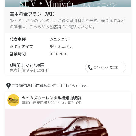
基本料金プラン（W1）
RV・ミニバンのレンタル、お得な割引料金や予約、乗り捨てなど
の詳細は、こちらから各店舗にお電話ください。
代表車種
シエンタ 等
ボディタイプ
RV・ミニバン
営業時間
08:00-20:00
6時間まで7,700円
0773-22-8000
免責補償制度1,100円
京都府福知山市篠尾新町三丁目から
829m
タイムズカーレンタル福知山駅前
福知山市駅南町3-20-1ｱｰﾙｲﾝ福知山2F