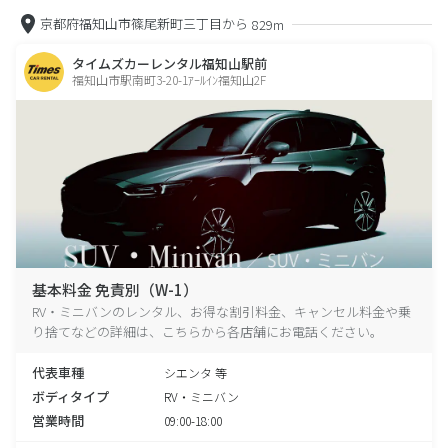
京都府福知山市篠尾新町三丁目から
829m
タイムズカーレンタル福知山駅前
福知山市駅南町3-20-1ｱｰﾙｲﾝ福知山2F
基本料金 免責別（W-1）
RV・ミニバンのレンタル、お得な割引料金、キャンセル料金や乗
り捨てなどの詳細は、こちらから各店舗にお電話ください。
代表車種
シエンタ 等
ボディタイプ
RV・ミニバン
営業時間
09:00-18:00