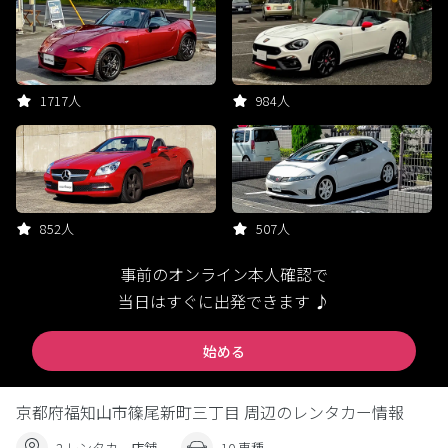
1717人
984人
852人
507人
事前のオンライン本人確認で
当日はすぐに出発できます ♪
始める
京都府福知山市篠尾新町三丁目 周辺のレンタカー情報
2 レンタカー店舗
10 車種