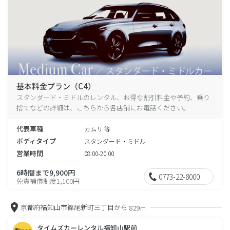
基本料金プラン（C4）
スタンダード・ミドルのレンタル、お得な割引料金や予約、乗り
捨てなどの詳細は、こちらから各店舗にお電話ください。
代表車種
カムリ 等
ボディタイプ
スタンダード・ミドル
営業時間
08:00-20:00
6時間まで9,900円
0773-22-8000
免責補償制度1,100円
京都府福知山市篠尾新町三丁目から
829m
タイムズカーレンタル福知山駅前