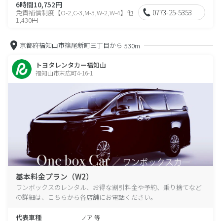
6時間10,752円
0773-25-5353
免責補償制度【O-2,C-3,M-3,W-2,W-4】他
1,430円
京都府福知山市篠尾新町三丁目から
530m
トヨタレンタカー福知山
福知山市末広町4-16-1
基本料金プラン（W2）
ワンボックスのレンタル、お得な割引料金や予約、乗り捨てなど
の詳細は、こちらから各店舗にお電話ください。
代表車種
ノア 等