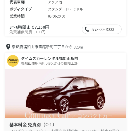
代表車種
アクア 等
ボディタイプ
スタンダード・ミドル
営業時間
08:00-20:00
3～6時間まで7,150円
0773-22-8000
免責補償制度1,100円
京都府福知山市篠尾新町三丁目から
829m
タイムズカーレンタル福知山駅前
福知山市駅南町3-20-1ｱｰﾙｲﾝ福知山2F
基本料金 免責別（C-1）
コンパクトのレンタル、お得な割引料金、キャンセル料金や乗り