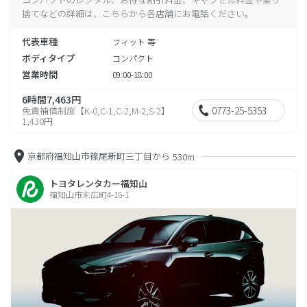
捨てなどの詳細は、こちらから各店舗にお電話ください。
代表車種
フィット 等
ボディタイプ
コンパクト
営業時間
09:00-18:00
6時間7,463円
0773-25-5353
免責補償制度【K-0,C-1,C-2,M-2,S-2】
1,430円
京都府福知山市篠尾新町三丁目から
530m
トヨタレンタカー福知山
福知山市末広町4-16-1