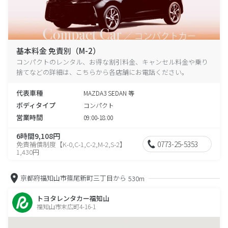
基本料金 免責別（M-2）
コンパクトのレンタル、お得な割引料金、キャンセル料金や乗り
捨てなどの詳細は、こちらから各店舗にお電話ください。
代表車種
MAZDA3 SEDAN 等
ボディタイプ
コンパクト
営業時間
09:00-18:00
6時間9,108円
0773-25-5353
免責補償制度【K-0,C-1,C-2,M-2,S-2】
1,430円
京都府福知山市篠尾新町三丁目から
530m
トヨタレンタカー福知山
福知山市末広町4-16-1