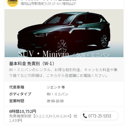
福知山市駅南町3-20-1ｱｰﾙｲﾝ福知山2F
基本料金 免責別（W-1）
RV・ミニバンのレンタル、お得な割引料金、キャンセル料金や乗
り捨てなどの詳細は、こちらから各店舗にお電話ください。
代表車種
シエンタ 等
ボディタイプ
RV・ミニバン
営業時間
09:00-18:00
6時間10,752円
0773-25-5353
免責補償制度【O-2,C-3,M-3,W-2,W-4】他
1,430円