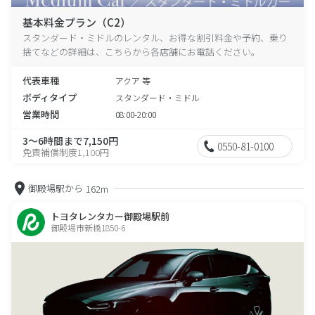
基本料金プラン（C2）
スタンダード・ミドルのレンタル、お得な割引料金や予約、乗り
捨てなどの詳細は、こちらから各店舗にお電話ください。
代表車種
アクア 等
ボディタイプ
スタンダード・ミドル
営業時間
08:00-20:00
3～6時間まで7,150円
0550-81-0100
免責補償制度1,100円
御殿場駅から
162m
トヨタレンタカー御殿場駅前
御殿場市新橋1850-6