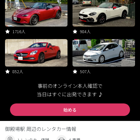
1716人
984人
852人
507人
事前のオンライン本人確認で
当日はすぐに出発できます ♪
始める
御殿場駅 周辺のレンタカー情報
1 レンタカー店舗
6 車種