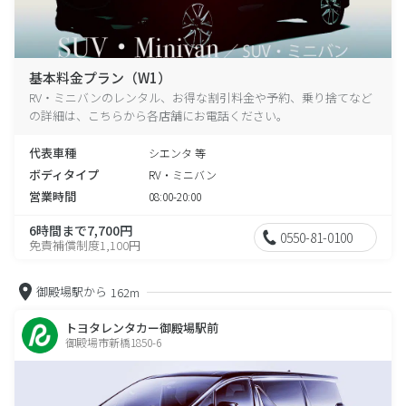
基本料金プラン（W1）
RV・ミニバンのレンタル、お得な割引料金や予約、乗り捨てなど
の詳細は、こちらから各店舗にお電話ください。
代表車種
シエンタ 等
ボディタイプ
RV・ミニバン
営業時間
08:00-20:00
6時間まで7,700円
0550-81-0100
免責補償制度1,100円
御殿場駅から
162m
トヨタレンタカー御殿場駅前
御殿場市新橋1850-6