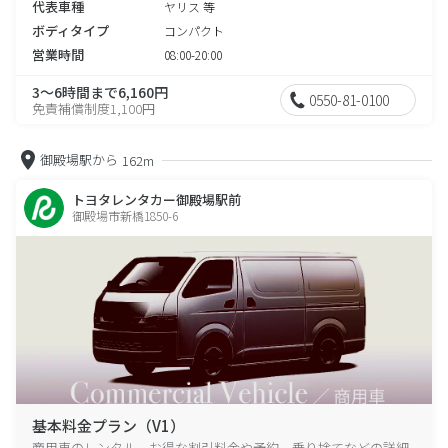
代表車種
ヤリス 等
ボディタイプ
コンパクト
営業時間
08:00-20:00
3～6時間まで6,160円
0550-81-0100
免責補償制度1,100円
御殿場駅から
162m
トヨタレンタカー御殿場駅前
御殿場市新橋1850-6
基本料金プラン（V1）
商用車のレンタル、お得な割引料金や予約、乗り捨てなどの詳細