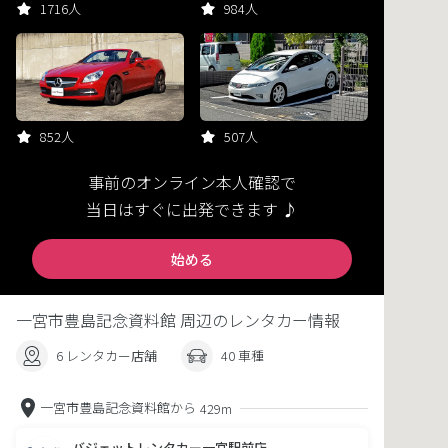
1716人
984人
852人
507人
事前のオンライン本人確認で
当日はすぐに出発できます ♪
始める
一宮市豊島記念資料館 周辺のレンタカー情報
6 レンタカー店舗
40 車種
一宮市豊島記念資料館から
429m
バジェットレンタカー一宮駅前店