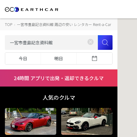
TOP
›
一宮市豊島記念資料館 周辺の安い レンタカー Rent-a-Car
今日
明日
24時間 アプリで出発・返却できるクルマ
人気のクルマ