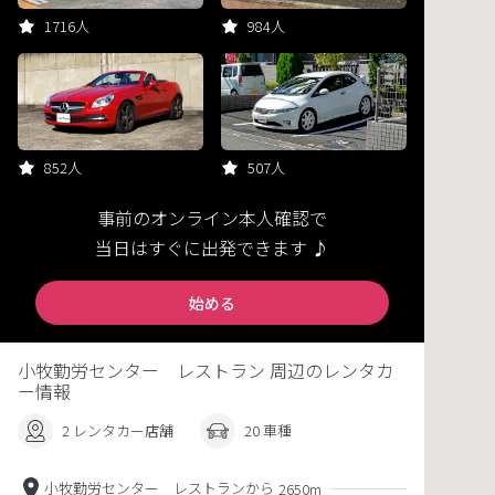
1716人
984人
852人
507人
事前のオンライン本人確認で
当日はすぐに出発できます ♪
始める
小牧勤労センター レストラン 周辺のレンタカ
ー情報
2 レンタカー店舗
20 車種
小牧勤労センター レストランから
2650m