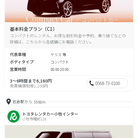
基本料金プラン（C1）
コンパクトのレンタル、お得な割引料金や予約、乗り捨てなどの
詳細は、こちらから各店舗にお電話ください。
代表車種
ヤリス 等
ボディタイプ
コンパクト
営業時間
08:00-20:00
3～6時間まで6,160円
0568-73-0100
免責補償制度1,100円
岩倉駅から
3568m
トヨタレンタカー小牧インター
小牧市曙町116