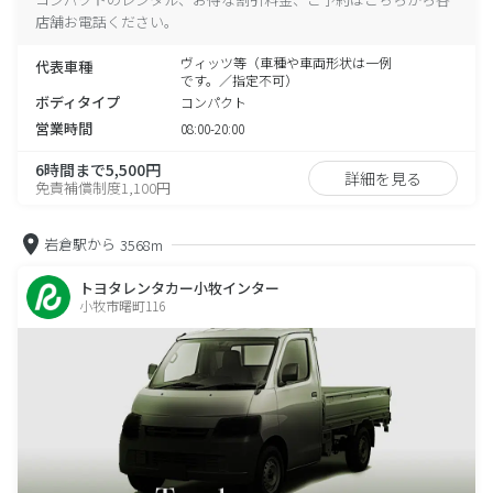
店舗お電話ください。
ヴィッツ等（車種や車両形状は一例
代表車種
です。／指定不可）
ボディタイプ
コンパクト
営業時間
08:00-20:00
6時間まで5,500円
詳細を見る
免責補償制度1,100円
岩倉駅から
3568m
トヨタレンタカー小牧インター
小牧市曙町116