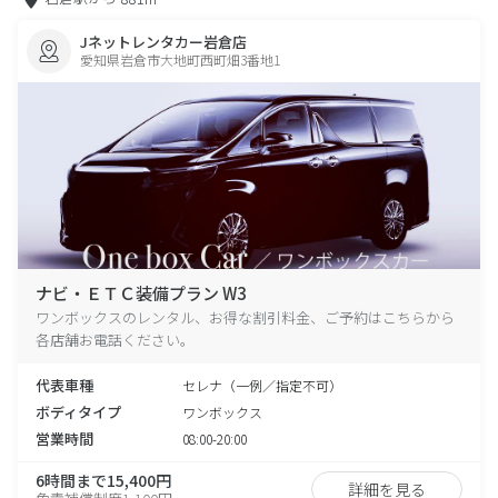
Jネットレンタカー岩倉店
愛知県岩倉市大地町西町畑3番地1
ナビ・ＥＴＣ装備プラン W3
ワンボックスのレンタル、お得な割引料金、ご予約はこちらから
各店舗お電話ください。
代表車種
セレナ（一例／指定不可）
ボディタイプ
ワンボックス
営業時間
08:00-20:00
6時間まで15,400円
詳細を見る