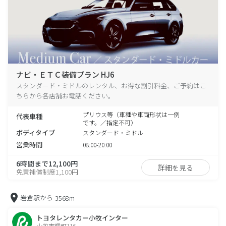
ナビ・ＥＴＣ装備プラン HJ6
スタンダード・ミドルのレンタル、お得な割引料金、ご予約はこ
ちらから各店舗お電話ください。
プリウス等（車種や車両形状は一例
代表車種
です。／指定不可）
ボディタイプ
スタンダード・ミドル
営業時間
08:00-20:00
6時間まで12,100円
詳細を見る
免責補償制度1,100円
岩倉駅から
3568m
トヨタレンタカー小牧インター
小牧市曙町116