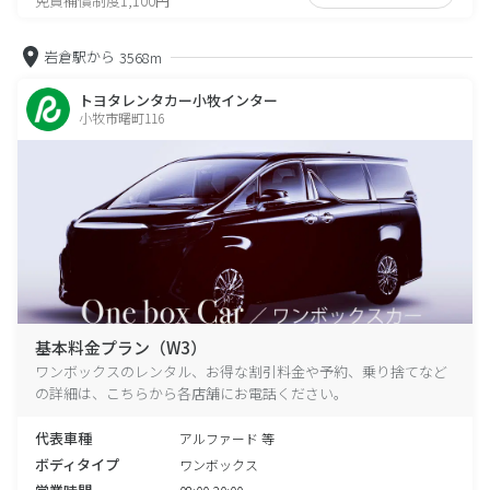
免責補償制度1,100円
岩倉駅から
3568m
トヨタレンタカー小牧インター
小牧市曙町116
基本料金プラン（W3）
ワンボックスのレンタル、お得な割引料金や予約、乗り捨てなど
の詳細は、こちらから各店舗にお電話ください。
代表車種
アルファード 等
ボディタイプ
ワンボックス