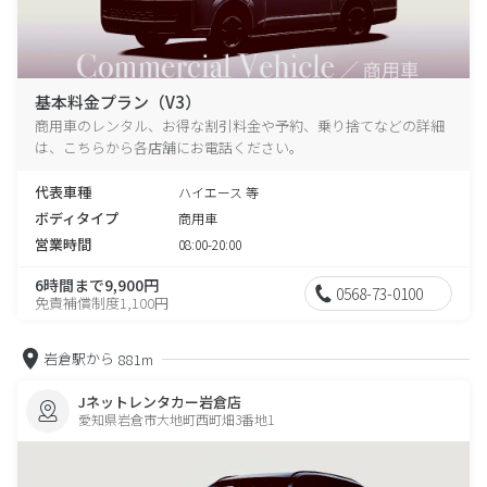
基本料金プラン（V3）
商用車のレンタル、お得な割引料金や予約、乗り捨てなどの詳細
は、こちらから各店舗にお電話ください。
代表車種
ハイエース 等
ボディタイプ
商用車
営業時間
08:00-20:00
6時間まで9,900円
0568-73-0100
免責補償制度1,100円
岩倉駅から
881m
Jネットレンタカー岩倉店
愛知県岩倉市大地町西町畑3番地1