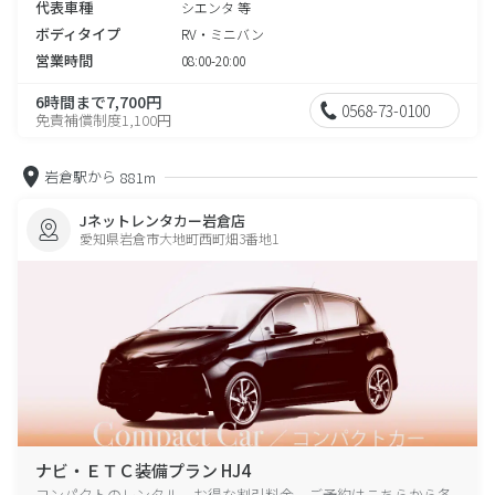
代表車種
シエンタ 等
ボディタイプ
RV・ミニバン
営業時間
08:00-20:00
6時間まで7,700円
0568-73-0100
免責補償制度1,100円
岩倉駅から
881m
Jネットレンタカー岩倉店
愛知県岩倉市大地町西町畑3番地1
ナビ・ＥＴＣ装備プラン HJ4
コンパクトのレンタル、お得な割引料金、ご予約はこちらから各