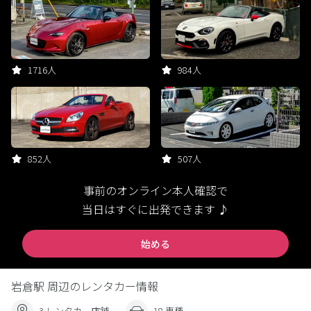
1716人
984人
852人
507人
事前のオンライン本人確認で
当日はすぐに出発できます ♪
始める
岩倉駅 周辺のレンタカー情報
3 レンタカー店舗
18 車種