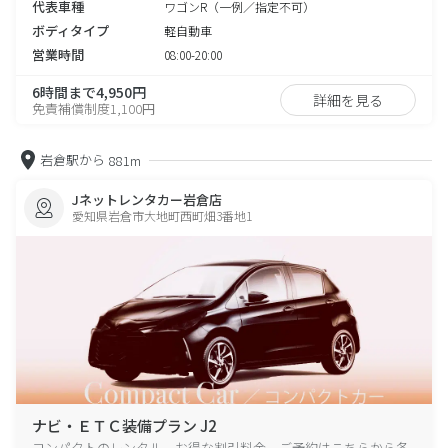
代表車種
ワゴンR（一例／指定不可）
ボディタイプ
軽自動車
営業時間
08:00-20:00
6時間まで4,950円
詳細を見る
免責補償制度1,100円
岩倉駅から
881m
Jネットレンタカー岩倉店
愛知県岩倉市大地町西町畑3番地1
ナビ・ＥＴＣ装備プラン J2
コンパクトのレンタル、お得な割引料金、ご予約はこちらから各