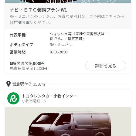
ナビ・ＥＴＣ装備プラン W1
RV・ミニバンのレンタル、お得な割引料金、ご予約はこちらから
各店舗お電話ください。
ウィッシュ等（車種や車両形状は一
代表車種
例です。／指定不可）
ボディタイプ
RV・ミニバン
営業時間
08:00-20:00
6時間まで9,900円
詳細を見る
免責補償制度1,100円
岩倉駅から
3568m
トヨタレンタカー小牧インター
小牧市曙町116