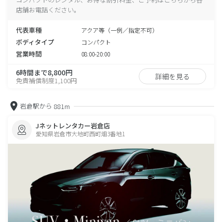
店舗お電話ください。
代表車種
アクア等（一例／指定不可）
ボディタイプ
コンパクト
営業時間
08:00-20:00
6時間まで8,800円
詳細を見る
免責補償制度1,100円
岩倉駅から
881m
Jネットレンタカー岩倉店
愛知県岩倉市大地町西町畑3番地1