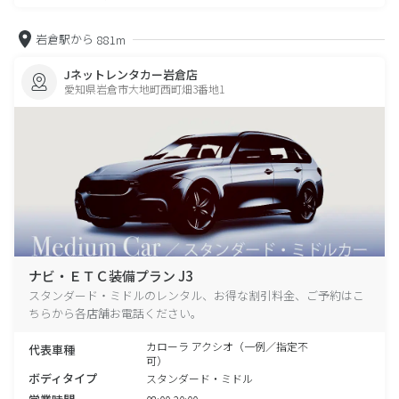
岩倉駅から
881m
Jネットレンタカー岩倉店
愛知県岩倉市大地町西町畑3番地1
ナビ・ＥＴＣ装備プラン J3
スタンダード・ミドルのレンタル、お得な割引料金、ご予約はこ
ちらから各店舗お電話ください。
カローラ アクシオ（一例／指定不
代表車種
可）
ボディタイプ
スタンダード・ミドル