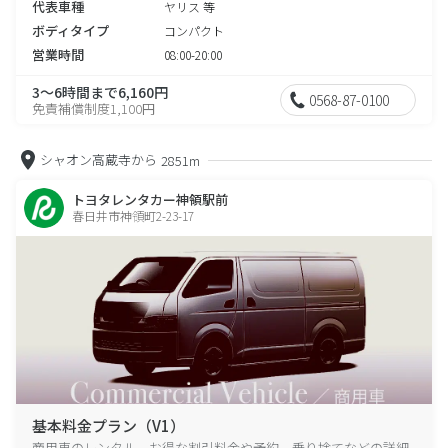
代表車種
ヤリス 等
ボディタイプ
コンパクト
営業時間
08:00-20:00
3～6時間まで6,160円
0568-87-0100
免責補償制度1,100円
シャオン高蔵寺から
2851m
トヨタレンタカー神領駅前
春日井市神領町2-23-17
基本料金プラン（V1）
商用車のレンタル、お得な割引料金や予約、乗り捨てなどの詳細