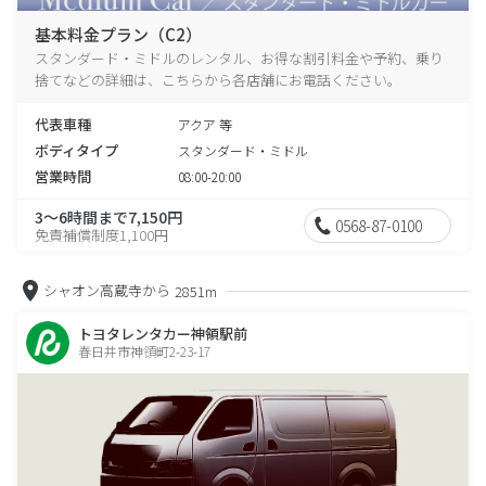
基本料金プラン（C2）
スタンダード・ミドルのレンタル、お得な割引料金や予約、乗り
捨てなどの詳細は、こちらから各店舗にお電話ください。
代表車種
アクア 等
ボディタイプ
スタンダード・ミドル
営業時間
08:00-20:00
3～6時間まで7,150円
0568-87-0100
免責補償制度1,100円
シャオン高蔵寺から
2851m
トヨタレンタカー神領駅前
春日井市神領町2-23-17