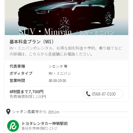
基本料金プラン（W1）
RV・ミニバンのレンタル、お得な割引料金や予約、乗り捨てなど
の詳細は、こちらから各店舗にお電話ください。
代表車種
シエンタ 等
ボディタイプ
RV・ミニバン
営業時間
08:00-20:00
6時間まで7,700円
0568-87-0100
免責補償制度1,100円
シャオン高蔵寺から
2851m
トヨタレンタカー神領駅前
春日井市神領町2-23-17