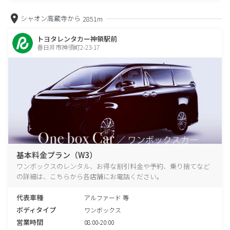
シャオン高蔵寺から
2851m
トヨタレンタカー神領駅前
春日井市神領町2-23-17
基本料金プラン（W3）
ワンボックスのレンタル、お得な割引料金や予約、乗り捨てなど
の詳細は、こちらから各店舗にお電話ください。
代表車種
アルファード 等
ボディタイプ
ワンボックス
営業時間
08:00-20:00