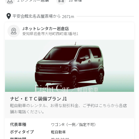
平安会館北名古屋斎場から
2671m
Jネットレンタカー岩倉店
愛知県岩倉市大地町西町畑3番地1
ナビ・ＥＴＣ装備プラン J1
軽自動車のレンタル、お得な割引料金、ご予約はこちらから各店
舗お電話ください。
代表車種
ワゴンR（一例／指定不可）
ボディタイプ
軽自動車