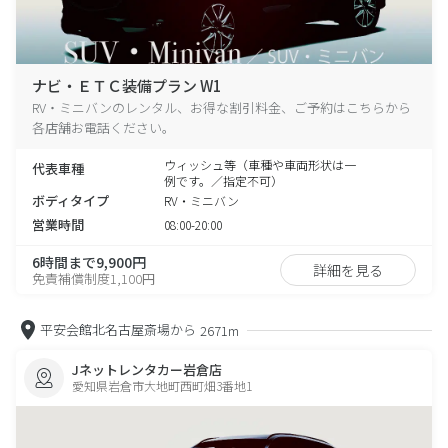
ナビ・ＥＴＣ装備プラン W1
RV・ミニバンのレンタル、お得な割引料金、ご予約はこちらから
各店舗お電話ください。
ウィッシュ等（車種や車両形状は一
代表車種
例です。／指定不可）
ボディタイプ
RV・ミニバン
営業時間
08:00-20:00
6時間まで9,900円
詳細を見る
免責補償制度1,100円
平安会館北名古屋斎場から
2671m
Jネットレンタカー岩倉店
愛知県岩倉市大地町西町畑3番地1