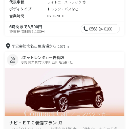
代表車種
ライトエーストラック 等
ボディタイプ
トラック・バスなど
営業時間
08:00-20:00
6時間まで5,500円
0568-24-0100
免責補償制度1,100円
平安会館北名古屋斎場から
2671m
Jネットレンタカー岩倉店
愛知県岩倉市大地町西町畑3番地1
ナビ・ＥＴＣ装備プラン J2
コンパクトのレンタル、お得な割引料金、ご予約はこちらから各