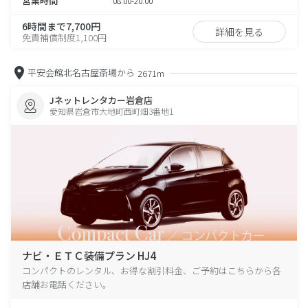
営業時間
08:00-20:00
6時間まで7,700円
詳細を見る
免責補償制度1,100円
平安会館北名古屋斎場から
2671m
Jネットレンタカー岩倉店
愛知県岩倉市大地町西町畑3番地1
ナビ・ＥＴＣ装備プラン HJ4
コンパクトのレンタル、お得な割引料金、ご予約はこちらから各
店舗お電話ください。