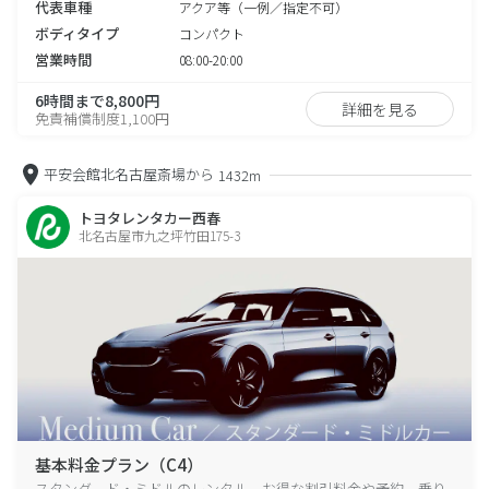
代表車種
アクア等（一例／指定不可）
ボディタイプ
コンパクト
営業時間
08:00-20:00
6時間まで8,800円
詳細を見る
免責補償制度1,100円
平安会館北名古屋斎場から
1432m
トヨタレンタカー西春
北名古屋市九之坪竹田175-3
基本料金プラン（C4）
スタンダード・ミドルのレンタル、お得な割引料金や予約、乗り