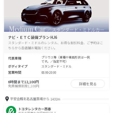
ナビ・ＥＴＣ装備プラン HJ6
スタンダード・ミドルのレンタル、お得な割引料金、ご予約はこ
ちらから各店舗お電話ください。
プリウス等（車種や車両形状は一例
代表車種
です。／指定不可）
ボディタイプ
スタンダード・ミドル
営業時間
08:00-20:00
6時間まで12,100円
詳細を見る
免責補償制度1,100円
平安会館北名古屋斎場から
1432m
トヨタレンタカー西春
北名古屋市九之坪竹田175-3