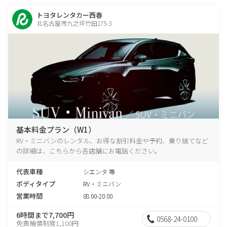
トヨタレンタカー西春
北名古屋市九之坪竹田175-3
基本料金プラン（W1）
RV・ミニバンのレンタル、お得な割引料金や予約、乗り捨てなど
の詳細は、こちらから各店舗にお電話ください。
代表車種
シエンタ 等
ボディタイプ
RV・ミニバン
営業時間
08:00-20:00
6時間まで7,700円
0568-24-0100
免責補償制度1,100円