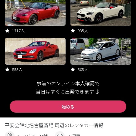
1717人
985人
853人
508人
事前のオンライン本人確認で
当日はすぐに出発できます ♪
始める
平安会館北名古屋斎場 周辺のレンタカー情報
2 レンタカー店舗
18 車種