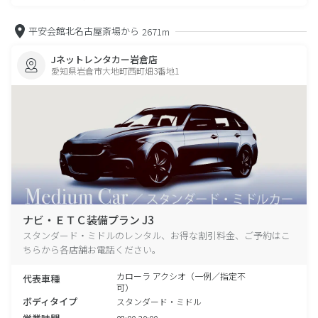
平安会館北名古屋斎場から
2671m
Jネットレンタカー岩倉店
愛知県岩倉市大地町西町畑3番地1
ナビ・ＥＴＣ装備プラン J3
スタンダード・ミドルのレンタル、お得な割引料金、ご予約はこ
ちらから各店舗お電話ください。
カローラ アクシオ（一例／指定不
代表車種
可）
ボディタイプ
スタンダード・ミドル