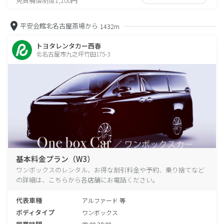
免責補償制度1,100円
平安会館北名古屋斎場から
1432m
トヨタレンタカー西春
北名古屋市九之坪竹田175-3
基本料金プラン（W3）
ワンボックスのレンタル、お得な割引料金や予約、乗り捨てなど
の詳細は、こちらから各店舗にお電話ください。
代表車種
アルファード 等
ボディタイプ
ワンボックス