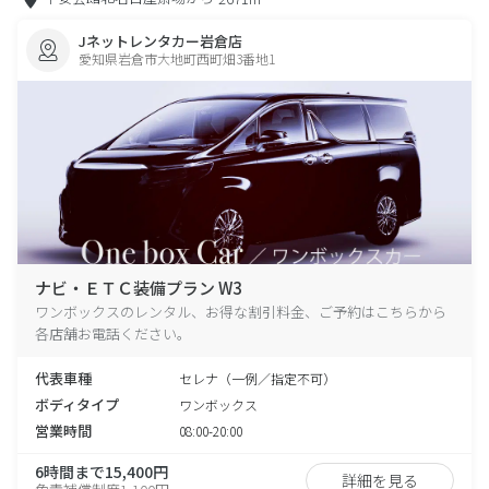
Jネットレンタカー岩倉店
愛知県岩倉市大地町西町畑3番地1
ナビ・ＥＴＣ装備プラン W3
ワンボックスのレンタル、お得な割引料金、ご予約はこちらから
各店舗お電話ください。
代表車種
セレナ（一例／指定不可）
ボディタイプ
ワンボックス
営業時間
08:00-20:00
6時間まで15,400円
詳細を見る