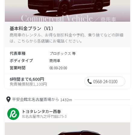
基本料金プラン（V1）
商用車のレンタル、お得な割引料金や予約、乗り捨てなどの詳細
は、こちらから各店舗にお電話ください。
代表車種
プロボックス 等
ボディタイプ
商用車
営業時間
08:00-20:00
6時間まで6,600円
0568-24-0100
免責補償制度1,100円
平安会館北名古屋斎場から
1432m
トヨタレンタカー西春
北名古屋市九之坪竹田175-3