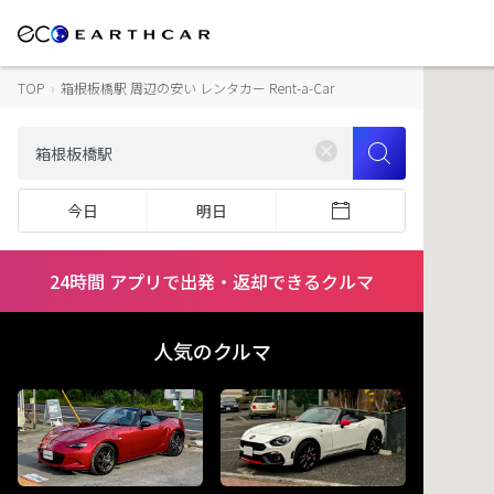
TOP
›
箱根板橋駅 周辺の安い レンタカー Rent-a-Car
今日
明日
24時間 アプリで出発・返却できるクルマ
人気のクルマ