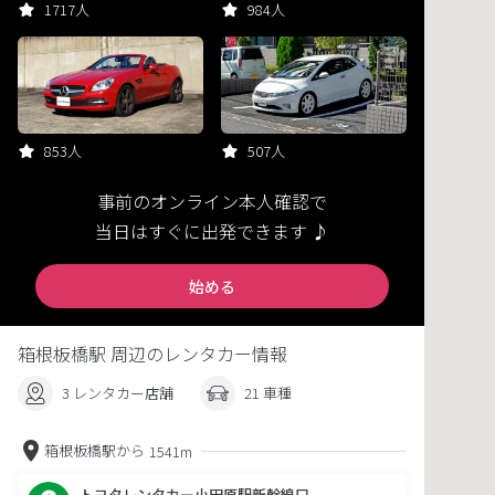
1717人
984人
853人
507人
事前のオンライン本人確認で
当日はすぐに出発できます ♪
始める
箱根板橋駅 周辺のレンタカー情報
3 レンタカー店舗
21 車種
箱根板橋駅から
1541m
トヨタレンタカー小田原駅新幹線口