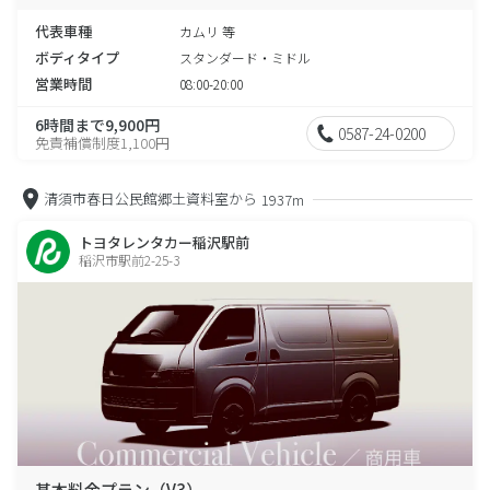
代表車種
カムリ 等
ボディタイプ
スタンダード・ミドル
営業時間
08:00-20:00
6時間まで9,900円
0587-24-0200
免責補償制度1,100円
清須市春日公民館郷土資料室から
1937m
トヨタレンタカー稲沢駅前
稲沢市駅前2-25-3
基本料金プラン（V3）