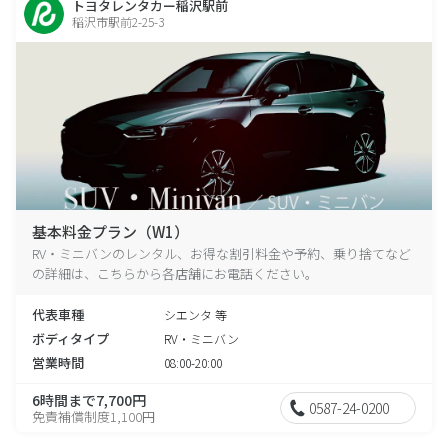
トヨタレンタカー稲沢駅前
稲沢市駅前2-25-3
基本料金プラン（W1）
RV・ミニバンのレンタル、お得な割引料金や予約、乗り捨てなど
の詳細は、こちらから各店舗にお電話ください。
代表車種
シエンタ 等
ボディタイプ
RV・ミニバン
営業時間
08:00-20:00
6時間まで7,700円
0587-24-0200
免責補償制度1,100円