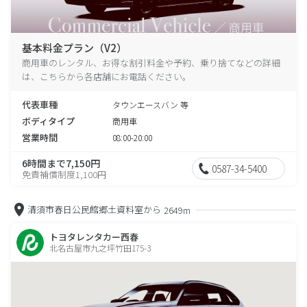
基本料金プラン（V2）
商用車のレンタル、お得な割引料金や予約、乗り捨てなどの詳細
は、こちらから各店舗にお電話ください。
代表車種
タウンエースバン 等
ボディタイプ
商用車
営業時間
08:00-20:00
6時間まで7,150円
0587-34-5400
免責補償制度1,100円
清須市春日公民館郷土資料室から
2649m
トヨタレンタカー西春
北名古屋市九之坪竹田175-3