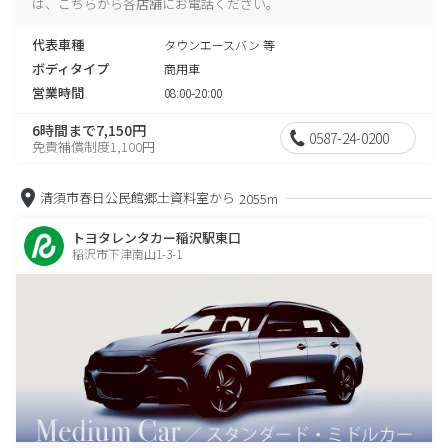
は、こちらから各店舗にお電話ください。
代表車種
タウンエースバン 等
ボディタイプ
商用車
営業時間
08:00-20:00
6時間まで7,150円
0587-24-0200
免責補償制度1,100円
清須市春日公民館郷土資料室から
2055m
トヨタレンタカー稲沢駅東口
稲沢市下津南山1-3-1