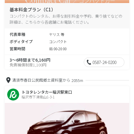
基本料金プラン（C1）
コンパクトのレンタル、お得な割引料金や予約、乗り捨てなどの
詳細は、こちらから各店舗にお電話ください。
代表車種
ヤリス 等
ボディタイプ
コンパクト
営業時間
08:00-20:00
3～6時間まで6,160円
0587-24-0200
免責補償制度1,100円
清須市春日公民館郷土資料室から
2055m
トヨタレンタカー稲沢駅東口
稲沢市下津南山1-3-1