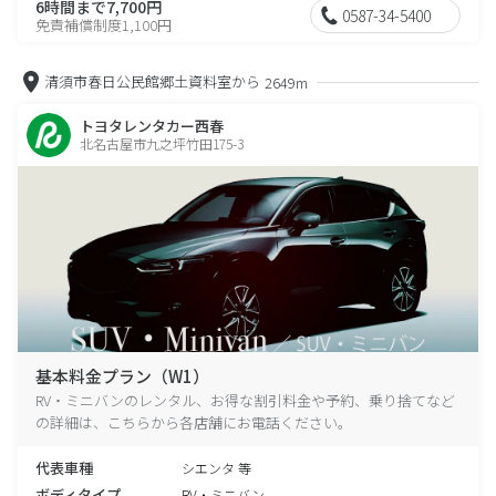
6時間まで7,700円
0587-34-5400
免責補償制度1,100円
清須市春日公民館郷土資料室から
2649m
トヨタレンタカー西春
北名古屋市九之坪竹田175-3
基本料金プラン（W1）
RV・ミニバンのレンタル、お得な割引料金や予約、乗り捨てなど
の詳細は、こちらから各店舗にお電話ください。
代表車種
シエンタ 等
ボディタイプ
RV・ミニバン