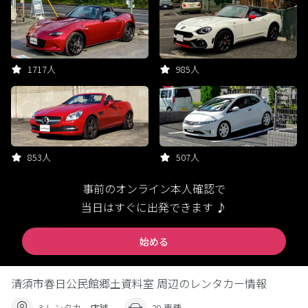
1717人
985人
853人
507人
事前のオンライン本人確認で
当日はすぐに出発できます ♪
始める
清須市春日公民館郷土資料室 周辺のレンタカー情報
3 レンタカー店舗
29 車種