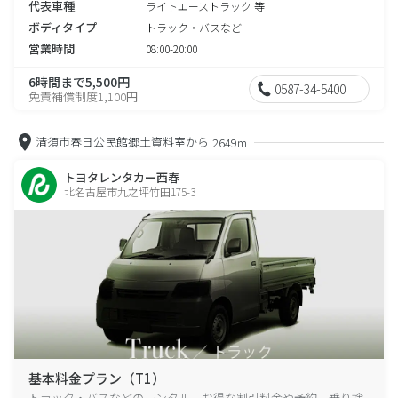
代表車種
ライトエーストラック 等
ボディタイプ
トラック・バスなど
営業時間
08:00-20:00
6時間まで5,500円
0587-34-5400
免責補償制度1,100円
清須市春日公民館郷土資料室から
2649m
トヨタレンタカー西春
北名古屋市九之坪竹田175-3
基本料金プラン（T1）
トラック・バスなどのレンタル、お得な割引料金や予約、乗り捨