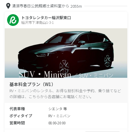
清須市春日公民館郷土資料室から
2055m
トヨタレンタカー稲沢駅東口
稲沢市下津南山1-3-1
基本料金プラン（W1）
RV・ミニバンのレンタル、お得な割引料金や予約、乗り捨てなど
の詳細は、こちらから各店舗にお電話ください。
代表車種
シエンタ 等
ボディタイプ
RV・ミニバン
営業時間
08:00-20:00