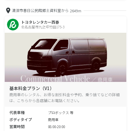
清須市春日公民館郷土資料室から
2649m
トヨタレンタカー西春
北名古屋市九之坪竹田175-3
基本料金プラン（V1）
商用車のレンタル、お得な割引料金や予約、乗り捨てなどの詳細
は、こちらから各店舗にお電話ください。
代表車種
プロボックス 等
ボディタイプ
商用車
営業時間
08:00-20:00