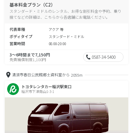
基本料金プラン（C2）
スタンダード・ミドルのレンタル、お得な割引料金や予約、乗り
捨てなどの詳細は、こちらから各店舗にお電話ください。
代表車種
アクア 等
ボディタイプ
スタンダード・ミドル
営業時間
08:00-20:00
3～6時間まで7,150円
0587-34-5400
免責補償制度1,100円
清須市春日公民館郷土資料室から
2055m
トヨタレンタカー稲沢駅東口
稲沢市下津南山1-3-1