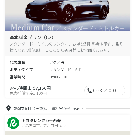
基本料金プラン（C2）
スタンダード・ミドルのレンタル、お得な割引料金や予約、乗り
捨てなどの詳細は、こちらから各店舗にお電話ください。
代表車種
アクア 等
ボディタイプ
スタンダード・ミドル
営業時間
08:00-20:00
3～6時間まで7,150円
0568-24-0100
免責補償制度1,100円
清須市春日公民館郷土資料室から
2649m
トヨタレンタカー西春
北名古屋市九之坪竹田175-3