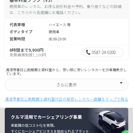
商用車のレンタル、お得な割引料金や予約、乗り捨てなどの詳細
は、こちらから各店舗にお電話ください。
代表車種
ハイエース 等
ボディタイプ
商用車
営業時間
08:00-20:00
6時間まで9,900円
0587-24-0200
免責補償制度1,100円
清須市春日公民館郷土資料室から、安い順に安いレンタカーを29車種表示し
ています。
さらに表示
清須市春日公民館郷土資料室付近の格安レンタカー店舗をマップで見る
クルマ活用でカーシェアリング事業
車載機の低コスト化を実現。
すぐにカーシェアビジネスを始められるプラット