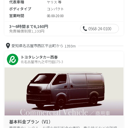
代表車種
ヤリス 等
ボディタイプ
コンパクト
営業時間
08:00-20:00
3～6時間まで6,160円
0568-24-0100
免責補償制度1,100円
愛知県名古屋市西区平出町から
1393m
トヨタレンタカー西春
北名古屋市九之坪竹田175-3
基本料金プラン（V1）
商用車のレンタル、お得な割引料金や予約、乗り捨てなどの詳細