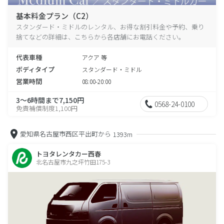
基本料金プラン（C2）
スタンダード・ミドルのレンタル、お得な割引料金や予約、乗り
捨てなどの詳細は、こちらから各店舗にお電話ください。
代表車種
アクア 等
ボディタイプ
スタンダード・ミドル
営業時間
08:00-20:00
3～6時間まで7,150円
0568-24-0100
免責補償制度1,100円
愛知県名古屋市西区平出町から
1393m
トヨタレンタカー西春
北名古屋市九之坪竹田175-3