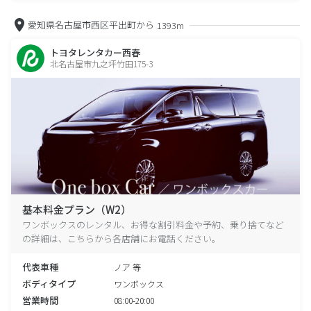
愛知県名古屋市西区平出町から
1393m
トヨタレンタカー西春
北名古屋市九之坪竹田175-3
基本料金プラン（W2）
ワンボックスのレンタル、お得な割引料金や予約、乗り捨てなど
の詳細は、こちらから各店舗にお電話ください。
代表車種
ノア 等
ボディタイプ
ワンボックス
営業時間
08:00-20:00