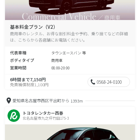
基本料金プラン（V2）
商用車のレンタル、お得な割引料金や予約、乗り捨てなどの詳細
は、こちらから各店舗にお電話ください。
代表車種
タウンエースバン 等
ボディタイプ
商用車
営業時間
08:00-20:00
6時間まで7,150円
0568-24-0100
免責補償制度1,100円
愛知県名古屋市西区平出町から
1393m
トヨタレンタカー西春
北名古屋市九之坪竹田175-3