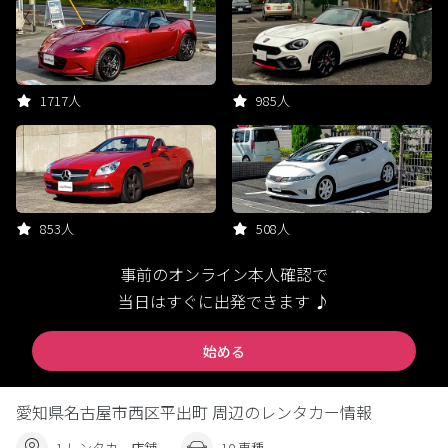
1717人
985人
853人
508人
事前のオンライン本人確認で
当日はすぐに出発できます ♪
始める
愛知県名古屋市西区平出町 周辺のレンタカー情報
1 レンタカー店舗
10 車種