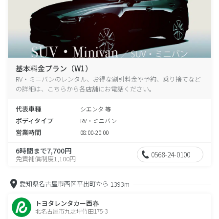
基本料金プラン（W1）
RV・ミニバンのレンタル、お得な割引料金や予約、乗り捨てなど
の詳細は、こちらから各店舗にお電話ください。
代表車種
シエンタ 等
ボディタイプ
RV・ミニバン
営業時間
08:00-20:00
6時間まで7,700円
0568-24-0100
免責補償制度1,100円
愛知県名古屋市西区平出町から
1393m
トヨタレンタカー西春
北名古屋市九之坪竹田175-3