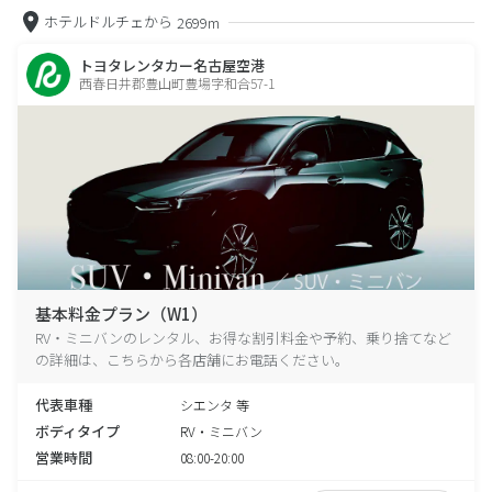
ホテルドルチェから
2699m
トヨタレンタカー名古屋空港
西春日井郡豊山町豊場字和合57-1
基本料金プラン（W1）
RV・ミニバンのレンタル、お得な割引料金や予約、乗り捨てなど
の詳細は、こちらから各店舗にお電話ください。
代表車種
シエンタ 等
ボディタイプ
RV・ミニバン
営業時間
08:00-20:00