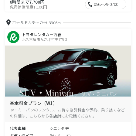
6時間まで7,700円
0568-29-0700
免責補償制度1,100円
ホテルドルチェから
3806m
トヨタレンタカー西春
北名古屋市九之坪竹田175-3
基本料金プラン（W1）
RV・ミニバンのレンタル、お得な割引料金や予約、乗り捨てなど
の詳細は、こちらから各店舗にお電話ください。
代表車種
シエンタ 等
ボディタイプ
RV・ミニバン