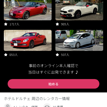
1717人
985人
853人
507人
事前のオンライン本人確認で
当日はすぐに出発できます ♪
始める
ホテルドルチェ 周辺のレンタカー情報
4 レンタカー店舗
30 車種