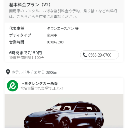
基本料金プラン（V2）
商用車のレンタル、お得な割引料金や予約、乗り捨てなどの詳細
は、こちらから各店舗にお電話ください。
代表車種
タウンエースバン 等
ボディタイプ
商用車
営業時間
08:00-20:00
6時間まで7,150円
0568-29-0700
免責補償制度1,100円
ホテルドルチェから
3806m
トヨタレンタカー西春
北名古屋市九之坪竹田175-3