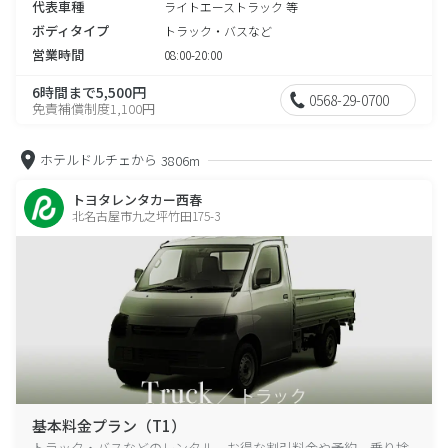
代表車種
ライトエーストラック 等
ボディタイプ
トラック・バスなど
営業時間
08:00-20:00
6時間まで5,500円
0568-29-0700
免責補償制度1,100円
ホテルドルチェから
3806m
トヨタレンタカー西春
北名古屋市九之坪竹田175-3
基本料金プラン（T1）
トラック・バスなどのレンタル、お得な割引料金や予約、乗り捨