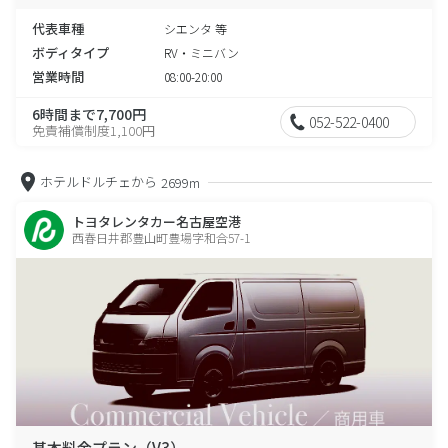
代表車種
シエンタ 等
ボディタイプ
RV・ミニバン
営業時間
08:00-20:00
6時間まで7,700円
052-522-0400
免責補償制度1,100円
ホテルドルチェから
2699m
トヨタレンタカー名古屋空港
西春日井郡豊山町豊場字和合57-1
基本料金プラン（V3）