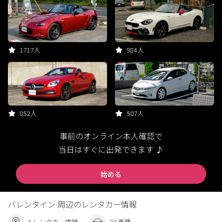
1717人
984人
852人
507人
事前のオンライン本人確認で
当日はすぐに出発できます ♪
始める
バレンタイン 周辺のレンタカー情報
3 レンタカー店舗
20 車種