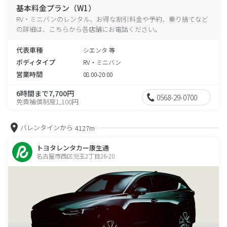
基本料金プラン（W1）
RV・ミニバンのレンタル、お得な割引料金や予約、乗り捨てなど
の詳細は、こちらから各店舗にお電話ください。
代表車種
シエンタ 等
ボディタイプ
RV・ミニバン
営業時間
08:00-20:00
6時間まで7,700円
0568-29-0700
免責補償制度1,100円
バレンタインから
4127m
トヨタレンタカー康生通
名古屋市西区児玉2丁目26-20