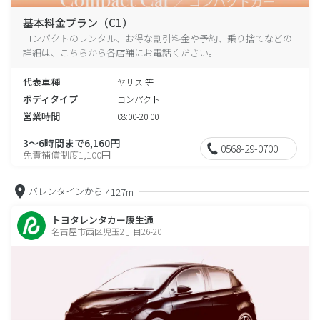
基本料金プラン（C1）
コンパクトのレンタル、お得な割引料金や予約、乗り捨てなどの
詳細は、こちらから各店舗にお電話ください。
代表車種
ヤリス 等
ボディタイプ
コンパクト
営業時間
08:00-20:00
3～6時間まで6,160円
0568-29-0700
免責補償制度1,100円
バレンタインから
4127m
トヨタレンタカー康生通
名古屋市西区児玉2丁目26-20