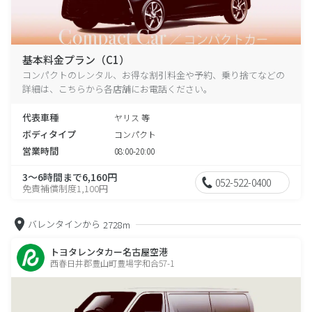
基本料金プラン（C1）
コンパクトのレンタル、お得な割引料金や予約、乗り捨てなどの
詳細は、こちらから各店舗にお電話ください。
代表車種
ヤリス 等
ボディタイプ
コンパクト
営業時間
08:00-20:00
3～6時間まで6,160円
052-522-0400
免責補償制度1,100円
バレンタインから
2728m
トヨタレンタカー名古屋空港
西春日井郡豊山町豊場字和合57-1