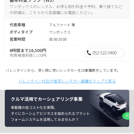
ワンボックスのレンタル、お得な割引料金や予約、乗り捨てなど
の詳細は、こちらから各店舗にお電話ください。
代表車種
アルファード 等
ボディタイプ
ワンボックス
営業時間
08:00-20:00
6時間まで16,500円
052-522-0400
免責補償制度1,100円
バレンタインから、安い順に安いレンタカーを20車種表示しています。
バレンタイン付近の格安レンタカー店舗をマップで見る
クルマ活用でカーシェアリング事業
車載機の低コスト化を実現。
すぐにカーシェアビジネスを始められるプラット
フォームシステムを活用してみませんか？