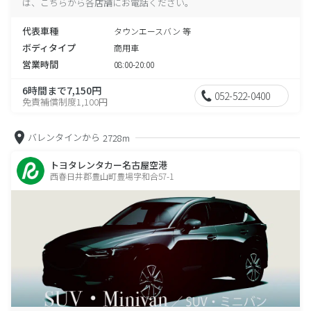
は、こちらから各店舗にお電話ください。
代表車種
タウンエースバン 等
ボディタイプ
商用車
営業時間
08:00-20:00
6時間まで7,150円
052-522-0400
免責補償制度1,100円
バレンタインから
2728m
トヨタレンタカー名古屋空港
西春日井郡豊山町豊場字和合57-1