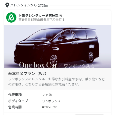
バレンタインから
2728m
トヨタレンタカー名古屋空港
西春日井郡豊山町豊場字和合57-1
基本料金プラン（W2）
ワンボックスのレンタル、お得な割引料金や予約、乗り捨てなど
の詳細は、こちらから各店舗にお電話ください。
代表車種
ノア 等
ボディタイプ
ワンボックス
営業時間
08:00-20:00