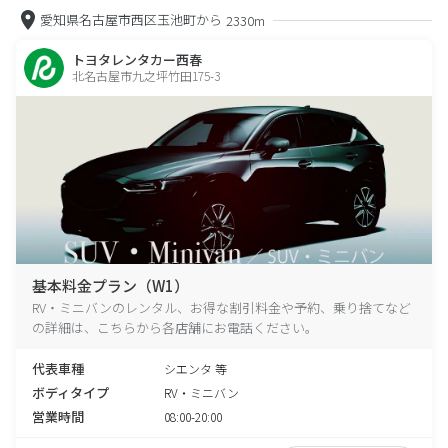
愛知県名古屋市西区玉池町から
2330m
トヨタレンタカー西春
北名古屋市九之坪竹田175-3
基本料金プラン（W1）
RV・ミニバンのレンタル、お得な割引料金や予約、乗り捨てなど
の詳細は、こちらから各店舗にお電話ください。
代表車種
シエンタ 等
ボディタイプ
RV・ミニバン
営業時間
08:00-20:00