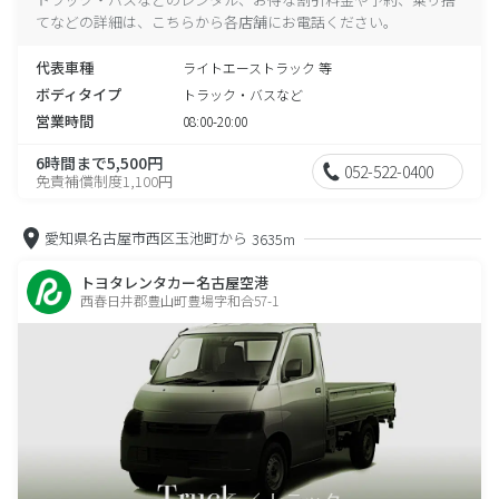
てなどの詳細は、こちらから各店舗にお電話ください。
代表車種
ライトエーストラック 等
ボディタイプ
トラック・バスなど
営業時間
08:00-20:00
6時間まで5,500円
052-522-0400
免責補償制度1,100円
愛知県名古屋市西区玉池町から
3635m
トヨタレンタカー名古屋空港
西春日井郡豊山町豊場字和合57-1