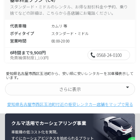
スタンダード・ミドルのレンタル、お得な割引料金や予約、乗り
捨てなどの詳細は、こちらから各店舗にお電話ください。
代表車種
カムリ 等
ボディタイプ
スタンダード・ミドル
営業時間
08:00-20:00
6時間まで9,900円
0568-24-0100
免責補償制度1,100円
愛知県名古屋市西区玉池町から、安い順に安いレンタカーを30車種表示して
います。
さらに表示
愛知県名古屋市西区玉池町付近の格安レンタカー店舗をマップで見る
クルマ活用でカーシェアリング事業
車載機の低コスト化を実現。
すぐにカーシェアビジネスを始められるプラット