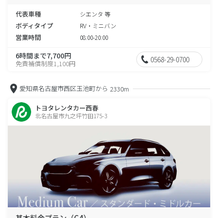
代表車種
シエンタ 等
ボディタイプ
RV・ミニバン
営業時間
08:00-20:00
6時間まで7,700円
0568-29-0700
免責補償制度1,100円
愛知県名古屋市西区玉池町から
2330m
トヨタレンタカー西春
北名古屋市九之坪竹田175-3
基本料金プラン（C4）