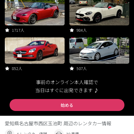
1717人
984人
852人
507人
事前のオンライン本人確認で
当日はすぐに出発できます ♪
始める
愛知県名古屋市西区玉池町 周辺のレンタカー情報
4 レンタカー店舗
30 車種