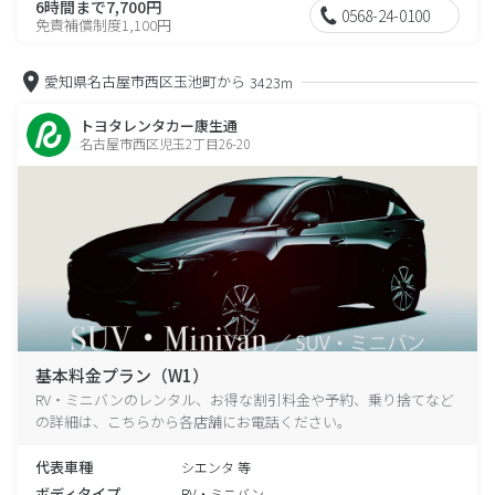
6時間まで7,700円
0568-24-0100
免責補償制度1,100円
愛知県名古屋市西区玉池町から
3423m
トヨタレンタカー康生通
名古屋市西区児玉2丁目26-20
基本料金プラン（W1）
RV・ミニバンのレンタル、お得な割引料金や予約、乗り捨てなど
の詳細は、こちらから各店舗にお電話ください。
代表車種
シエンタ 等
ボディタイプ
RV・ミニバン