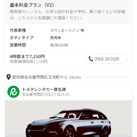
基本料金プラン（V2）
商用車のレンタル、お得な割引料金や予約、乗り捨てなどの詳細
は、こちらから各店舗にお電話ください。
代表車種
タウンエースバン 等
ボディタイプ
商用車
営業時間
08:00-20:00
6時間まで7,150円
0568-24-0100
免責補償制度1,100円
愛知県名古屋市西区玉池町から
3423m
トヨタレンタカー康生通
名古屋市西区児玉2丁目26-20