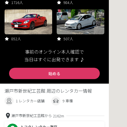
1716人
984人
852人
507人
事前のオンライン本人確認で
当日はすぐに出発できます ♪
始める
瀬戸市新世紀工芸館 周辺のレンタカー情報
1 レンタカー店舗
9 車種
瀬戸市新世紀工芸館から
2162m
トヨタレンタカー瀬戸