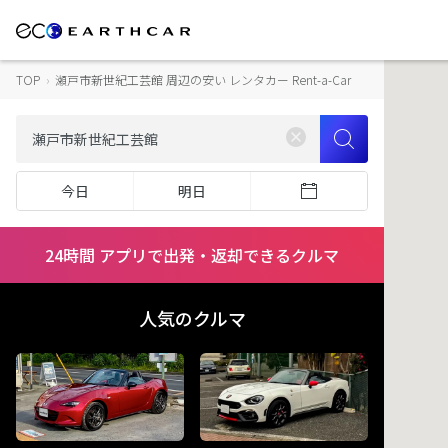
TOP
›
瀬戸市新世紀工芸館 周辺の安い レンタカー Rent-a-Car
今日
明日
24時間 アプリで出発・返却できるクルマ
人気のクルマ