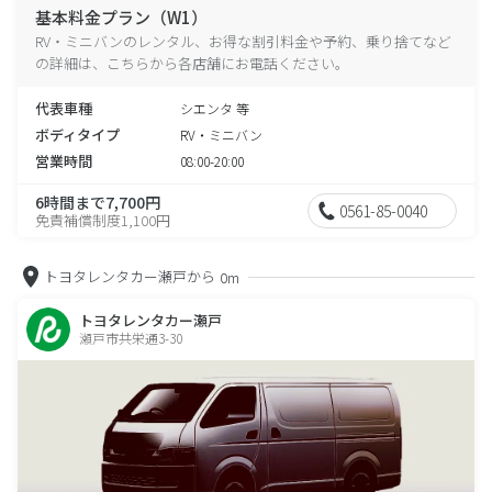
基本料金プラン（W1）
RV・ミニバンのレンタル、お得な割引料金や予約、乗り捨てなど
の詳細は、こちらから各店舗にお電話ください。
代表車種
シエンタ 等
ボディタイプ
RV・ミニバン
営業時間
08:00-20:00
6時間まで7,700円
0561-85-0040
免責補償制度1,100円
トヨタレンタカー瀬戸から
0m
トヨタレンタカー瀬戸
瀬戸市共栄通3-30