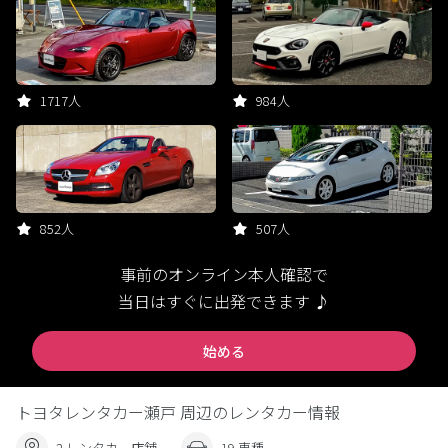
1717人
984人
852人
507人
事前のオンライン本人確認で
当日はすぐに出発できます ♪
始める
トヨタレンタカー瀬戸 周辺のレンタカー情報
2 レンタカー店舗
19 車種