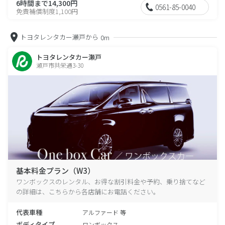
6時間まで14,300円
0561-85-0040
免責補償制度1,100円
トヨタレンタカー瀬戸から
0m
トヨタレンタカー瀬戸
瀬戸市共栄通3-30
基本料金プラン（W3）
ワンボックスのレンタル、お得な割引料金や予約、乗り捨てなど
の詳細は、こちらから各店舗にお電話ください。
代表車種
アルファード 等
ボディタイプ
ワンボックス