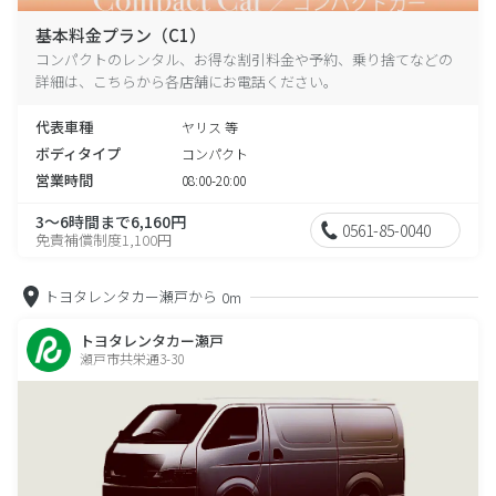
基本料金プラン（C1）
コンパクトのレンタル、お得な割引料金や予約、乗り捨てなどの
詳細は、こちらから各店舗にお電話ください。
代表車種
ヤリス 等
ボディタイプ
コンパクト
営業時間
08:00-20:00
3～6時間まで6,160円
0561-85-0040
免責補償制度1,100円
トヨタレンタカー瀬戸から
0m
トヨタレンタカー瀬戸
瀬戸市共栄通3-30