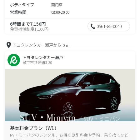
ボディタイプ
商用車
営業時間
08:00-20:00
6時間まで7,150円
0561-85-0040
免責補償制度1,100円
トヨタレンタカー瀬戸から
0m
トヨタレンタカー瀬戸
瀬戸市共栄通3-30
基本料金プラン（W1）
RV・ミニバンのレンタル、お得な割引料金や予約、乗り捨てなど