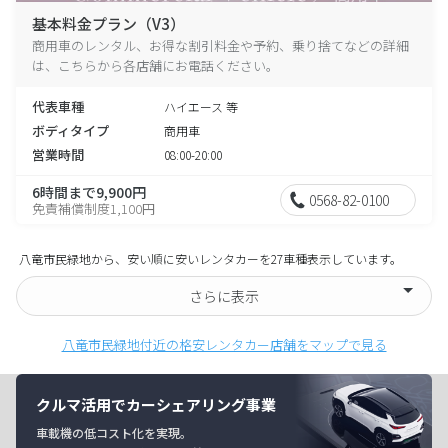
基本料金プラン（V3）
商用車のレンタル、お得な割引料金や予約、乗り捨てなどの詳細
は、こちらから各店舗にお電話ください。
代表車種
ハイエース 等
ボディタイプ
商用車
営業時間
08:00-20:00
6時間まで9,900円
0568-82-0100
免責補償制度1,100円
八竜市民緑地から、安い順に安いレンタカーを27車種表示しています。
さらに表示
八竜市民緑地付近の格安レンタカー店舗をマップで見る
クルマ活用でカーシェアリング事業
車載機の低コスト化を実現。