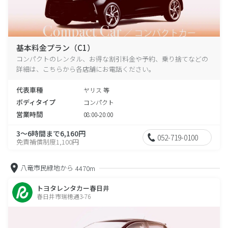
基本料金プラン（C1）
コンパクトのレンタル、お得な割引料金や予約、乗り捨てなどの
詳細は、こちらから各店舗にお電話ください。
代表車種
ヤリス 等
ボディタイプ
コンパクト
営業時間
08:00-20:00
3～6時間まで6,160円
052-719-0100
免責補償制度1,100円
八竜市民緑地から
4470m
トヨタレンタカー春日井
春日井市瑞穂通3-76