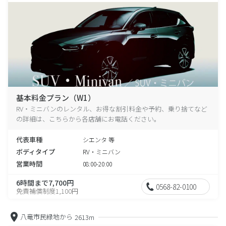
基本料金プラン（W1）
RV・ミニバンのレンタル、お得な割引料金や予約、乗り捨てなど
の詳細は、こちらから各店舗にお電話ください。
代表車種
シエンタ 等
ボディタイプ
RV・ミニバン
営業時間
08:00-20:00
6時間まで7,700円
0568-82-0100
免責補償制度1,100円
八竜市民緑地から
2613m