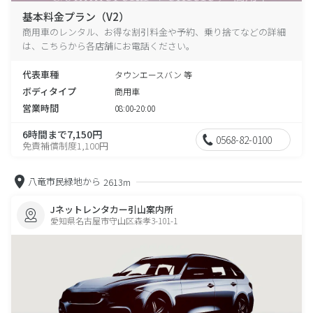
基本料金プラン（V2）
商用車のレンタル、お得な割引料金や予約、乗り捨てなどの詳細
は、こちらから各店舗にお電話ください。
代表車種
タウンエースバン 等
ボディタイプ
商用車
営業時間
08:00-20:00
6時間まで7,150円
0568-82-0100
免責補償制度1,100円
八竜市民緑地から
2613m
Jネットレンタカー引山案内所
愛知県名古屋市守山区森孝3-101-1