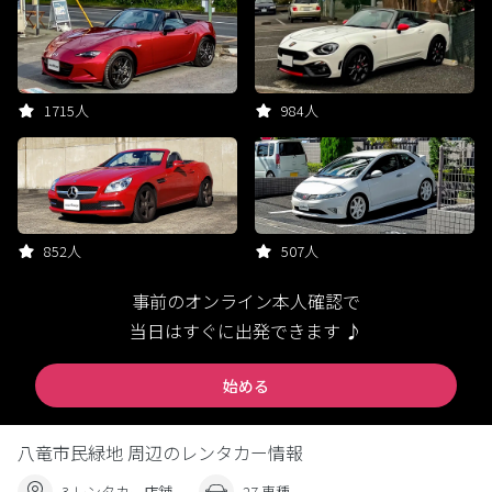
1715人
984人
852人
507人
事前のオンライン本人確認で
当日はすぐに出発できます ♪
始める
八竜市民緑地 周辺のレンタカー情報
3 レンタカー店舗
27 車種