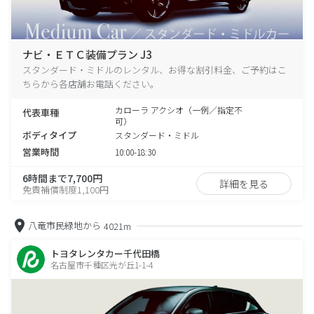
ナビ・ＥＴＣ装備プラン J3
スタンダード・ミドルのレンタル、お得な割引料金、ご予約はこ
ちらから各店舗お電話ください。
カローラ アクシオ（一例／指定不
代表車種
可）
ボディタイプ
スタンダード・ミドル
営業時間
10:00-18:30
6時間まで7,700円
詳細を見る
免責補償制度1,100円
八竜市民緑地から
4021m
トヨタレンタカー千代田橋
名古屋市千種区光が丘1-1-4