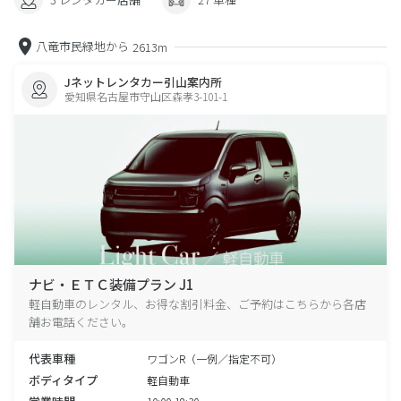
八竜市民緑地から
2613m
Jネットレンタカー引山案内所
愛知県名古屋市守山区森孝3-101-1
ナビ・ＥＴＣ装備プラン J1
軽自動車のレンタル、お得な割引料金、ご予約はこちらから各店
舗お電話ください。
代表車種
ワゴンR（一例／指定不可）
ボディタイプ
軽自動車