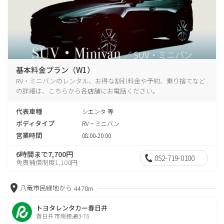
基本料金プラン（W1）
RV・ミニバンのレンタル、お得な割引料金や予約、乗り捨てなど
の詳細は、こちらから各店舗にお電話ください。
代表車種
シエンタ 等
ボディタイプ
RV・ミニバン
営業時間
08:00-20:00
6時間まで7,700円
052-719-0100
免責補償制度1,100円
八竜市民緑地から
4470m
トヨタレンタカー春日井
春日井市瑞穂通3-76