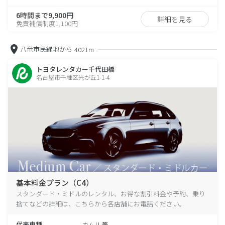
6時間まで9,900円
詳細を見る
免責補償制度1,100円
八竜市民緑地から
4021m
トヨタレンタカー千代田橋
名古屋市千種区光が丘1-1-4
基本料金プラン（C4）
スタンダード・ミドルのレンタル、お得な割引料金や予約、乗り
捨てなどの詳細は、こちらから各店舗にお電話ください。
代表車種
カムリ 等