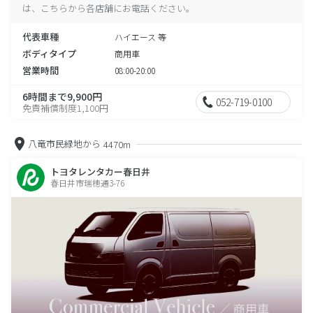
は、こちらから各店舗にお電話ください。
代表車種
ハイエース 等
ボディタイプ
商用車
営業時間
08:00-20:00
6時間まで9,900円
052-719-0100
免責補償制度1,100円
八竜市民緑地から
4470m
トヨタレンタカー春日井
春日井市瑞穂通3-76