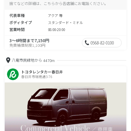
捨てなどの詳細は、こちらから各店舗にお電話ください。
代表車種
アクア 等
ボディタイプ
スタンダード・ミドル
営業時間
08:00-20:00
3～6時間まで7,150円
0568-82-0100
免責補償制度1,100円
八竜市民緑地から
4470m
トヨタレンタカー春日井
春日井市瑞穂通3-76