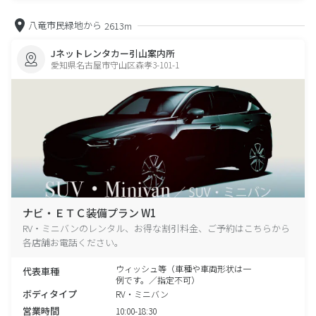
八竜市民緑地から
2613m
Jネットレンタカー引山案内所
愛知県名古屋市守山区森孝3-101-1
ナビ・ＥＴＣ装備プラン W1
RV・ミニバンのレンタル、お得な割引料金、ご予約はこちらから
各店舗お電話ください。
ウィッシュ等（車種や車両形状は一
代表車種
例です。／指定不可）
ボディタイプ
RV・ミニバン
営業時間
10:00-18:30