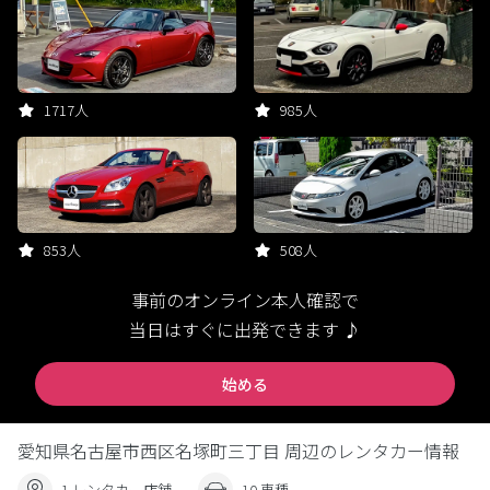
1717人
985人
853人
508人
事前のオンライン本人確認で
当日はすぐに出発できます ♪
始める
愛知県名古屋市西区名塚町三丁目 周辺のレンタカー情報
1 レンタカー店舗
10 車種