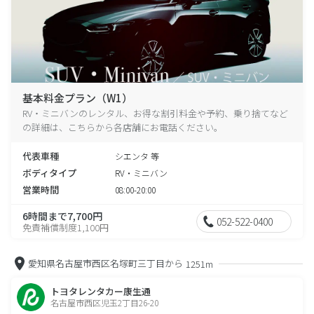
基本料金プラン（W1）
RV・ミニバンのレンタル、お得な割引料金や予約、乗り捨てなど
の詳細は、こちらから各店舗にお電話ください。
代表車種
シエンタ 等
ボディタイプ
RV・ミニバン
営業時間
08:00-20:00
6時間まで7,700円
052-522-0400
免責補償制度1,100円
愛知県名古屋市西区名塚町三丁目から
1251m
トヨタレンタカー康生通
名古屋市西区児玉2丁目26-20