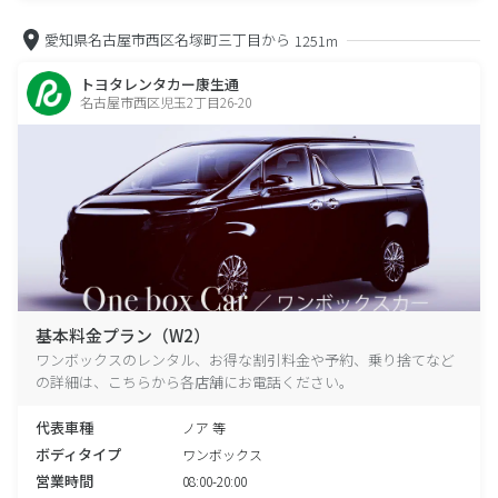
愛知県名古屋市西区名塚町三丁目から
1251m
トヨタレンタカー康生通
名古屋市西区児玉2丁目26-20
基本料金プラン（W2）
ワンボックスのレンタル、お得な割引料金や予約、乗り捨てなど
の詳細は、こちらから各店舗にお電話ください。
代表車種
ノア 等
ボディタイプ
ワンボックス
営業時間
08:00-20:00