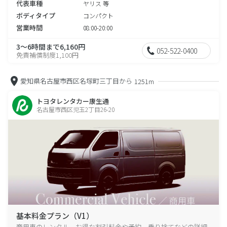
代表車種
ヤリス 等
ボディタイプ
コンパクト
営業時間
08:00-20:00
3～6時間まで6,160円
052-522-0400
免責補償制度1,100円
愛知県名古屋市西区名塚町三丁目から
1251m
トヨタレンタカー康生通
名古屋市西区児玉2丁目26-20
基本料金プラン（V1）
商用車のレンタル、お得な割引料金や予約、乗り捨てなどの詳細