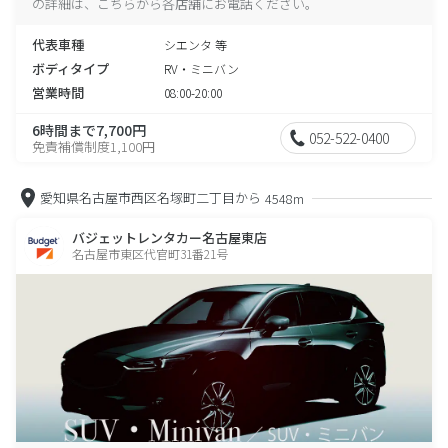
の詳細は、こちらから各店舗にお電話ください。
代表車種
シエンタ 等
ボディタイプ
RV・ミニバン
営業時間
08:00-20:00
6時間まで7,700円
052-522-0400
免責補償制度1,100円
愛知県名古屋市西区名塚町二丁目から
4548m
バジェットレンタカー名古屋東店
名古屋市東区代官町31番21号