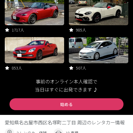
1717人
985人
853人
507人
事前のオンライン本人確認で
当日はすぐに出発できます ♪
始める
愛知県名古屋市西区名塚町二丁目 周辺のレンタカー情報
2 レンタカー店舗
18 車種