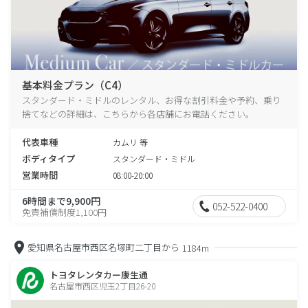
基本料金プラン（C4）
スタンダード・ミドルのレンタル、お得な割引料金や予約、乗り
捨てなどの詳細は、こちらから各店舗にお電話ください。
代表車種
カムリ 等
ボディタイプ
スタンダード・ミドル
営業時間
08:00-20:00
6時間まで9,900円
052-522-0400
免責補償制度1,100円
愛知県名古屋市西区名塚町二丁目から
1184m
トヨタレンタカー康生通
名古屋市西区児玉2丁目26-20