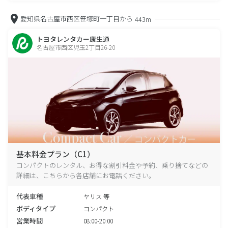
愛知県名古屋市西区笹塚町一丁目から
443m
トヨタレンタカー康生通
名古屋市西区児玉2丁目26-20
基本料金プラン（C1）
コンパクトのレンタル、お得な割引料金や予約、乗り捨てなどの
詳細は、こちらから各店舗にお電話ください。
代表車種
ヤリス 等
ボディタイプ
コンパクト
営業時間
08:00-20:00