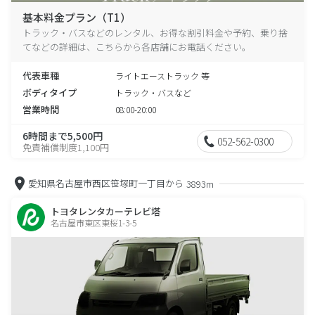
基本料金プラン（T1）
トラック・バスなどのレンタル、お得な割引料金や予約、乗り捨
てなどの詳細は、こちらから各店舗にお電話ください。
代表車種
ライトエーストラック 等
ボディタイプ
トラック・バスなど
営業時間
08:00-20:00
6時間まで5,500円
052-562-0300
免責補償制度1,100円
愛知県名古屋市西区笹塚町一丁目から
3893m
トヨタレンタカーテレビ塔
名古屋市東区東桜1-3-5