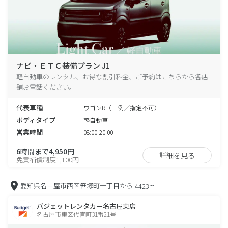
ナビ・ＥＴＣ装備プラン J1
軽自動車のレンタル、お得な割引料金、ご予約はこちらから各店
舗お電話ください。
代表車種
ワゴンR（一例／指定不可）
ボディタイプ
軽自動車
営業時間
08:00-20:00
6時間まで4,950円
詳細を見る
免責補償制度1,100円
愛知県名古屋市西区笹塚町一丁目から
4423m
バジェットレンタカー名古屋東店
名古屋市東区代官町31番21号