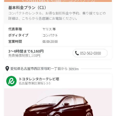
基本料金プラン（C1）
コンパクトのレンタル、お得な割引料金や予約、乗り捨てなどの
詳細は、こちらから各店舗にお電話ください。
代表車種
ヤリス 等
ボディタイプ
コンパクト
営業時間
08:00-20:00
3～6時間まで6,160円
052-562-0300
免責補償制度1,100円
愛知県名古屋市西区笹塚町一丁目から
3893m
トヨタレンタカーテレビ塔
名古屋市東区東桜1-3-5