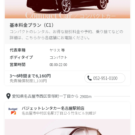
基本料金プラン（C1）
コンパクトのレンタル、お得な割引料金や予約、乗り捨てなどの
詳細は、こちらから各店舗にお電話ください。
代表車種
ヤリス 等
ボディタイプ
コンパクト
営業時間
08:00-22:00
3～6時間まで6,160円
052-951-0100
免責補償制度1,100円
愛知県名古屋市西区笹塚町一丁目から
2988m
バジェットレンタカー名古屋駅前店
名古屋市中村区名駅3丁目12-5 竹生ビル別館1F