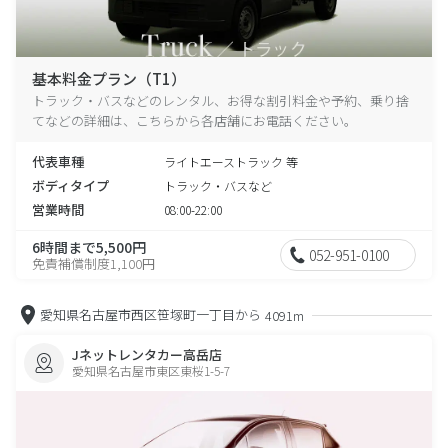
基本料金プラン（T1）
トラック・バスなどのレンタル、お得な割引料金や予約、乗り捨
てなどの詳細は、こちらから各店舗にお電話ください。
代表車種
ライトエーストラック 等
ボディタイプ
トラック・バスなど
営業時間
08:00-22:00
6時間まで5,500円
052-951-0100
免責補償制度1,100円
愛知県名古屋市西区笹塚町一丁目から
4091m
Jネットレンタカー高岳店
愛知県名古屋市東区東桜1-5-7