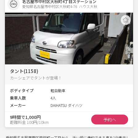
名古屋市中村区大秋町4丁目ステーション
愛知県名古屋市中村区大秋町4-76  ハウス大秋
タント(1158)
カーシェアでタントが登場！
ボディタイプ
軽自動車
乗車人数
4人
メーカー
DAIHATSU ダイハツ
9時間で1,000円
予約へ
距離料金 100円/10km
愛知県名古屋市西区笹塚町一丁目から、近い順に予約できる車を1台表示し