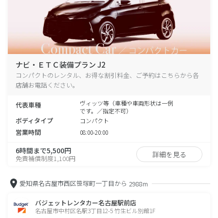
ナビ・ＥＴＣ装備プラン J2
コンパクトのレンタル、お得な割引料金、ご予約はこちらから各
店舗お電話ください。
ヴィッツ等（車種や車両形状は一例
代表車種
です。／指定不可）
ボディタイプ
コンパクト
営業時間
08:00-20:00
6時間まで5,500円
詳細を見る
免責補償制度1,100円
愛知県名古屋市西区笹塚町一丁目から
2988m
バジェットレンタカー名古屋駅前店
名古屋市中村区名駅3丁目12-5 竹生ビル別館1F