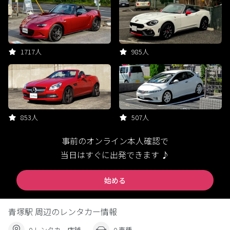
1717人
985人
853人
507人
事前のオンライン本人確認で
当日はすぐに出発できます ♪
始める
青塚駅 周辺のレンタカー情報
0 レンタカー店舗
0 車種