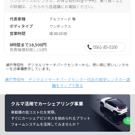
ワンボックスのレンタル、お得な割引料金や予約、乗り捨てなど
の詳細は、こちらから各店舗にお電話ください。
代表車種
アルファード 等
ボディタイプ
ワンボックス
営業時間
08:00-20:00
6時間まで16,500円
0561-85-0100
免責補償制度1,100円
瀬戸市役所 デジタルリサーチパークセンターから、安い順に安いレンタカ
ーを19車種表示しています。
瀬戸市役所 デジタルリサーチパークセンター付近の格安レンタカー店
舗をマップで見る
クルマ活用でカーシェアリング事業
車載機の低コスト化を実現。
すぐにカーシェアビジネスを始められるプラット
フォームシステムを活用してみませんか？