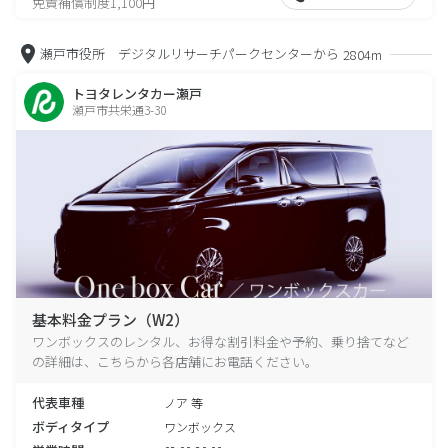
免責補償制度1,100円
瀬戸市役所 デジタルリサーチパークセンターから
2804m
トヨタレンタカー瀬戸
瀬戸市共栄通3-30
基本料金プラン（W2）
ワンボックスのレンタル、お得な割引料金や予約、乗り捨てなど
の詳細は、こちらから各店舗にお電話ください。
代表車種
ノア 等
ボディタイプ
ワンボックス