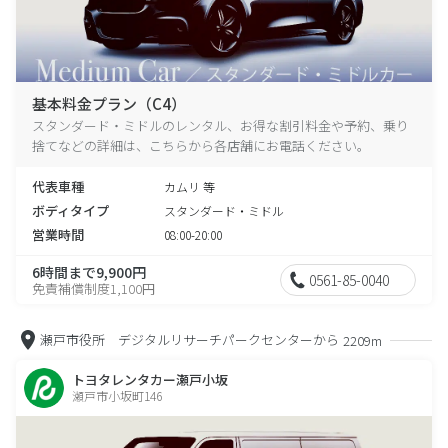
基本料金プラン（C4）
スタンダード・ミドルのレンタル、お得な割引料金や予約、乗り
捨てなどの詳細は、こちらから各店舗にお電話ください。
代表車種
カムリ 等
ボディタイプ
スタンダード・ミドル
営業時間
08:00-20:00
6時間まで9,900円
0561-85-0040
免責補償制度1,100円
瀬戸市役所 デジタルリサーチパークセンターから
2209m
トヨタレンタカー瀬戸小坂
瀬戸市小坂町146