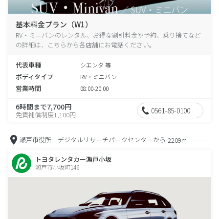
基本料金プラン（W1）
RV・ミニバンのレンタル、お得な割引料金や予約、乗り捨てなど
の詳細は、こちらから各店舗にお電話ください。
代表車種
シエンタ 等
ボディタイプ
RV・ミニバン
営業時間
08:00-20:00
6時間まで7,700円
0561-85-0100
免責補償制度1,100円
瀬戸市役所 デジタルリサーチパークセンターから
2209m
トヨタレンタカー瀬戸小坂
瀬戸市小坂町146