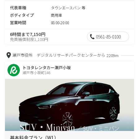
代表車種
タウンエースバン 等
ボディタイプ
商用車
営業時間
08:00-20:00
6時間まで7,150円
0561-85-0100
免責補償制度1,100円
瀬戸市役所 デジタルリサーチパークセンターから
2209m
トヨタレンタカー瀬戸小坂
瀬戸市小坂町146
基本料金プラン（W1）