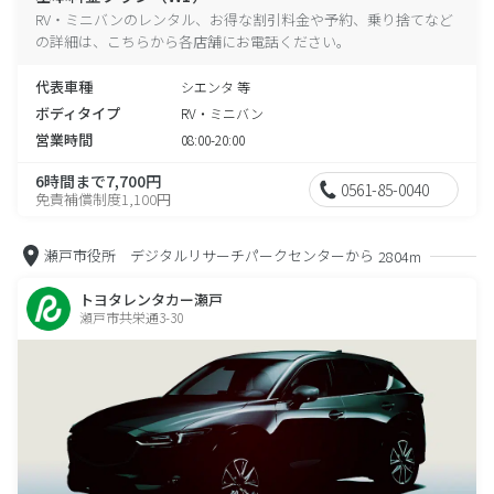
RV・ミニバンのレンタル、お得な割引料金や予約、乗り捨てなど
の詳細は、こちらから各店舗にお電話ください。
代表車種
シエンタ 等
ボディタイプ
RV・ミニバン
営業時間
08:00-20:00
6時間まで7,700円
0561-85-0040
免責補償制度1,100円
瀬戸市役所 デジタルリサーチパークセンターから
2804m
トヨタレンタカー瀬戸
瀬戸市共栄通3-30