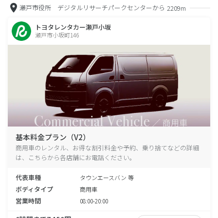
瀬戸市役所 デジタルリサーチパークセンターから
2209m
トヨタレンタカー瀬戸小坂
瀬戸市小坂町146
基本料金プラン（V2）
商用車のレンタル、お得な割引料金や予約、乗り捨てなどの詳細
は、こちらから各店舗にお電話ください。
代表車種
タウンエースバン 等
ボディタイプ
商用車
営業時間
08:00-20:00