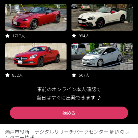
1717人
984人
852人
507人
事前のオンライン本人確認で
当日はすぐに出発できます ♪
始める
瀬戸市役所 デジタルリサーチパークセンター 周辺のレ
ンタカー情報