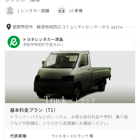
1 レンタカー店舗
10 車種
愛西市役所 藤浪地域防災コミュニティセンターから
4437m
トヨタレンタカー津島
津島市神尾町字蓮池14-1
基本料金プラン（T1）
トラック・バスなどのレンタル、お得な割引料金や予約、乗り捨
てなどの詳細は、こちらから各店舗にお電話ください。
代表車種
ライトエーストラック 等