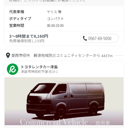
代表車種
ヤリス 等
ボディタイプ
コンパクト
営業時間
08:00-20:00
3～6時間まで6,160円
0567-69-5050
免責補償制度1,100円
愛西市役所 藤浪地域防災コミュニティセンターから
4437m
トヨタレンタカー津島
津島市神尾町字蓮池14-1