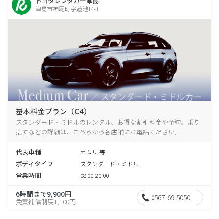
トヨタレンタカー津島
津島市神尾町字蓮池14-1
基本料金プラン（C4）
スタンダード・ミドルのレンタル、お得な割引料金や予約、乗り
捨てなどの詳細は、こちらから各店舗にお電話ください。
代表車種
カムリ 等
ボディタイプ
スタンダード・ミドル
営業時間
08:00-20:00
6時間まで9,900円
0567-69-5050
免責補償制度1,100円