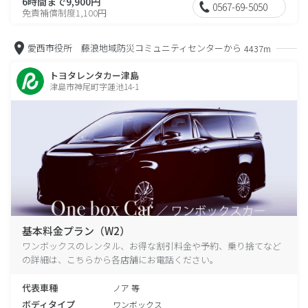
6時間まで9,900円
0567-69-5050
免責補償制度1,100円
愛西市役所 藤浪地域防災コミュニティセンターから
4437m
トヨタレンタカー津島
津島市神尾町字蓮池14-1
基本料金プラン（W2）
ワンボックスのレンタル、お得な割引料金や予約、乗り捨てなど
の詳細は、こちらから各店舗にお電話ください。
代表車種
ノア 等
ボディタイプ
ワンボックス