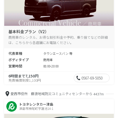
基本料金プラン（V2）
商用車のレンタル、お得な割引料金や予約、乗り捨てなどの詳細
は、こちらから各店舗にお電話ください。
代表車種
タウンエースバン 等
ボディタイプ
商用車
営業時間
08:00-20:00
6時間まで7,150円
0567-69-5050
免責補償制度1,100円
愛西市役所 藤浪地域防災コミュニティセンターから
4437m
トヨタレンタカー津島
津島市神尾町字蓮池14-1