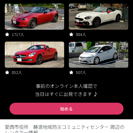
1717人
984人
852人
507人
事前のオンライン本人確認で
当日はすぐに出発できます ♪
始める
愛西市役所 藤浪地域防災コミュニティセンター 周辺の
レンタカー情報