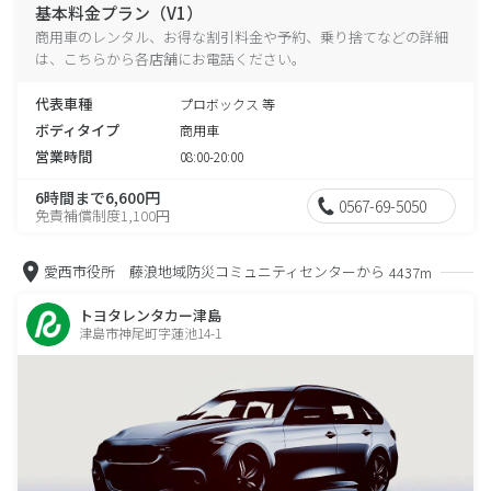
基本料金プラン（V1）
商用車のレンタル、お得な割引料金や予約、乗り捨てなどの詳細
は、こちらから各店舗にお電話ください。
代表車種
プロボックス 等
ボディタイプ
商用車
営業時間
08:00-20:00
6時間まで6,600円
0567-69-5050
免責補償制度1,100円
愛西市役所 藤浪地域防災コミュニティセンターから
4437m
トヨタレンタカー津島
津島市神尾町字蓮池14-1