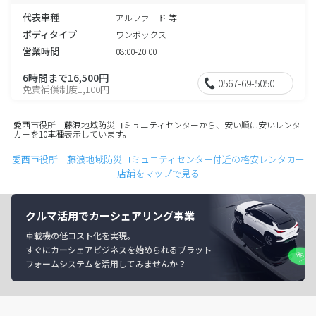
代表車種
アルファード 等
ボディタイプ
ワンボックス
営業時間
08:00-20:00
6時間まで16,500円
0567-69-5050
免責補償制度1,100円
愛西市役所 藤浪地域防災コミュニティセンターから、安い順に安いレンタ
カーを10車種表示しています。
愛西市役所 藤浪地域防災コミュニティセンター付近の格安レンタカー
店舗をマップで見る
クルマ活用でカーシェアリング事業
車載機の低コスト化を実現。
すぐにカーシェアビジネスを始められるプラット
フォームシステムを活用してみませんか？