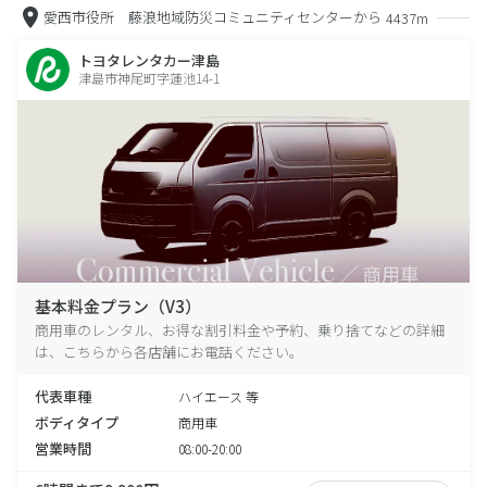
愛西市役所 藤浪地域防災コミュニティセンターから
4437m
トヨタレンタカー津島
津島市神尾町字蓮池14-1
基本料金プラン（V3）
商用車のレンタル、お得な割引料金や予約、乗り捨てなどの詳細
は、こちらから各店舗にお電話ください。
代表車種
ハイエース 等
ボディタイプ
商用車
営業時間
08:00-20:00