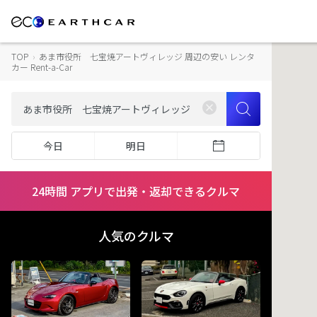
TOP
›
あま市役所 七宝焼アートヴィレッジ 周辺の安い レンタ
カー Rent-a-Car
今日
明日
24時間 アプリで出発・返却できるクルマ
人気のクルマ