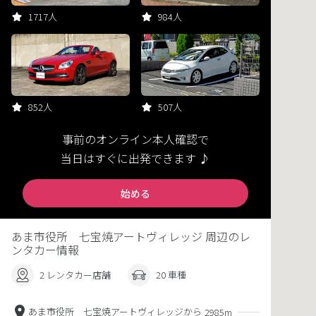
1717人
984人
852人
507人
事前のオンライン本人確認で
当日はすぐに出発できます ♪
始める
あま市役所 七宝焼アートヴィレッジ 周辺のレ
ンタカー情報
2 レンタカー店舗
20 車種
あま市役所 七宝焼アートヴィレッジから
2985m