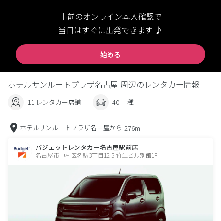
事前のオンライン本人確認で
当日はすぐに出発できます ♪
始める
ホテルサンルートプラザ名古屋 周辺のレンタカー情報
11 レンタカー店舗
40 車種
ホテルサンルートプラザ名古屋から
276m
バジェットレンタカー名古屋駅前店
名古屋市中村区名駅3丁目12-5 竹生ビル別館1F