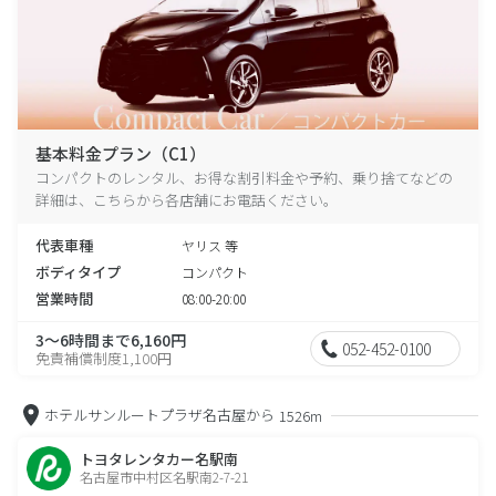
基本料金プラン（C1）
コンパクトのレンタル、お得な割引料金や予約、乗り捨てなどの
詳細は、こちらから各店舗にお電話ください。
代表車種
ヤリス 等
ボディタイプ
コンパクト
営業時間
08:00-20:00
3～6時間まで6,160円
052-452-0100
免責補償制度1,100円
ホテルサンルートプラザ名古屋から
1526m
トヨタレンタカー名駅南
名古屋市中村区名駅南2-7-21