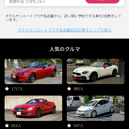
距離料金 250円/10km
ホテルサンルートプラザ名古屋から、近い順に予約できる車を2台表示して
います。
ホテルサンルートプラザ名古屋近辺の車をマップで見る
人気のクルマ
1717人
985人
853人
507人