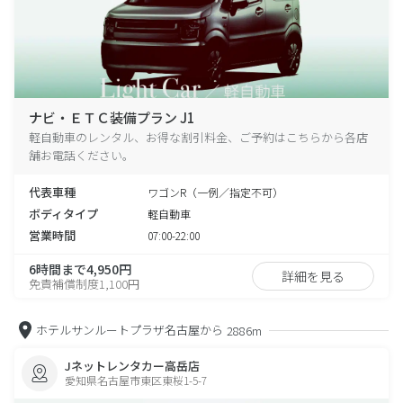
ナビ・ＥＴＣ装備プラン J1
軽自動車のレンタル、お得な割引料金、ご予約はこちらから各店
舗お電話ください。
代表車種
ワゴンR（一例／指定不可）
ボディタイプ
軽自動車
営業時間
07:00-22:00
6時間まで4,950円
詳細を見る
免責補償制度1,100円
ホテルサンルートプラザ名古屋から
2886m
Jネットレンタカー高岳店
愛知県名古屋市東区東桜1-5-7