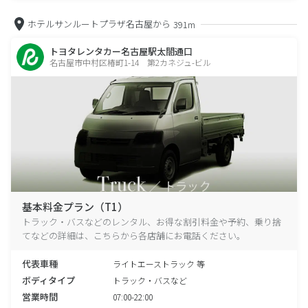
ホテルサンルートプラザ名古屋から
391m
トヨタレンタカー名古屋駅太閤通口
名古屋市中村区椿町1-14 第2カネジュ-ビル
基本料金プラン（T1）
トラック・バスなどのレンタル、お得な割引料金や予約、乗り捨
てなどの詳細は、こちらから各店舗にお電話ください。
代表車種
ライトエーストラック 等
ボディタイプ
トラック・バスなど
営業時間
07:00-22:00