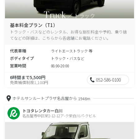
基本料金プラン（T1）
トラック・バスなどのレンタル、お得な割引料金や予約、乗り捨
てなどの詳細は、こちらから各店舗にお電話ください。
代表車種
ライトエーストラック 等
ボディタイプ
トラック・バスなど
営業時間
08:00-20:00
6時間まで5,500円
052-586-0100
免責補償制度1,100円
ホテルサンルートプラザ名古屋から
1946m
トヨタレンタカー白川
名古屋市中区栄2-12-12ア-ク栄白川パ-クビル