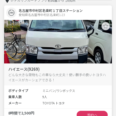
ホテルサンルートプラザ名古屋から
1498m
名古屋市中村区名楽町１丁目ステーション
愛知県名古屋市中村区名楽町1-23  
ハイエース(9269)
どんな大きな荷物もこの車なら大丈夫！使い勝手の良いトヨタハ
イエースがカーシェアできる！
ボディタイプ
ミニバン/ワンボックス
乗車人数
9人
メーカー
TOYOTA トヨタ
8時間で2,500円
予約へ