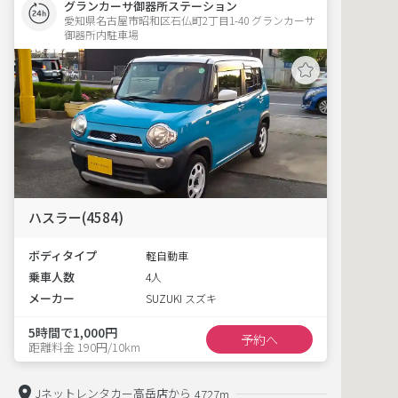
グランカーサ御器所ステーション
愛知県名古屋市昭和区石仏町2丁目1-40 グランカーサ
御器所内駐車場 
ハスラー(4584)
ボディタイプ
軽自動車
乗車人数
4人
メーカー
SUZUKI スズキ
5時間で1,000円
予約へ
距離料金 190円/10km
Jネットレンタカー高岳店から
4727m