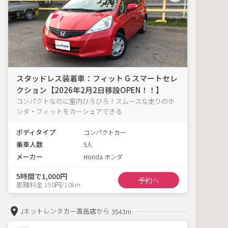
スタッドレス装着車：フィット G スマートセレ
クション【2026年2月2日移設OPEN！！】
コンパクトなのに室内ひろびろ！スムースな走りのホ
ンダ・フィットをカーシェアできる
ボディタイプ
コンパクトカー
乗車人数
5人
メーカー
Honda ホンダ
5時間で1,000円
予約へ
距離料金 150円/10km
Jネットレンタカー高岳店から
3543m