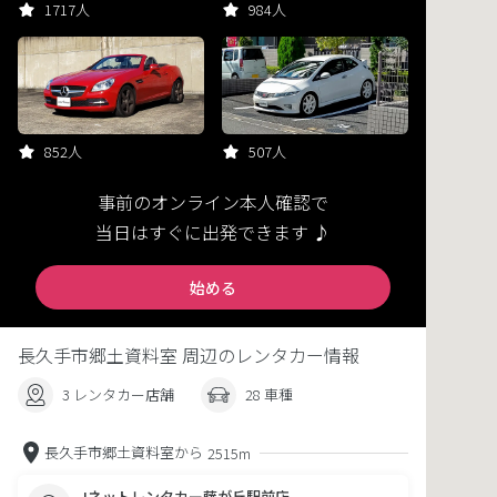
1717人
984人
852人
507人
事前のオンライン本人確認で
当日はすぐに出発できます ♪
始める
長久手市郷土資料室 周辺のレンタカー情報
3 レンタカー店舗
28 車種
長久手市郷土資料室から
2515m
Jネットレンタカー藤が丘駅前店