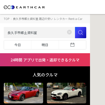
TOP
›
長久手市郷土資料室 周辺の安い レンタカー Rent-a-Car
今日
明日
24時間 アプリで出発・返却できるクルマ
人気のクルマ