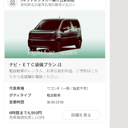
愛知県名古屋市名東区藤見が丘20-1
ナビ・ＥＴＣ装備プラン J1
軽自動車のレンタル、お得な割引料金、ご予約はこち
らから各店舗お電話ください。
代表車種
ワゴンR（一例／指定不可）
ボディタイプ
軽自動車
営業時間
08:00-20:00
6時間まで4,950円
詳細を見る
免責補償制度1,100円